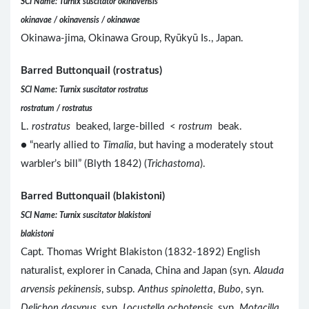
SCI Name: Turnix suscitator okinavensis
okinavae / okinavensis / okinawae
Okinawa-jima, Okinawa Group, Ryūkyū Is., Japan.
Barred Buttonquail (rostratus)
SCI Name: Turnix suscitator rostratus
rostratum / rostratus
L.
rostratus
beaked, large-billed <
rostrum
beak.
● “nearly allied to
Timalia
, but having a moderately stout
warbler’s bill” (Blyth 1842) (
Trichastoma
).
Barred Buttonquail (blakistoni)
SCI Name: Turnix suscitator blakistoni
blakistoni
Capt. Thomas Wright Blakiston (1832-1892) English
naturalist, explorer in Canada, China and Japan (syn.
Alauda
arvensis pekinensis
, subsp.
Anthus spinoletta
,
Bubo
, syn.
Delichon dasypus
, syn.
Locustella ochotensis
, syn.
Motacilla