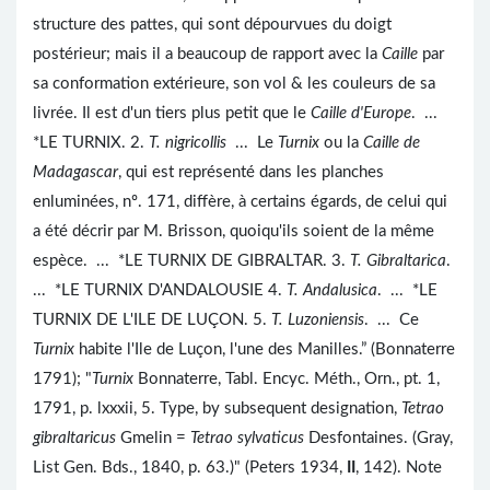
structure des pattes, qui sont dépourvues du doigt
postérieur; mais il a beaucoup de rapport avec la
Caille
par
sa conformation extérieure, son vol & les couleurs de sa
livrée. Il est d'un tiers plus petit que le
Caille d'Europe
. ...
*LE TURNIX. 2.
T. nigricollis
... Le
Turnix
ou la
Caille de
Madagascar
, qui est représenté dans les planches
enluminées, nº. 171, diffère, à certains égards, de celui qui
a été décrir par M. Brisson, quoiqu'ils soient de la même
espèce. ... *LE TURNIX DE GIBRALTAR. 3.
T. Gibraltarica
.
... *LE TURNIX D'ANDALOUSIE 4.
T. Andalusica
. ... *LE
TURNIX DE L'ILE DE LUÇON. 5.
T. Luzoniensis
. ... Ce
Turnix
habite l'Ile de Luçon, l'une des Manilles.” (Bonnaterre
1791); "
Turnix
Bonnaterre, Tabl. Encyc. Méth., Orn., pt. 1,
1791, p. lxxxii, 5. Type, by subsequent designation,
Tetrao
gibraltaricus
Gmelin =
Tetrao sylvaticus
Desfontaines. (Gray,
List Gen. Bds., 1840, p. 63.)" (Peters 1934,
II
, 142). Note