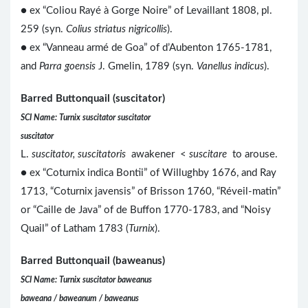
● ex “Coliou Rayé à Gorge Noire” of Levaillant 1808, pl.
259 (syn.
Colius striatus nigricollis
).
● ex “Vanneau armé de Goa” of d’Aubenton 1765-1781,
and
Parra goensis
J. Gmelin, 1789 (syn.
Vanellus indicus
).
Barred Buttonquail (suscitator)
SCI Name: Turnix suscitator suscitator
suscitator
L.
suscitator, suscitatoris
awakener <
suscitare
to arouse.
● ex “Coturnix indica Bontii” of Willughby 1676, and Ray
1713, “Coturnix javensis” of Brisson 1760, “Réveil-matin”
or “Caille de Java” of de Buffon 1770-1783, and “Noisy
Quail” of Latham 1783 (
Turnix
).
Barred Buttonquail (baweanus)
SCI Name: Turnix suscitator baweanus
baweana / baweanum / baweanus