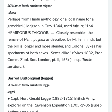
SCI Name: Turnix suscitator taigoor
taigoor
Perhaps from Hindu mythology, or a local name for a
gamebird (Hodgson in Gray 1844, used
taigur
); "164.
HEMIPODIUS TAIGOOR. ... Closely resembles the
female of
Hem. pugnax
as described by M. Temminck, but
the bill is longer and more slender, and Colonel Sykes has
specimens of both sexes. Sexes alike." (Sykes 1832, Proc.
Comm. Zool. Soc. London, pt. II, 155) (subsp.
Turnix
suscitator
).
Barred Buttonquail (leggei)
SCI Name: Turnix suscitator leggei
leggei
● Capt. Hon. Gerald Legge (1882-1915) British Army,
explorer on the Ruwenzori Expedition 1905-1906 (subsp.