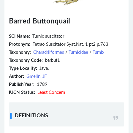
Barred Buttonquail
SCI Name:
Turnix suscitator
Protonym:
Tetrao Suscitator Syst.Nat. 1 pt2 p.763
Taxonomy:
Charadriiformes
/
Turnicidae
/
Turnix
Taxonomy Code:
barbut1
Type Locality:
Java.
Author:
Gmelin, JF
Publish Year:
1789
IUCN Status:
Least Concern
DEFINITIONS