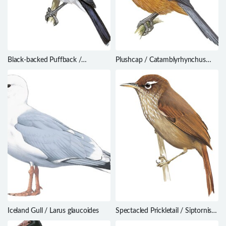
Black-backed Puffback /
Plushcap / Catamblyrhynchus
Dryoscopus cubla
diadema
Iceland Gull / Larus glaucoides
Spectacled Prickletail / Siptornis
striaticollis