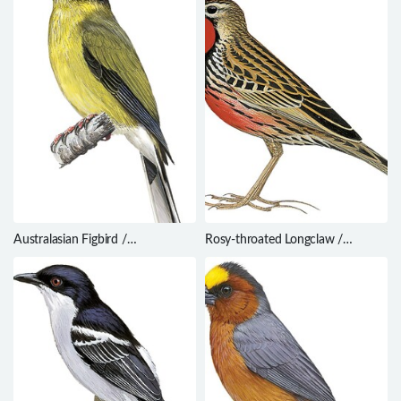
Australasian Figbird /
Rosy-throated Longclaw /
Sphecotheres vieilloti
Macronyx ameliae