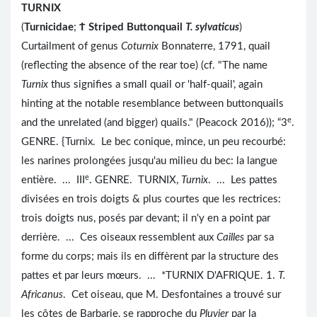
TURNIX
(
Turnicidae
;
Ϯ
Striped Buttonquail
T. sylvaticus
)
Curtailment of genus
Coturnix
Bonnaterre, 1791, quail
(reflecting the absence of the rear toe) (cf. "The name
Turnix
thus signifies a small quail or 'half-quail', again
hinting at the notable resemblance between buttonquails
e
and the unrelated (and bigger) quails." (Peacock 2016)); “3
.
GENRE. {Turnix. Le bec conique, mince, un peu recourbé:
les narines prolongées jusqu'au milieu du bec: la langue
e
entière. ... III
. GENRE. TURNIX,
Turnix
. ... Les pattes
divisées en trois doigts & plus courtes que les rectrices:
trois doigts nus, posés par devant; il n'y en a point par
derrière. ... Ces oiseaux ressemblent aux
Cailles
par sa
forme du corps; mais ils en diffèrent par la structure des
pattes et par leurs mœurs. ... *TURNIX D'AFRIQUE. 1.
T.
Africanus
. Cet oiseau, que M. Desfontaines a trouvé sur
les côtes de Barbarie, se rapproche du
Pluvier
par la