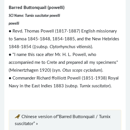
Barred Buttonquail (powelli)
SCI Name: Turnix suscitator powelli
powelli
● Revd. Thomas Powell (1817-1887) English missionary
to Samoa 1845-1848, 1854-1885, and the New Hebrides
1848-1854 (‡subsp.
Clytorhynchus vitiensis
).
● "I name this race after Mr. H. L. Powell, who
accompanied me to Crete and prepared all my specimens"
(Meinertzhagen 1920) (syn.
Otus scops cycladum
).
● Commander Richard ffolliott Powell (1851-1938) Royal
Navy in the East Indies 1883 (subsp.
Turnix suscitator
).
Chinese version of“Barred Buttonquail / Turnix
suscitator” »