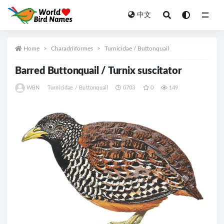
中文
All
Home
Charadriiformes
Turnicidae / Buttonquail
Barred Buttonquail / Turnix suscitator
WBN
Turnicidae / Buttonquail
0703
0
149