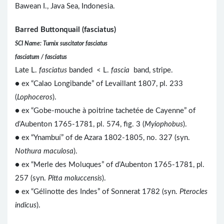
Bawean I., Java Sea, Indonesia.
Barred Buttonquail (fasciatus)
SCI Name: Turnix suscitator fasciatus
fasciatum / fasciatus
Late L.
fasciatus
banded < L.
fascia
band, stripe.
● ex “Calao Longibande” of Levaillant 1807, pl. 233
(
Lophoceros
).
● ex “Gobe-mouche à poitrine tachetée de Cayenne” of
d’Aubenton 1765-1781, pl. 574, fig. 3 (
Myiophobus
).
● ex “Ynambuí” of de Azara 1802-1805, no. 327 (syn.
Nothura maculosa
).
● ex “Merle des Moluques” of d’Aubenton 1765-1781, pl.
257 (syn.
Pitta moluccensis
).
● ex “Gélinotte des Indes” of Sonnerat 1782 (syn.
Pterocles
indicus
).