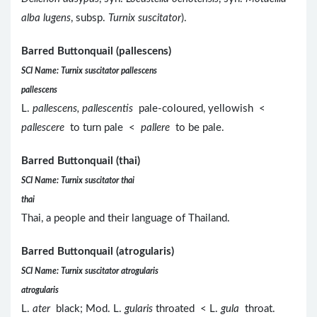
alba lugens
, subsp.
Turnix suscitator
).
Barred Buttonquail (pallescens)
SCI Name: Turnix suscitator pallescens
pallescens
L.
pallescens, pallescentis
pale-coloured, yellowish <
pallescere
to turn pale <
pallere
to be pale.
Barred Buttonquail (thai)
SCI Name: Turnix suscitator thai
thai
Thai, a people and their language of Thailand.
Barred Buttonquail (atrogularis)
SCI Name: Turnix suscitator atrogularis
atrogularis
L.
ater
black; Mod. L.
gularis
throated < L.
gula
throat.