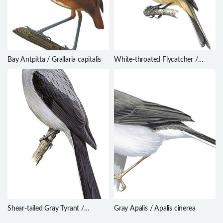
Bay Antpitta / Grallaria capitalis
White-throated Flycatcher /
Empidonax albigularis
Shear-tailed Gray Tyrant /
Gray Apalis / Apalis cinerea
Muscipipra vetula