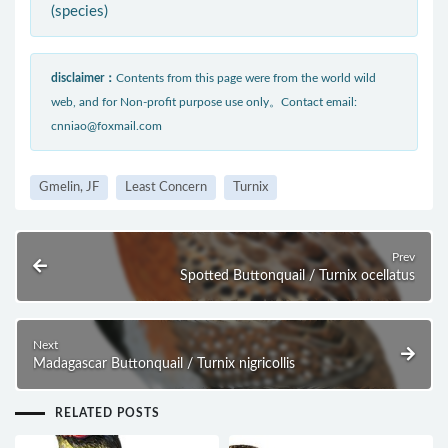
(species)
disclaimer：
Contents from this page were from the world wild
web, and for Non-profit purpose use only。Contact email:
cnniao@foxmail.com
Gmelin, JF
Least Concern
Turnix
Prev
Spotted Buttonquail / Turnix ocellatus
Next
Madagascar Buttonquail / Turnix nigricollis
RELATED POSTS