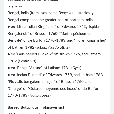
bengalensis
Bengal, India (from local name
Bangala
). Historically,
Bengal comprised the greater part of northern India.
● ex “Little Indian Kingfisher” of Edwards 1743, “Ispida
Bengalensis” of Brisson 1760, “Martin-pêcheur de
Bengale” of de Buffon 1770-1783, and “Indian Kingsfisher”
of Latham 1782 (subsp.
Alcedo atthis
).
● ex “Lark-heeled Cuckow” of Brown 1776, and Latham
1782 (
Centropus
).
● ex “Bengal Vulture” of Latham 1781 (
Gyps
).
● ex “Indian Bustard” of Edwards 1758, and Latham 1783,
“Pluvialis bengalensis major” of Brisson 1760, and
“Churge” or “Outarde moyenne des Indes” of de Buffon
1770-1783 (
Houbaropsis
).
Barred Buttonquail (okinavensis)