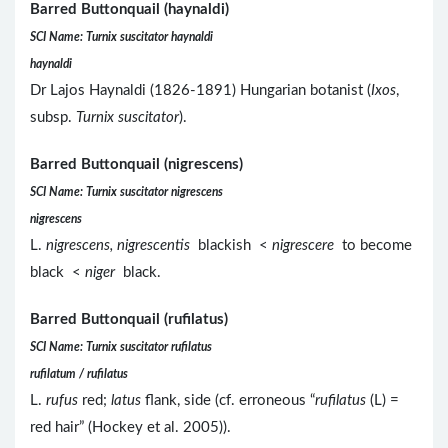
Barred Buttonquail (haynaldi)
SCI Name: Turnix suscitator haynaldi
haynaldi
Dr Lajos Haynaldi (1826-1891) Hungarian botanist (
Ixos
,
subsp.
Turnix suscitator
).
Barred Buttonquail (nigrescens)
SCI Name: Turnix suscitator nigrescens
nigrescens
L.
nigrescens, nigrescentis
blackish <
nigrescere
to become
black <
niger
black.
Barred Buttonquail (rufilatus)
SCI Name: Turnix suscitator rufilatus
rufilatum / rufilatus
L.
rufus
red;
latus
flank, side (cf. erroneous “
rufilatus
(L) =
red hair” (Hockey et al. 2005)).