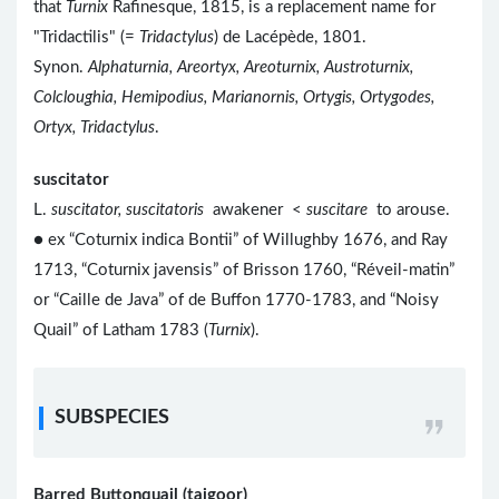
that
Turnix
Rafinesque, 1815, is a replacement name for
"Tridactilis" (=
Tridactylus
) de Lacépède, 1801.
Synon.
Alphaturnia, Areortyx, Areoturnix, Austroturnix,
Colcloughia, Hemipodius, Marianornis, Ortygis, Ortygodes,
Ortyx, Tridactylus
.
suscitator
L.
suscitator, suscitatoris
awakener <
suscitare
to arouse.
● ex “Coturnix indica Bontii” of Willughby 1676, and Ray
1713, “Coturnix javensis” of Brisson 1760, “Réveil-matin”
or “Caille de Java” of de Buffon 1770-1783, and “Noisy
Quail” of Latham 1783 (
Turnix
).
SUBSPECIES
Barred Buttonquail (taigoor)