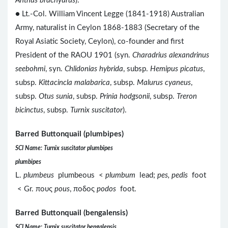
Anthus brachyurus
).
● Lt.-Col. William Vincent Legge (1841-1918) Australian
Army, naturalist in Ceylon 1868-1883 (Secretary of the
Royal Asiatic Society, Ceylon), co-founder and first
President of the RAOU 1901 (syn.
Charadrius alexandrinus
seebohmi
, syn.
Chlidonias hybrida
, subsp.
Hemipus picatus
,
subsp.
Kittacincla malabarica
, subsp.
Malurus cyaneus
,
subsp.
Otus sunia
, subsp.
Prinia hodgsonii
, subsp.
Treron
bicinctus
, subsp.
Turnix suscitator
).
Barred Buttonquail (plumbipes)
SCI Name: Turnix suscitator plumbipes
plumbipes
L.
plumbeus
plumbeous <
plumbum
lead;
pes, pedis
foot
< Gr. πους
pous
, ποδος
podos
foot.
Barred Buttonquail (bengalensis)
SCI Name: Turnix suscitator bengalensis