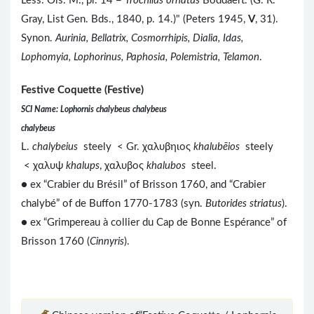
Less. Ois. M., pl. 14 =
Trochilus ornatus
Boddaert. (G. R.
Gray, List Gen. Bds., 1840, p. 14.)" (Peters 1945,
V
, 31).
Synon.
Aurinia, Bellatrix, Cosmorrhipis, Dialia, Idas,
Lophomyia, Lophorinus, Paphosia, Polemistria, Telamon
.
Festive Coquette (Festive)
SCI Name: Lophornis chalybeus chalybeus
chalybeus
L.
chalybeius
steely < Gr. χαλυβηιος
khalubēios
steely
< χαλυψ
khalups
, χαλυβος
khalubos
steel.
● ex “Crabier du Brésil” of Brisson 1760, and “Crabier
chalybé” of de Buffon 1770-1783 (syn.
Butorides striatus
).
● ex “Grimpereau à collier du Cap de Bonne Espérance” of
Brisson 1760 (
Cinnyris
).