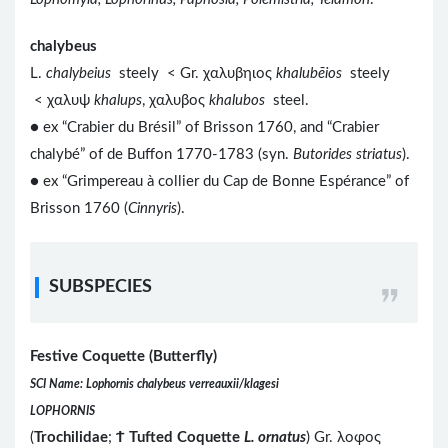
chalybeus
L.
chalybeius
steely < Gr. χαλυβηιος
khalubēios
steely
< χαλυψ
khalups
, χαλυβος
khalubos
steel.
● ex “Crabier du Brésil” of Brisson 1760, and “Crabier
chalybé” of de Buffon 1770-1783 (syn.
Butorides striatus
).
● ex “Grimpereau à collier du Cap de Bonne Espérance” of
Brisson 1760 (
Cinnyris
).
SUBSPECIES
Festive Coquette (Butterfly)
SCI Name: Lophornis chalybeus verreauxii/klagesi
LOPHORNIS
(
Trochilidae
;
Ϯ
Tufted Coquette
L. ornatus
) Gr. λοφος