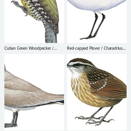
Cuban Green Woodpecker /
Red-capped Plover / Charadrius
Xiphidiopicus percussus
ruficapillus