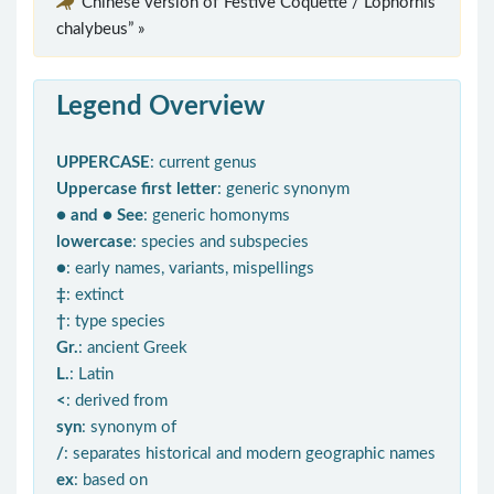
Chinese version of“Festive Coquette / Lophornis
chalybeus” »
Legend Overview
UPPERCASE
: current genus
Uppercase first letter
: generic synonym
● and ● See
: generic homonyms
lowercase
: species and subspecies
●
: early names, variants, mispellings
‡
: extinct
†
: type species
Gr.
: ancient Greek
L.
: Latin
<
: derived from
syn
: synonym of
/
: separates historical and modern geographic names
ex
: based on