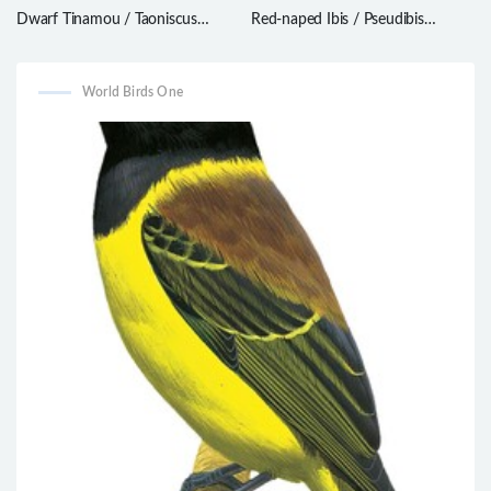
Dwarf Tinamou / Taoniscus
Red-naped Ibis / Pseudibis
nanus
papillosa
World Birds One