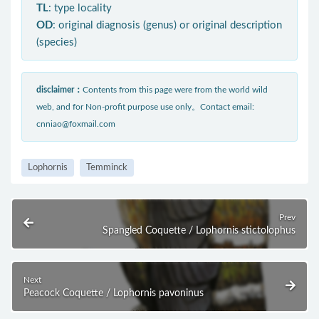
TL
: type locality
OD
: original diagnosis (genus) or original description
(species)
disclaimer：
Contents from this page were from the world wild
web, and for Non-profit purpose use only。Contact email:
cnniao@foxmail.com
Lophornis
Temminck
Prev
Spangled Coquette / Lophornis stictolophus
Next
Peacock Coquette / Lophornis pavoninus