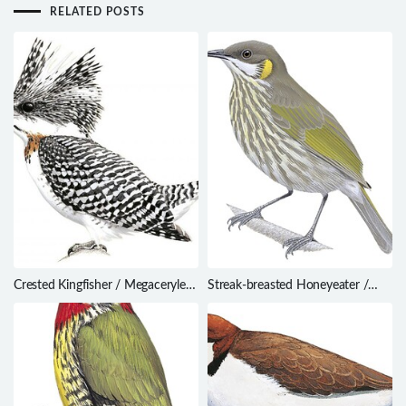
RELATED POSTS
Crested Kingfisher / Megaceryle
Streak-breasted Honeyeater /
lugubris
Meliphaga reticulata