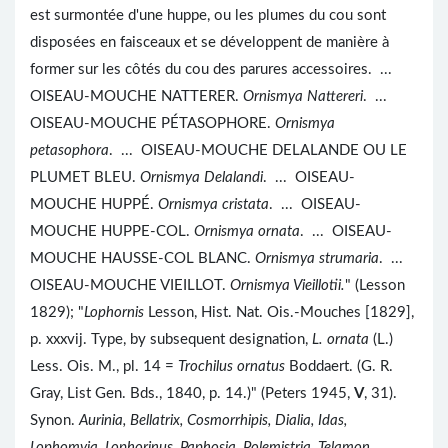
est surmontée d'une huppe, ou les plumes du cou sont
disposées en faisceaux et se développent de manière à
former sur les côtés du cou des parures accessoires. ...
OISEAU-MOUCHE NATTERER.
Ornismya Nattereri
. ...
OISEAU-MOUCHE PÉTASOPHORE.
Ornismya
petasophora
. ... OISEAU-MOUCHE DELALANDE OU LE
PLUMET BLEU.
Ornismya Delalandi
. ... OISEAU-
MOUCHE HUPPÉ.
Ornismya cristata
. ... OISEAU-
MOUCHE HUPPE-COL.
Ornismya ornata
. ... OISEAU-
MOUCHE HAUSSE-COL BLANC.
Ornismya strumaria
. ...
OISEAU-MOUCHE VIEILLOT.
Ornismya Vieillotii.
" (Lesson
1829); "
Lophornis
Lesson, Hist. Nat. Ois.-Mouches [1829],
p. xxxvij. Type, by subsequent designation,
L. ornata
(L.)
Less. Ois. M., pl. 14 =
Trochilus ornatus
Boddaert. (G. R.
Gray, List Gen. Bds., 1840, p. 14.)" (Peters 1945,
V
, 31).
Synon.
Aurinia, Bellatrix, Cosmorrhipis, Dialia, Idas,
Lophomyia, Lophorinus, Paphosia, Polemistria, Telamon
.