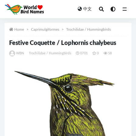
中文
All
Home
Caprimulgiformes
Trochilidae / Hummingbirds
Festive Coquette / Lophornis chalybeus
WBN
Trochilidae / Hummingbirds
0701
0
58