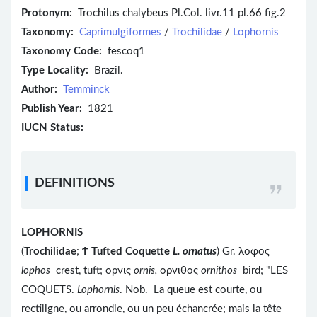
Protonym:
Trochilus chalybeus Pl.Col. livr.11 pl.66 fig.2
Taxonomy:
Caprimulgiformes
/
Trochilidae
/
Lophornis
Taxonomy Code:
fescoq1
Type Locality:
Brazil.
Author:
Temminck
Publish Year:
1821
IUCN Status:
DEFINITIONS
LOPHORNIS
(
Trochilidae
;
Ϯ
Tufted Coquette
L. ornatus
) Gr. λοφος
lophos
crest, tuft; ορνις
ornis,
ορνιθος
ornithos
bird; "LES
COQUETS.
Lophornis
. Nob. La queue est courte, ou
rectiligne, ou arrondie, ou un peu échancrée; mais la tête