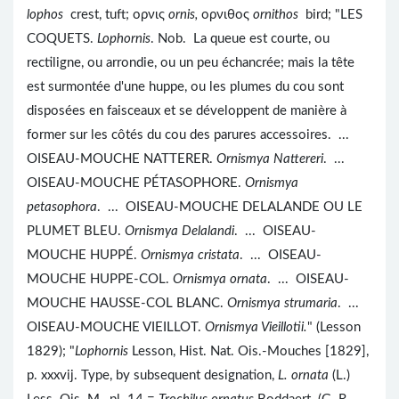
lophos
crest, tuft; ορνις
ornis,
ορνιθος
ornithos
bird; "LES
COQUETS.
Lophornis
. Nob. La queue est courte, ou
rectiligne, ou arrondie, ou un peu échancrée; mais la tête
est surmontée d'une huppe, ou les plumes du cou sont
disposées en faisceaux et se développent de manière à
former sur les côtés du cou des parures accessoires. ...
OISEAU-MOUCHE NATTERER.
Ornismya Nattereri
. ...
OISEAU-MOUCHE PÉTASOPHORE.
Ornismya
petasophora
. ... OISEAU-MOUCHE DELALANDE OU LE
PLUMET BLEU.
Ornismya Delalandi
. ... OISEAU-
MOUCHE HUPPÉ.
Ornismya cristata
. ... OISEAU-
MOUCHE HUPPE-COL.
Ornismya ornata
. ... OISEAU-
MOUCHE HAUSSE-COL BLANC.
Ornismya strumaria
. ...
OISEAU-MOUCHE VIEILLOT.
Ornismya Vieillotii.
" (Lesson
1829); "
Lophornis
Lesson, Hist. Nat. Ois.-Mouches [1829],
p. xxxvij. Type, by subsequent designation,
L. ornata
(L.)