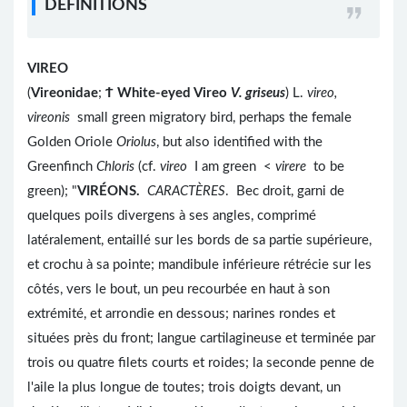
DEFINITIONS
VIREO
(
Vireonidae
;
Ϯ
White-eyed Vireo
V. griseus
) L.
vireo,
vireonis
small green migratory bird, perhaps the female
Golden Oriole
Oriolus
, but also identified with the
Greenfinch
Chloris
(cf.
vireo
I am green <
virere
to be
green); "
VIRÉONS.
CARACTÈRES
. Bec droit, garni de
quelques poils divergens à ses angles, comprimé
latéralement, entaillé sur les bords de sa partie supérieure,
et crochu à sa pointe; mandibule inférieure rétrécie sur les
côtés, vers le bout, un peu recourbée en haut à son
extrémité, et arrondie en dessous; narines rondes et
situées près du front; langue cartilagineuse et terminée par
trois ou quatre filets courts et roides; la seconde penne de
l'aile la plus longue de toutes; trois doigts devant, un