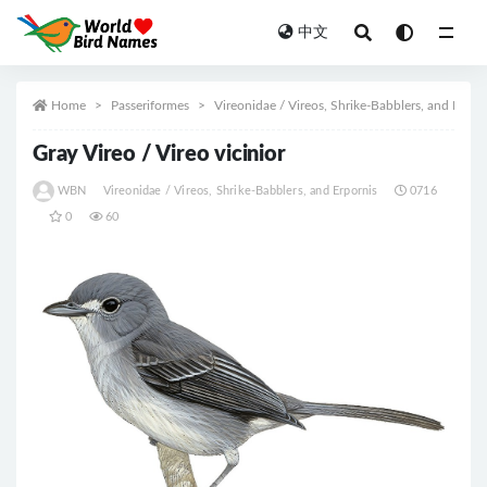
中文
All
Home
Passeriformes
Vireonidae / Vireos, Shrike-Babblers, and Erpor
Gray Vireo / Vireo vicinior
WBN
Vireonidae / Vireos, Shrike-Babblers, and Erpornis
0716
0
60