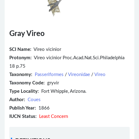
Gray Vireo
SCI Name:
Vireo vicinior
Protonym:
Vireo vicinior Proc.Acad.Nat.Sci.Philadelphia
18 p.75
Taxonomy:
Passeriformes
/
Vireonidae
/
Vireo
Taxonomy Code:
gryvir
Type Locality:
Fort Whipple, Arizona.
Author:
Coues
Publish Year:
1866
IUCN Status:
Least Concern