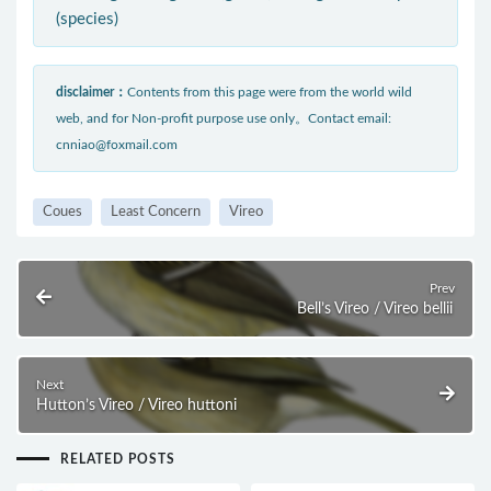
(species)
disclaimer：
Contents from this page were from the world wild
web, and for Non-profit purpose use only。Contact email:
cnniao@foxmail.com
Coues
Least Concern
Vireo
Prev
Bell’s Vireo / Vireo bellii
Next
Hutton’s Vireo / Vireo huttoni
RELATED POSTS