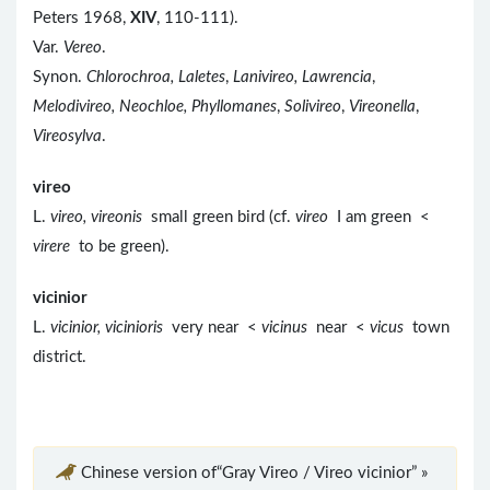
Peters 1968,
XIV
, 110-111).
Var.
Vereo
.
Synon.
Chlorochroa, Laletes
,
Lanivireo, Lawrencia
,
Melodivireo, Neochloe, Phyllomanes
,
Solivireo
,
Vireonella
,
Vireosylva
.
vireo
L.
vireo, vireonis
small green bird (cf.
vireo
I am green <
virere
to be green).
vicinior
L.
vicinior, vicinioris
very near <
vicinus
near <
vicus
town
district.
Chinese version of“Gray Vireo / Vireo vicinior” »