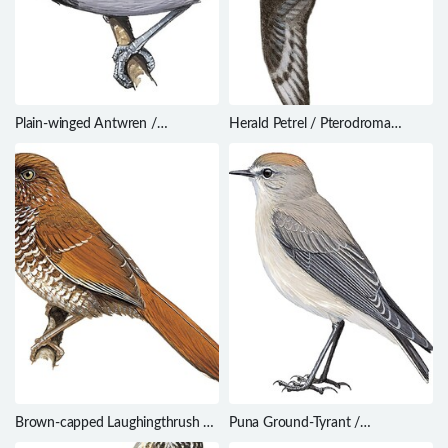
Plain-winged Antwren /
Herald Petrel / Pterodroma
Myrmotherula behni
heraldica
Brown-capped Laughingthrush /
Puna Ground-Tyrant /
Trochalopteron austeni
Muscisaxicola juninensis