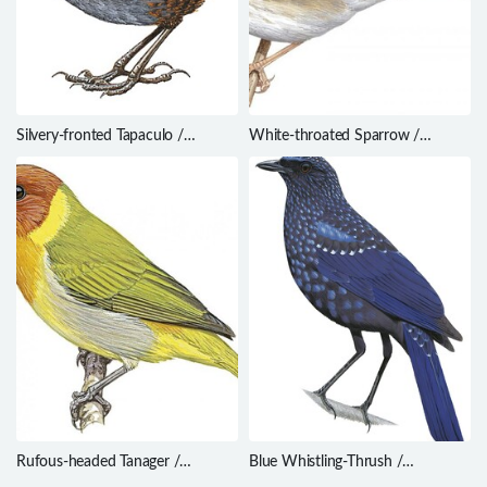
Silvery-fronted Tapaculo /
White-throated Sparrow /
Scytalopus argentifrons
Zonotrichia albicollis
Rufous-headed Tanager /
Blue Whistling-Thrush /
Hemithraupis ruficapilla
Myophonus caeruleus