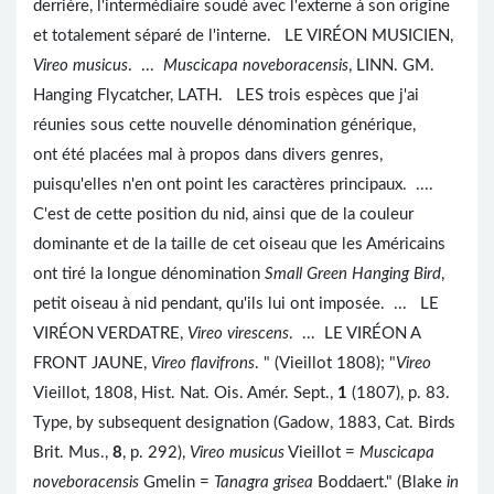
derrière, l'intermédiaire soudé avec l'externe à son origine
et totalement séparé de l'interne. LE VIRÉON MUSICIEN,
Vireo musicus
. ...
Muscicapa noveboracensis
, LINN. GM.
Hanging Flycatcher, LATH. LES trois espèces que j'ai
réunies sous cette nouvelle dénomination générique,
ont été placées mal à propos dans divers genres,
puisqu'elles n'en ont point les caractères principaux. ....
C'est de cette position du nid, ainsi que de la couleur
dominante et de la taille de cet oiseau que les Américains
ont tiré la longue dénomination
Small Green Hanging Bird
,
petit oiseau à nid pendant, qu'ils lui ont imposée. ... LE
VIRÉON VERDATRE,
Vireo virescens
. ... LE VIRÉON A
FRONT JAUNE,
Vireo flavifrons
. " (Vieillot 1808); "
Vireo
Vieillot, 1808, Hist. Nat. Ois. Amér. Sept.,
1
(1807), p. 83.
Type, by subsequent designation (Gadow, 1883, Cat. Birds
Brit. Mus.,
8
, p. 292),
Vireo musicus
Vieillot =
Muscicapa
noveboracensis
Gmelin =
Tanagra grisea
Boddaert." (Blake
in