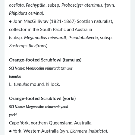
ocellata
,
Pachyptila
, subsp.
Probosciger aterrimus
, ‡syn.
Rhipidura cervina
).
● John MacGillivray (1821-1867) Scottish naturalist,
collector in the South Pacific and Australia
(subsp.
Megapodius reinwardt
,
Pseudobulweria
, subsp.
Zosterops flavifrons
).
Orange-footed Scrubfowl (tumulus)
SCI Name: Megapodius reinwardt tumulus
tumulus
L.
tumulus
mound, hillock.
Orange-footed Scrubfowl (yorki)
SCI Name: Megapodius reinwardt yorki
yorki
Cape York, northern Queensland, Australia.
● York, Western Australia (syn.
Lichmera indisticta
).