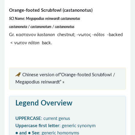
Orange-footed Scrubfowl (castanonotus)
SCI Name: Megapodius reinwardt castanonotus
castanonota / castanonotum / castanonotus
Gr. καστανον
kastanon
chestnut; -νωτος -
nōtos
-backed
< νωτον
nōton
back.
Chinese version of“Orange-footed Scrubfowl /
Megapodius reinwardt” »
Legend Overview
UPPERCASE
: current genus
Uppercase first letter
: generic synonym
● and ● See
: generic homonyms