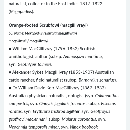
naturalist, collector in the East Indies 1817-1822
(
Megapodius
).
Orange-footed Scrubfowl (macgillivrayi)
SCI Name: Megapodius reinwardt macgillivrayi
macgillivraii / macgillivrayi
● William MacGillivray (1796-1852) Scottish
ornithologist, author (subsp.
Ammospiza maritima
,
syn.
Geothlypis tolmiei
).
●
Alexander Sykes Macgillivray (1853-1907) Australian
cattle rancher, field naturalist (subsp.
Barnardius zonarius
).
● Dr William David Kerr MacGillivray (1867-1933)
Australian physician, naturalist, oologist (syn.
Calamanthus
campestris
, syn.
Cinnyris jugularis frenatus
, subsp.
Eclectus
roratus
, syn.
Erythrura trichroa sigillifer
, syn.
Geoffroyus
geoffroyi maclennani
, subsp.
Malurus coronatus
, syn.
Neochmia temporalis minor
, syn.
Ninox boobook