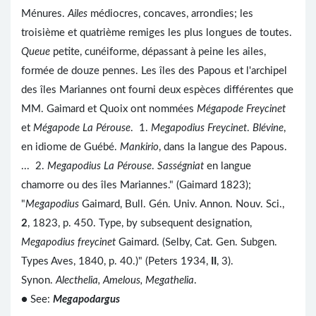
Ménures.
Ailes
médiocres, concaves, arrondies; les
troisième et quatrième remiges les plus longues de toutes.
Queue
petite, cunéiforme, dépassant à peine les ailes,
formée de douze pennes. Les îles des Papous et l'archipel
des îles Mariannes ont fourni deux espèces différentes que
MM. Gaimard et Quoix ont nommées
Mégapode Freycinet
et
Mégapode La Pérouse
. 1.
Megapodius Freycinet
.
Blévine
,
en idiome de Guébé.
Mankirio
, dans la langue des Papous.
... 2.
Megapodius La Pérouse
.
Sasségniat
en langue
chamorre ou des îles Mariannes." (Gaimard 1823);
"
Megapodius
Gaimard, Bull. Gén. Univ. Annon. Nouv. Sci.,
2
, 1823, p. 450. Type, by subsequent designation,
Megapodius freycinet
Gaimard. (Selby, Cat. Gen. Subgen.
Types Aves, 1840, p. 40.)" (Peters 1934,
II
, 3).
Synon.
Alecthelia, Amelous, Megathelia
.
● See:
Megapodargus