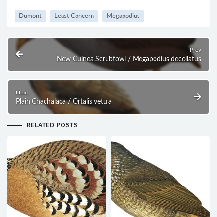
Dumont
Least Concern
Megapodius
Prev
New Guinea Scrubfowl / Megapodius decollatus
Next
Plain Chachalaca / Ortalis vetula
RELATED POSTS