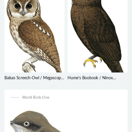
Balsas Screech-Owl / Megascops
Hume’s Boobook / Ninox
seductus
obscura
World Birds One