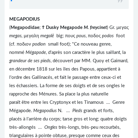
MEGAPODIUS
(
Megapodidae
;
Ϯ
Dusky Megapode
M. freycinet
) Gr. μεγας
megas,
μεγαλη
megal
ē
big; πους
pous
, ποδος
podos
foot
(cf. ποδιον
podion
small foot); "Ce nouveau genre,
nommé
Mégapode
, d'après son caractère le plus saillant, la
grandeur de ses pieds
, découvert par MM. Quoy et Gaimard,
en décembre 1818 sur les îles des Papous, appartient à
l'ordre des Gallinacés, et fait le passage entre ceux-ci et
les échassiers. La forme de ses doigts et de ses ongles le
rapproche des Ménures. Sa place la plus naturelle
paraît être entre les Cryptonyx et les Tinamous ... Genre
Mégapode.
Megapodius
N. ...
Pieds
grands et forts,
placés à l'arrière du corps; tarse gros et long; quatre doigts
très-allongés ...
Ongles
très-longs, très-peu recourbés,
triangulaires à pointe obtuse, presque comme ceux des