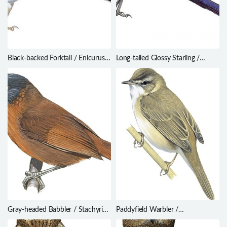
Black-backed Forktail / Enicurus
Long-tailed Glossy Starling /
immaculatus
Lamprotornis caudatus
Gray-headed Babbler / Stachyris
Paddyfield Warbler /
poliocephala
Acrocephalus agricola