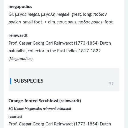
megapodius
Gr. μεγας
megas,
μεγαλη
megal
ē
great, long; ποδιον
podion
small foot < dim. πους
pous
, ποδος
podos
foot.
reinwardt
Prof. Caspar Georg Carl Reinwardt (1773-1854) Dutch
naturalist, collector in the East Indies 1817-1822
(
Megapodius
).
SUBSPECIES
Orange-footed Scrubfowl (reinwardt)
SCI Name: Megapodius reinwardt reinwardt
reinwardt
Prof. Caspar Georg Carl Reinwardt (1773-1854) Dutch