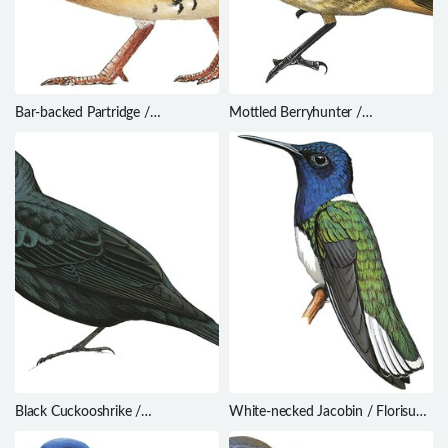
Bar-backed Partridge /
Mottled Berryhunter /
Arborophila brunneopectus
Rhagologus leucostigma
Black Cuckooshrike /
White-necked Jacobin / Florisuga
Campephaga flava
mellivora