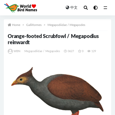
中文
All
Home
Galliformes
Megapodiidae / Megapodes
Orange-footed Scrubfowl / Megapodius
reinwardt
WBN
Megapodiidae / Megapodes
0627
0
129