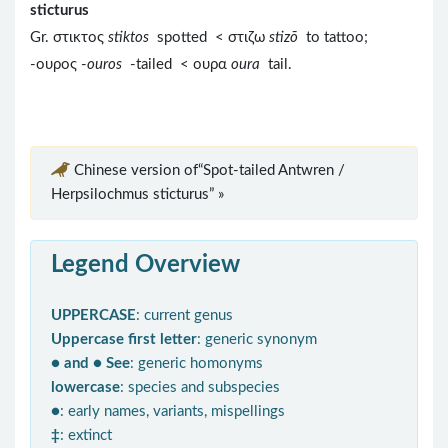
sticturus
Gr. στικτος
stiktos
spotted < στιζω
stizō
to tattoo;
-ουρος -
ouros
-tailed < ουρα
oura
tail.
Chinese version of“Spot-tailed Antwren /
Herpsilochmus sticturus” »
Legend Overview
UPPERCASE
: current genus
Uppercase first letter
: generic synonym
● and ● See
: generic homonyms
lowercase
: species and subspecies
●
: early names, variants, mispellings
‡
: extinct