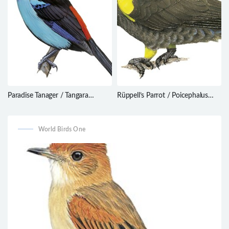
Paradise Tanager / Tangara
Rüppell’s Parrot / Poicephalus
chilensis
rueppellii
World Birds One