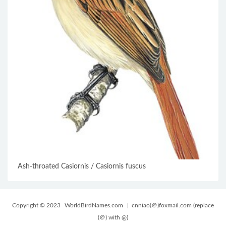
Ash-throated Casiornis / Casiornis fuscus
Copyright © 2023
WorldBirdNames.com
| cnniao(＠)foxmail.com (replace
(＠) with @)