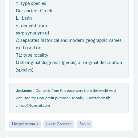
†
: type species
Gr.
: ancient Greek
L.
: Latin
<
: derived from
syn
: synonym of
/
: separates historical and modern geographic names
ex
: based on
TL
: type locality
OD
: original diagnosis (genus) or original description
(species)
disclaimer：
Contents from this page were from the world wild
web, and for Non-profit purpose use only。Contact email:
cnniao@foxmail.com
Herpsilochmus
Least Concern
Salvin