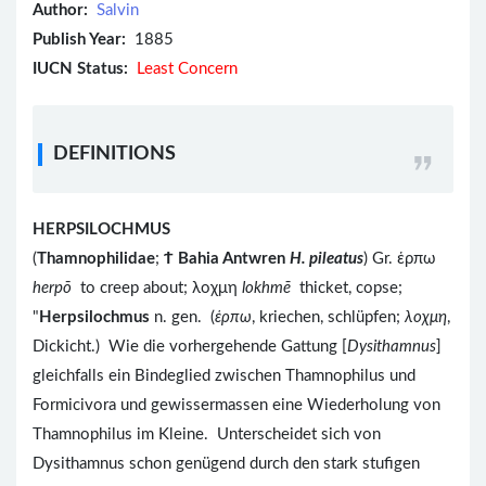
Author:
Salvin
Publish Year:
1885
IUCN Status:
Least Concern
DEFINITIONS
HERPSILOCHMUS
(
Thamnophilidae
;
Ϯ
Bahia Antwren
H. pileatus
) Gr. ἑρπω
herpō
to creep about; λοχμη
lokhmē
thicket, copse;
"
Herpsilochmus
n. gen. (
ἑρπω
, kriechen, schlüpfen;
λοχμη
,
Dickicht.) Wie die vorhergehende Gattung [
Dysithamnus
]
gleichfalls ein Bindeglied zwischen Thamnophilus und
Formicivora und gewissermassen eine Wiederholung von
Thamnophilus im Kleine. Unterscheidet sich von
Dysithamnus schon genügend durch den stark stufigen