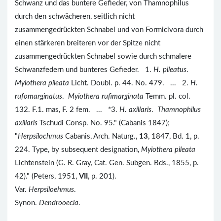
Schwanz und das buntere Gefieder, von Thamnophilus
durch den schwächeren, seitlich nicht
zusammengedrückten Schnabel und von Formicivora durch
einen stärkeren breiteren vor der Spitze nicht
zusammengedrückten Schnabel sowie durch schmalere
Schwanzfedern und bunteres Gefieder. 1.
H. pileatus
.
Myiothera pileata
Licht. Doubl. p. 44. No. 479. ... 2.
H.
rufomarginatus
.
Myiothera rufimarginata
Temm. pl. col.
132. F.1. mas, F. 2 fem. ... *3.
H. axillaris
.
Thamnophilus
axillaris
Tschudi Consp. No. 95." (Cabanis 1847);
"
Herpsilochmus
Cabanis, Arch. Naturg.,
13
, 1847, Bd. 1, p.
224. Type, by subsequent designation,
Myiothera pileata
Lichtenstein (G. R. Gray, Cat. Gen. Subgen. Bds., 1855, p.
42)." (Peters, 1951,
VII
, p. 201).
Var.
Herpsiloehmus
.
Synon.
Dendrooecia
.