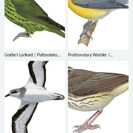
Goldie’s Lorikeet / Psitteuteles
Prothonotary Warbler /
goldiei
Protonotaria citrea