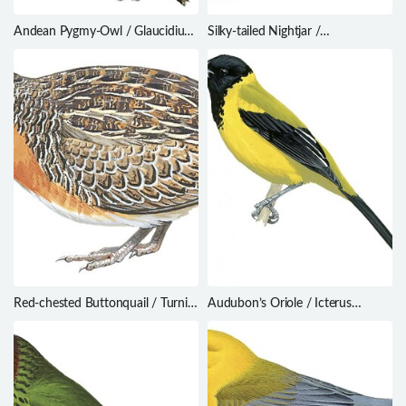
Andean Pygmy-Owl / Glaucidium
Silky-tailed Nightjar /
jardinii
Antrostomus sericocaudatus
Red-chested Buttonquail / Turnix
Audubon’s Oriole / Icterus
pyrrhothorax
graduacauda