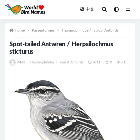
中文
All
Home
Passeriformes
Thamnophilidae / Typical Antbirds
Spot-tailed Antwren / Herpsilochmus
sticturus
WBN
Thamnophilidae / Typical Antbirds
0711
0
61