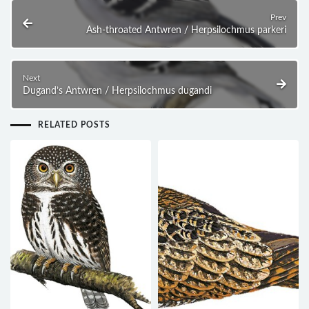
Prev
Ash-throated Antwren / Herpsilochmus parkeri
Next
Dugand’s Antwren / Herpsilochmus dugandi
RELATED POSTS