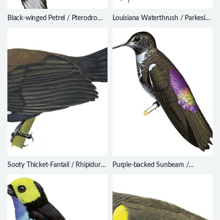
Black-winged Petrel / Pterodroma
Louisiana Waterthrush / Parkesia
nigripennis
motacilla
Sooty Thicket-Fantail / Rhipidura
Purple-backed Sunbeam /
threnothorax
Aglaeactis aliciae