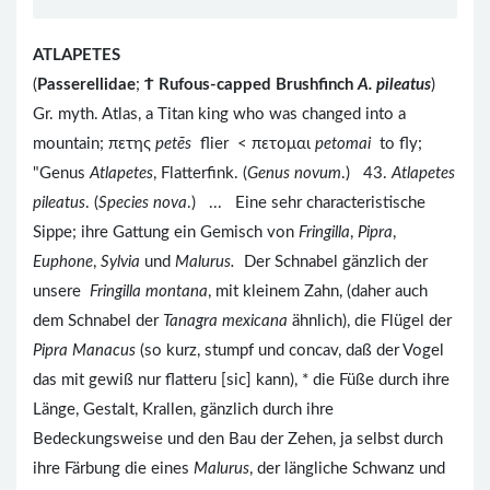
ATLAPETES
(
Passerellidae
;
Ϯ
Rufous-capped Brushfinch
A. pileatus
)
Gr. myth. Atlas, a Titan king who was changed into a
mountain; πετης
petēs
flier < πετομαι
petomai
to fly;
"Genus
Atlapetes
, Flatterfink. (
Genus novum
.) 43.
Atlapetes
pileatus
. (
Species nova
.) ... Eine sehr characteristische
Sippe; ihre Gattung ein Gemisch von
Fringilla
,
Pipra
,
Euphone
,
Sylvia
und
Malurus.
Der Schnabel gänzlich der
unsere
Fringilla montana
, mit kleinem Zahn, (daher auch
dem Schnabel der
Tanagra mexicana
ähnlich), die Flügel der
Pipra Manacus
(so kurz, stumpf und concav, daß der Vogel
das mit gewiß nur flatteru [sic] kann), * die Füße durch ihre
Länge, Gestalt, Krallen, gänzlich durch ihre
Bedeckungsweise und den Bau der Zehen, ja selbst durch
ihre Färbung die eines
Malurus
, der längliche Schwanz und