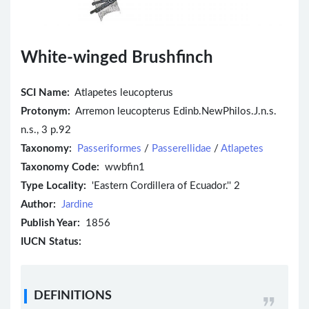
White-winged Brushfinch
SCI Name:
Atlapetes leucopterus
Protonym:
Arremon leucopterus Edinb.NewPhilos.J.n.s.
n.s., 3 p.92
Taxonomy:
Passeriformes
/
Passerellidae
/
Atlapetes
Taxonomy Code:
wwbfin1
Type Locality:
'Eastern Cordillera of Ecuador.'' 2
Author:
Jardine
Publish Year:
1856
IUCN Status:
DEFINITIONS