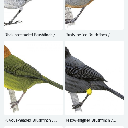
Black-spectacled Brushfinch /
Rusty-bellied Brushfinch /
Atlapetes melanopsis
Atlapetes nationi
Fulvous-headed Brushfinch /
Yellow-thighed Brushfinch /
Atlapetes fulviceps
Atlapetes tibialis