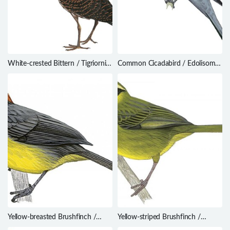
White-crested Bittern / Tigriornis
Common Cicadabird / Edolisoma
leucolopha
tenuirostre
Yellow-breasted Brushfinch /
Yellow-striped Brushfinch /
Atlapetes latinuchus
Atlapetes citrinellus