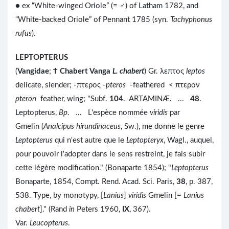
● ex “White-winged Oriole” (= ♂) of Latham 1782, and
“White-backed Oriole” of Pennant 1785 (syn.
Tachyphonus
rufus
).
LEPTOPTERUS
(
Vangidae
;
Ϯ
Chabert Vanga
L. chabert
) Gr. λεπτος
leptos
delicate, slender; -πτερος -
pteros
-feathered < πτερον
pteron
feather, wing; "Subf.
104
. ARTAMINÆ. ...
48
.
Leptopterus,
Bp
. ... L'espèce nommée
viridis
par
Gmelin (
Analcipus hirundinaceus
, Sw.), me donne le genre
Leptopterus
qui n'est autre que le
Leptopteryx
, Wagl., auquel,
pour pouvoir l'adopter dans le sens restreint, je fais subir
cette légère modification." (Bonaparte 1854); "
Leptopterus
Bonaparte, 1854, Compt. Rend. Acad. Sci. Paris,
38
, p. 387,
538. Type, by monotypy, [
Lanius
]
viridis
Gmelin [=
Lanius
chabert
]." (Rand
in
Peters 1960,
IX
, 367).
Var.
Leucopterus
.