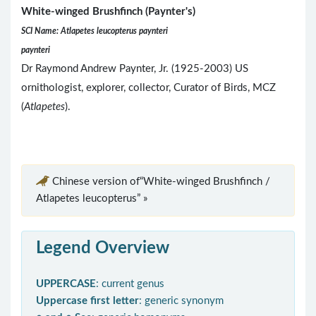
White-winged Brushfinch (Paynter's)
SCI Name: Atlapetes leucopterus paynteri
paynteri
Dr Raymond Andrew Paynter, Jr. (1925-2003) US
ornithologist, explorer, collector, Curator of Birds, MCZ
(
Atlapetes
).
Chinese version of“White-winged Brushfinch /
Atlapetes leucopterus” »
Legend Overview
UPPERCASE
: current genus
Uppercase first letter
: generic synonym