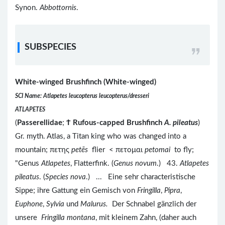
Synon.
Abbottornis
.
SUBSPECIES
White-winged Brushfinch (White-winged)
SCI Name: Atlapetes leucopterus leucopterus/dresseri
ATLAPETES
(
Passerellidae
;
Ϯ
Rufous-capped Brushfinch
A. pileatus
)
Gr. myth. Atlas, a Titan king who was changed into a
mountain; πετης
petēs
flier < πετομαι
petomai
to fly;
"Genus
Atlapetes
, Flatterfink. (
Genus novum
.) 43.
Atlapetes
pileatus
. (
Species nova
.) ... Eine sehr characteristische
Sippe; ihre Gattung ein Gemisch von
Fringilla
,
Pipra
,
Euphone
,
Sylvia
und
Malurus.
Der Schnabel gänzlich der
unsere
Fringilla montana
, mit kleinem Zahn, (daher auch