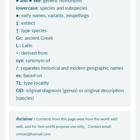
● and ● See
: generic homonyms
lowercase
: species and subspecies
●
: early names, variants, mispellings
‡
: extinct
†
: type species
Gr.
: ancient Greek
L.
: Latin
<
: derived from
syn
: synonym of
/
: separates historical and modern geographic names
ex
: based on
TL
: type locality
OD
: original diagnosis (genus) or original description
(species)
disclaimer：
Contents from this page were from the world wild
web, and for Non-profit purpose use only。Contact email:
cnniao@foxmail.com