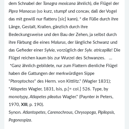
dem Schnabel der
Tanagra mexicana
ähnlich), die Flügel der
Pipra Manacus
(so kurz, stumpf und concav, daß der Vogel
das mit gewiß nur flatteru [sic] kann), * die Füße durch ihre
Länge, Gestalt, Krallen, gänzlich durch ihre
Bedeckungsweise und den Bau der Zehen, ja selbst durch
ihre Färbung die eines
Malurus
, der längliche Schwanz und
das Gefieder einer
Sylvia
, vorzüglich der
Sylv. atricapilla
! Die
Flügel reichen kaum bis zur Wurzel des Schwanzes. ...
*Ganz ähnlich gebildete, nur zum Flattern dienliche Flügel
haben die Gattungen der merkwürdigen Sippe
"
Pteroptochos
" des Herrn. von Kittlitz." (Wagler 1831);
"
Atlapetes
Wagler, 1831, Isis, p.[= col.] 526. Type, by
monotypy,
Atlapetes pileatus
Wagler." (Paynter
in
Peters,
1970,
XIII
, p. 190).
Synon.
Atlantopetes
,
Carenochrous, Chrysopoga, Pipilopsis,
Pogonospiza
.