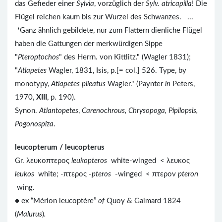
das Gefieder einer
Sylvia
, vorzüglich der
Sylv. atricapilla
! Die
Flügel reichen kaum bis zur Wurzel des Schwanzes. ...
*Ganz ähnlich gebildete, nur zum Flattern dienliche Flügel
haben die Gattungen der merkwürdigen Sippe
"
Pteroptochos
" des Herrn. von Kittlitz." (Wagler 1831);
"
Atlapetes
Wagler, 1831, Isis, p.[= col.] 526. Type, by
monotypy,
Atlapetes pileatus
Wagler." (Paynter
in
Peters,
1970,
XIII
, p. 190).
Synon.
Atlantopetes
,
Carenochrous, Chrysopoga, Pipilopsis,
Pogonospiza
.
leucopterum / leucopterus
Gr. λευκοπτερος
leukopteros
white-winged < λευκος
leukos
white; -πτερος -
pteros
-winged < πτερον
pteron
wing.
● ex “Mérion leucoptère”
of
Quoy & Gaimard 1824
(
Malurus
)
.