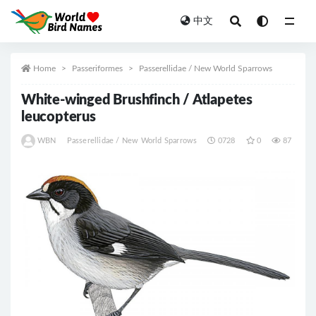
中文
All
Home
Passeriformes
Passerellidae / New World Sparrows
White-winged Brushfinch / Atlapetes
leucopterus
WBN
Passerellidae / New World Sparrows
0728
0
87