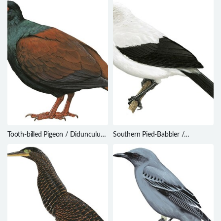
Tooth-billed Pigeon / Didunculus
Southern Pied-Babbler /
strigirostris
Turdoides bicolor