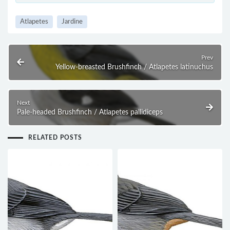
Atlapetes
Jardine
Prev
Yellow-breasted Brushfinch / Atlapetes latinuchus
Next
Pale-headed Brushfinch / Atlapetes pallidiceps
RELATED POSTS