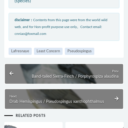
(species)
disclaimer：
Contents from this page were from the world wild
web, and for Non-profit purpose use only。Contact email:
cnniao@foxmail.com
Lafresnaye
Least Concern
Pseudospingus
Prev
Band-tailed Sierra-Finch / Porphyrospiza alaudina
Next
Drab Hemispingus / Pseudospingus xanthophthalmus
RELATED POSTS