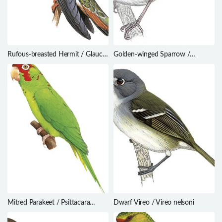
Rufous-breasted Hermit / Glaucis
Golden-winged Sparrow /
hirsutus
Arremon schlegeli
Mitred Parakeet / Psittacara
Dwarf Vireo / Vireo nelsoni
mitratus