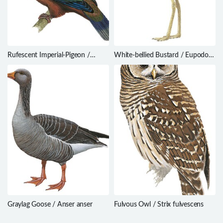
Rufescent Imperial-Pigeon /
White-bellied Bustard / Eupodotis
Ducula chalconota
senegalensis
Graylag Goose / Anser anser
Fulvous Owl / Strix fulvescens