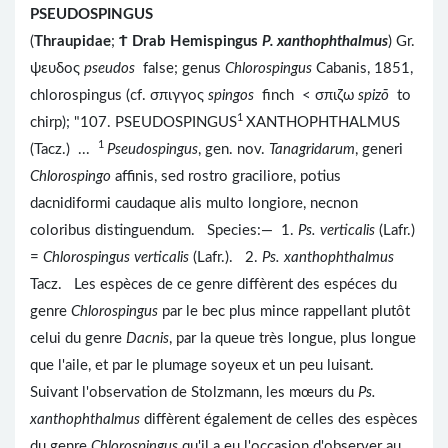
PSEUDOSPINGUS
(
Thraupidae
;
Ϯ
Drab Hemispingus
P. xanthophthalmus
) Gr.
ψευδος
pseudos
false; genus
Chlorospingus
Cabanis, 1851,
chlorospingus (cf. σπιγγος
spingos
finch < σπιζω
spizō
to
1
chirp); "107. PSEUDOSPINGUS
XANTHOPHTHALMUS
1
(Tacz.) ...
Pseudospingus
, gen. nov.
Tanagridarum
, generi
Chlorospingo
affinis, sed rostro graciliore, potius
dacnidiformi caudaque alis multo longiore, necnon
coloribus distinguendum. Species:— 1.
Ps. verticalis
(Lafr.)
=
Chlorospingus verticalis
(Lafr.). 2.
Ps. xanthophthalmus
Tacz. Les espèces de ce genre diffèrent des espéces du
genre
Chlorospingus
par le bec plus mince rappellant plutôt
celui du genre
Dacnis
, par la queue très longue, plus longue
que l'aile, et par le plumage soyeux et un peu luisant.
Suivant l'observation de Stolzmann, les mœurs du
Ps.
xanthophthalmus
diffèrent également de celles des espèces
du genre
Chlorospingus
qu'il a eu l'occasion d'observer au