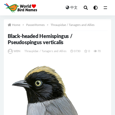
中文
All
Home
Passeriformes
Thraupidae / Tanagers and Allies
Black-headed Hemispingus /
Pseudospingus verticalis
WBN
Thraupidae / Tanagers and Allies
0730
0
70