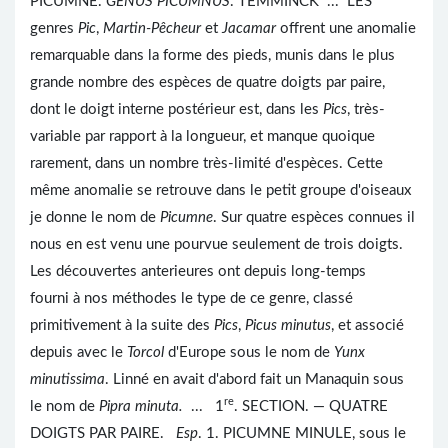
PICUMNE.
GENUS PICUMNUS
. TEMMINCK ... LES
genres
Pic
,
Martin-Pêcheur
et
Jacamar
offrent une anomalie
remarquable dans la forme des pieds, munis dans le plus
grande nombre des espèces de quatre doigts par paire,
dont le doigt interne postérieur est, dans les
Pics
, très-
variable par rapport à la longueur, et manque quoique
rarement, dans un nombre très-limité d'espèces. Cette
même anomalie se retrouve dans le petit groupe d'oiseaux
je donne le nom de
Picumne
. Sur quatre espèces connues il
nous en est venu une pourvue seulement de trois doigts.
Les découvertes anterieures ont depuis long-temps
fourni à nos méthodes le type de ce genre, classé
primitivement à la suite des
Pics
,
Picus minutus
, et associé
depuis avec le
Torcol
d'Europe sous le nom de
Yunx
minutissima
. Linné en avait d'abord fait un Manaquin sous
re
le nom de
Pipra minuta.
... 1
. SECTION. — QUATRE
DOIGTS PAR PAIRE.
Esp
. 1. PICUMNE MINULE, sous le