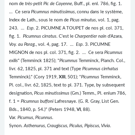
nom de
très-petit Pic de Cayenne
, Buff., pl. enl. 786, fig. 1.
... Ce sera
Picumnus minutissimus
, connu dans le système,
Index de Lath., sous le nom de
Picus minutus
, vol. 1, pag.
243. ...
Esp
. 2. PICUMNE A TOUPET de nos pl. col. 371,
fig. 1.
Picumnus cirratus
. C'est le
Charpentier nain
d'Azara,
Voy. au Parag
., vol. 4, pag. 17. ...
Esp
. 3. PICUMNE
MIGNON de nos pl. col. 371, fig. 2. ... Ce sera
Picumnus
exilis
" (Temminck 1825); "
Picumnus
Temminck, Planch. Col.,
livr. 62, 1825, pl. 371 and text (Type
Picumnus cirrhatus
Temminck)." (Cory 1919,
XIII
, 501); "
Picumnus
Temminck,
Pl. col., livr. 62, 1825, text to pl. 371. Type, by subsequent
designation,
Picus minutissimus
(Gm.) Temm., Pl. enlum 786,
f. 1 =
Picumnus buffoni
Lafresnaye. (G. R. Gray, List Gen.
Bds., 1840, p. 54.)" (Peters 1948,
VI
, 88).
Var.
Picumus
,
Picunnus
.
Synon.
Asthenurus, Craugiscus, Piculus, Pipiscus, Vivia
.