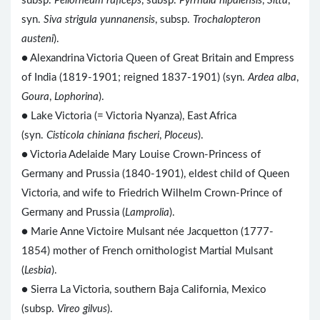
subsp.
Pellorneum ruficeps
, subsp.
Pyrrhula nipalensis
,
Sitta
,
syn.
Siva strigula yunnanensis
, subsp.
Trochalopteron
austeni
).
● Alexandrina Victoria Queen of Great Britain and Empress
of India (1819-1901; reigned 1837-1901) (syn.
Ardea alba
,
Goura
,
Lophorina
).
● Lake Victoria (= Victoria Nyanza), East Africa
(syn.
Cisticola chiniana fischeri
,
Ploceus
).
● Victoria Adelaide Mary Louise Crown-Princess of
Germany and Prussia (1840-1901), eldest child of Queen
Victoria, and wife to Friedrich Wilhelm Crown-Prince of
Germany and Prussia (
Lamprolia
).
●
Marie Anne Victoire Mulsant née Jacquetton (1777-
1854) mother of French ornithologist Martial Mulsant
(
Lesbia
).
● Sierra La Victoria, southern Baja California, Mexico
(subsp.
Vireo gilvus
).