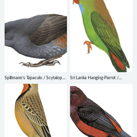
Spillmann’s Tapaculo / Scytalopus
Sri Lanka Hanging-Parrot /
spillmanni
Loriculus beryllinus