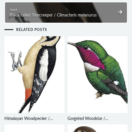
Next
Black-tailed Treecreeper / Climacteris melanurus
RELATED POSTS
Himalayan Woodpecker /
Gorgeted Woodstar /
Dendrocopos himalayensis
Chaetocercus heliodor