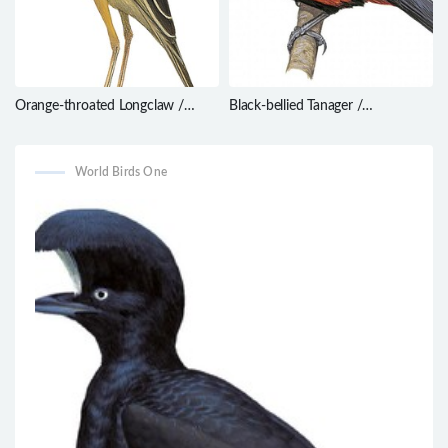
Orange-throated Longclaw /
Black-bellied Tanager /
Macronyx capensis
Ramphocelus melanogaster
World Birds One