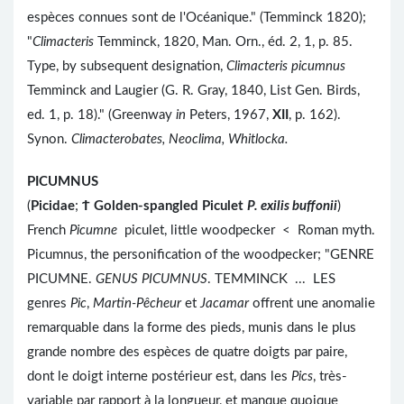
espèces connues sont de l'Océanique." (Temminck 1820);
"
Climacteris
Temminck, 1820, Man. Orn., éd. 2, 1, p. 85.
Type, by subsequent designation,
Climacteris picumnus
Temminck and Laugier (G. R. Gray, 1840, List Gen. Birds,
ed. 1, p. 18)." (Greenway
in
Peters, 1967,
XII
, p. 162).
Synon.
Climacterobates, Neoclima, Whitlocka.
PICUMNUS
(
Picidae
;
Ϯ
Golden-spangled Piculet
P. exilis buffonii
)
French
Picumne
piculet, little woodpecker < Roman myth.
Picumnus, the personification of the woodpecker; "GENRE
PICUMNE.
GENUS PICUMNUS
. TEMMINCK ... LES
genres
Pic
,
Martin-Pêcheur
et
Jacamar
offrent une anomalie
remarquable dans la forme des pieds, munis dans le plus
grande nombre des espèces de quatre doigts par paire,
dont le doigt interne postérieur est, dans les
Pics
, très-
variable par rapport à la longueur, et manque quoique