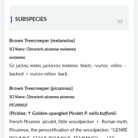
SUBSPECIES
Brown Treecreeper (melanotus)
SCI Name: Climacteris picumnus melanotus
melanotus
Gr. μελας
melas,
μελανος
melanos
black; -νωτος -
nōtos
-
backed < νωτον
nōton
back.
Brown Treecreeper (picumnus)
SCI Name: Climacteris picumnus picumnus
PICUMNUS
(
Picidae
;
Ϯ
Golden-spangled Piculet
P. exilis buffonii
)
French
Picumne
piculet, little woodpecker < Roman myth.
Picumnus, the personification of the woodpecker; "GENRE