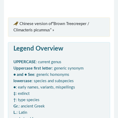
Chinese version of“Brown Treecreeper /
Climacteris picumnus” »
Legend Overview
UPPERCASE
: current genus
Uppercase first letter
: generic synonym
● and ● See
: generic homonyms
lowercase
: species and subspecies
●
: early names, variants, mispellings
‡
: extinct
†
: type species
Gr.
: ancient Greek
L.
: Latin