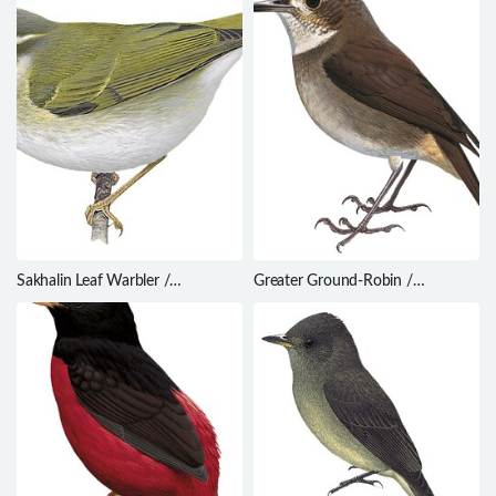
Sakhalin Leaf Warbler /
Greater Ground-Robin /
Phylloscopus borealoides
Amalocichla sclateriana