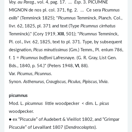
Voy. au Parag
., vol. 4, pag. 17. ...
Esp
. 3. PICUMNE
MIGNON de nos pl. col. 371, fig. 2. ... Ce sera
Picumnus
exilis
" (Temminck 1825); "
Picumnus
Temminck, Planch. Col.,
livr. 62, 1825, pl. 371 and text (Type
Picumnus cirrhatus
Temminck)." (Cory 1919,
XIII
, 501); "
Picumnus
Temminck,
Pl. col., livr. 62, 1825, text to pl. 371. Type, by subsequent
designation,
Picus minutissimus
(Gm.) Temm., Pl. enlum 786,
f. 1 =
Picumnus buffoni
Lafresnaye. (G. R. Gray, List Gen.
Bds., 1840, p. 54.)" (Peters 1948,
VI
, 88).
Var.
Picumus
,
Picunnus
.
Synon.
Asthenurus, Craugiscus, Piculus, Pipiscus, Vivia
.
picumnus
Mod. L.
picumnus
little woodpecker < dim. L.
picus
woodpecker.
● ex “Picucule” of Audebert & Vieillot 1802, and “Grimpar
Picucule” of Levaillant 1807 (
Dendrocolaptes
).