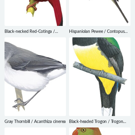
Black-necked Red-Cotinga /
Hispaniolan Pewee / Contopus
Phoenicircus nigricollis
hispaniolensis
Gray Thornbill / Acanthiza cinerea
Black-headed Trogon / Trogon
melanocephalus