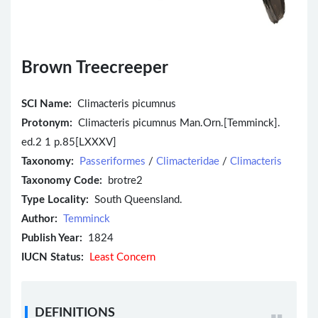
Brown Treecreeper
SCI Name:
Climacteris picumnus
Protonym:
Climacteris picumnus Man.Orn.[Temminck].
ed.2 1 p.85[LXXXV]
Taxonomy:
Passeriformes
/
Climacteridae
/
Climacteris
Taxonomy Code:
brotre2
Type Locality:
South Queensland.
Author:
Temminck
Publish Year:
1824
IUCN Status:
Least Concern
DEFINITIONS