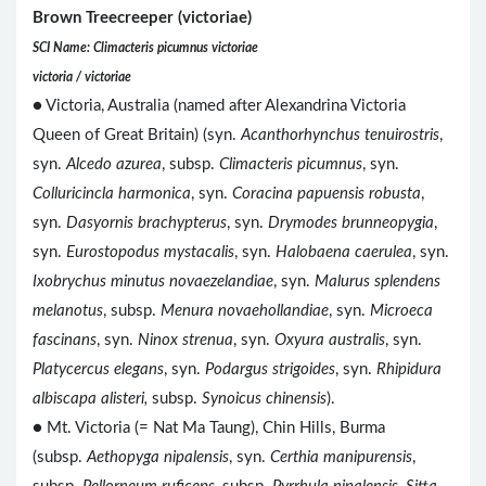
Brown Treecreeper (victoriae)
SCI Name: Climacteris picumnus victoriae
victoria / victoriae
● Victoria, Australia (named after Alexandrina Victoria
Queen of Great Britain) (syn.
Acanthorhynchus tenuirostris
,
syn.
Alcedo azurea
, subsp.
Climacteris picumnus
, syn.
Colluricincla harmonica
, syn.
Coracina papuensis robusta
,
syn.
Dasyornis brachypterus
, syn.
Drymodes brunneopygia
,
syn.
Eurostopodus mystacalis
, syn.
Halobaena caerulea
, syn.
Ixobrychus minutus novaezelandiae
, syn.
Malurus splendens
melanotus
, subsp.
Menura novaehollandiae
, syn.
Microeca
fascinans
, syn.
Ninox strenua
, syn.
Oxyura australis
, syn.
Platycercus elegans
, syn.
Podargus strigoides
, syn.
Rhipidura
albiscapa alisteri,
subsp.
Synoicus chinensis
).
● Mt. Victoria (= Nat Ma Taung), Chin Hills, Burma
(subsp.
Aethopyga nipalensis
, syn.
Certhia manipurensis
,