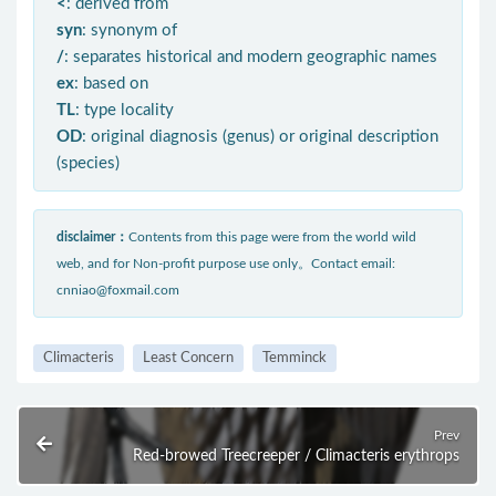
<
: derived from
syn
: synonym of
/
: separates historical and modern geographic names
ex
: based on
TL
: type locality
OD
: original diagnosis (genus) or original description
(species)
disclaimer：
Contents from this page were from the world wild
web, and for Non-profit purpose use only。Contact email:
cnniao@foxmail.com
Climacteris
Least Concern
Temminck
Prev
Red-browed Treecreeper / Climacteris erythrops