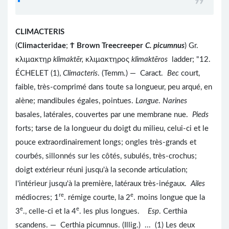
CLIMACTERIS
(
Climacteridae
;
Ϯ
Brown Treecreeper
C. picumnus
) Gr.
κλιμακτηρ
klimaktēr,
κλιμακτηρος
klimaktēros
ladder; "12.
ÉCHELET (1),
Climacteris
. (Temm.) — Caract.
Bec
court,
faible, très-comprimé dans toute sa longueur, peu arqué, en
alène; mandibules égales, pointues.
Langue
.
Narines
basales, latérales, couvertes par une membrane nue.
Pieds
forts; tarse de la longueur du doigt du milieu, celui-ci et le
pouce extraordinairement longs; ongles très-grands et
courbés, sillonnés sur les côtés, subulés, très-crochus;
doigt extérieur réuni jusqu'à la seconde articulation;
l'intérieur jusqu'à la première, latéraux très-inégaux.
Ailes
re
e
médiocres; 1
. rémige courte, la 2
. moins longue que la
e
e
3
., celle-ci et la 4
. les plus longues.
Esp
. Certhia
scandens. — Certhia picumnus. (Illig.) ... (1) Les deux