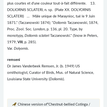
plus courtes et d'une couleur tout-à-fait différente. 13.
DOLIORNIS SCLATERI, n. sp. (Plate XX. DOLYORNIS
SCLATERI) ... Mâle unique de Maraynioc, tué le 9 Juin
1871." (Taczanowski 1874); "
Doliornis
Taczanowski, 1874,
Proc. Zool. Soc. London, p. 136, pl. 20. Type, by
monotypy,
Doliornis sclateri
Taczanowski." (Snow
in
Peters,
1979,
VIII
, p. 285).
Var.
Dolyornis
.
remseni
Dr James Vanderbeek Remsen, Jr. (b. 1949) US
ornithologist, Curator of Birds, Mus. of Natural Science,
Louisiana State University (
Doliornis
).
Chinese version of“Chestnut-bellied Cotinga /