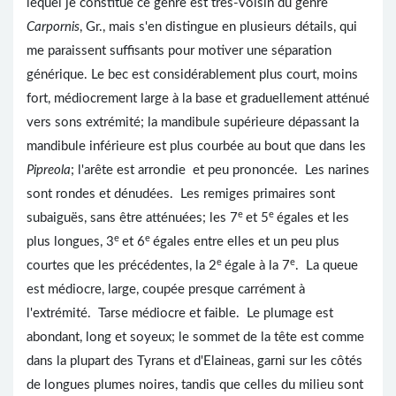
lequel je constitue ce genre est très-voisin du genre
Carpornis
, Gr., mais s'en distingue en plusieurs détails, qui
me paraissent suffisants pour motiver une séparation
générique. Le bec est considérablement plus court, moins
fort, médiocrement large à la base et graduellement atténué
vers sons extrémité; la mandibule supérieure dépassant la
mandibule inférieure est plus courbée au bout que dans les
Pipreola
; l'arête est arrondie et peu prononcée. Les narines
sont rondes et dénudées. Les remiges primaires sont
e
e
subaiguës, sans être atténuées; les 7
et 5
égales et les
e
e
plus longues, 3
et 6
égales entre elles et un peu plus
e
e
courtes que les précédentes, la 2
égale à la 7
. La queue
est médiocre, large, coupée presque carrément à
l'extrémité. Tarse médiocre et faible. Le plumage est
abondant, long et soyeux; le sommet de la tête est comme
dans la plupart des Tyrans et d'Elaineas, garni sur les côtés
de longues plumes noires, tandis que celles du milieu sont