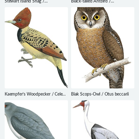
Stewart Island Shag /
Black-tailed Antbird /
Phalacrocorax chalconotus
Myrmoborus melanurus
Kaempfer’s Woodpecker / Celeus
Biak Scops-Owl / Otus beccarii
obrieni