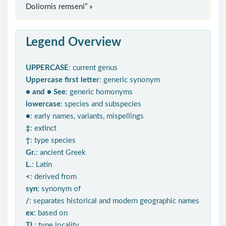
Doliornis remseni” »
Legend Overview
UPPERCASE
: current genus
Uppercase first letter
: generic synonym
● and ● See
: generic homonyms
lowercase
: species and subspecies
●
: early names, variants, mispellings
‡
: extinct
†
: type species
Gr.
: ancient Greek
L.
: Latin
<
: derived from
syn
: synonym of
/
: separates historical and modern geographic names
ex
: based on
TL
: type locality