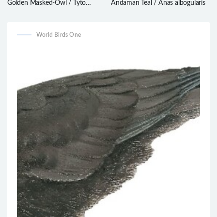
Golden Masked-Owl / Tyto
Andaman Teal / Anas albogularis
aurantia
World Birds One