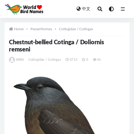
中文
All
Home
Passeriformes
Cotingidae / Cotingas
Chestnut-bellied Cotinga / Doliornis
remseni
WBN
Cotingidae / Cotingas
0713
0
65