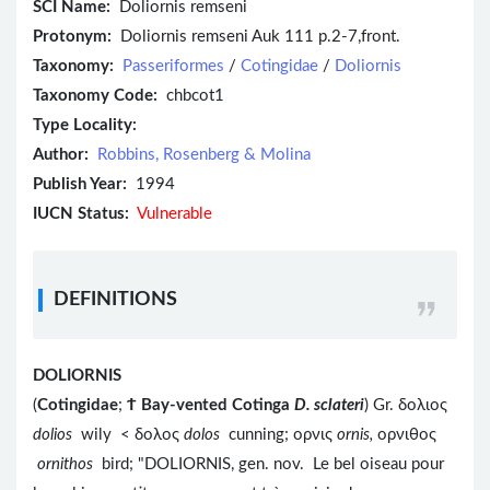
SCI Name:
Doliornis remseni
Protonym:
Doliornis remseni Auk 111 p.2-7,front.
Taxonomy:
Passeriformes
/
Cotingidae
/
Doliornis
Taxonomy Code:
chbcot1
Type Locality:
Author:
Robbins, Rosenberg & Molina
Publish Year:
1994
IUCN Status:
Vulnerable
DEFINITIONS
DOLIORNIS
(
Cotingidae
;
Ϯ
Bay-vented Cotinga
D. sclateri
) Gr. δολιος
dolios
wily < δολος
dolos
cunning; ορνις
ornis,
ορνιθος
ornithos
bird; "DOLIORNIS, gen. nov. Le bel oiseau pour