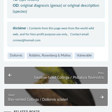
OD
: original diagnosis (genus) or original description
(species)
disclaimer：
Contents from this page were from the world wild
web, and for Non-profit purpose use only。Contact email:
cnniao@foxmail.com
Doliornis
Robbins, Rosenberg & Molina
Vulnerable
Prev
Swallow-tailed Cotinga / Phibalura flavirostris
Next
Bay-vented Cotinga / Doliornis sclateri