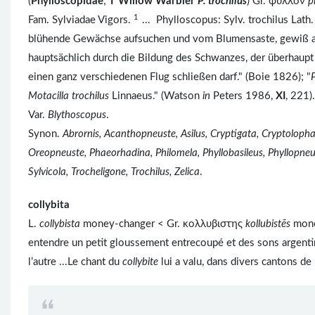
(
Phylloscopidae
;
Ϯ
Willow Warbler
P. trochilus
) Gr. φυλλον
p
1
Fam. Sylviadae Vigors.
... Phylloscopus: Sylv. trochilus Lath
blühende Gewächse aufsuchen und vom Blumensaste, gewiß auc
hauptsächlich durch die Bildung des Schwanzes, der überhaup
einen ganz verschiedenen Flug schließen darf." (Boie 1826); "
Motacilla trochilus
Linnaeus." (Watson
in
Peters 1986,
XI
, 221).
Var.
Blythoscopus
.
Synon.
Abrornis, Acanthopneuste, Asilus, Cryptigata, Cryptolopha,
Oreopneuste, Phaeorhadina, Philomela, Phyllobasileus, Phyllopneuste
Sylvicola, Trocheligone, Trochilus, Zelica
.
collybita
L.
collybista
money-changer < Gr. κολλυβιστης
kollubistēs
mone
entendre un petit gloussement entrecoupé et des sons argentin
l’autre ...Le chant du
collybite
lui a valu, dans divers cantons d