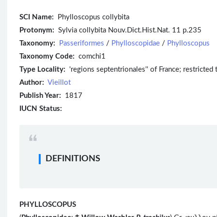
SCI Name:
Phylloscopus collybita
Protonym:
Sylvia collybita Nouv.Dict.Hist.Nat. 11 p.235
Taxonomy:
Passeriformes
/
Phylloscopidae
/
Phylloscopus
Taxonomy Code:
comchi1
Type Locality:
'regions septentrionales'' of France; restricte
Author:
Vieillot
Publish Year:
1817
IUCN Status:
DEFINITIONS
PHYLLOSCOPUS