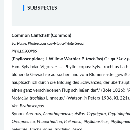
SUBSPECIES
Common Chiffchaff (Common)
SCI Name: Phylloscopus collybita [collybita Group]
PHYLLOSCOPUS
(
Phylloscopidae
;
Ϯ
Willow Warbler
P. trochilus
) Gr. φυλλον
p
1
Fam. Sylviadae Vigors.
... Phylloscopus: Sylv. trochilus Lath
blühende Gewächse aufsuchen und vom Blumensaste, gewiß auc
hauptsächlich durch die Bildung des Schwanzes, der überhaup
einen ganz verschiedenen Flug schließen darf." (Boie 1826); "
Motacilla trochilus
Linnaeus." (Watson
in
Peters 1986,
XI
, 221).
Var.
Blythoscopus
.
Synon.
Abrornis, Acanthopneuste, Asilus, Cryptigata, Cryptolopha,
Oreopneuste, Phaeorhadina, Philomela, Phyllobasileus, Phyllopneuste
Sylvicola, Trocheligone, Trochilus, Zelica
.