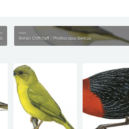
ev
Next
is
Iberian Chiffchaff / Phylloscopus ibericus