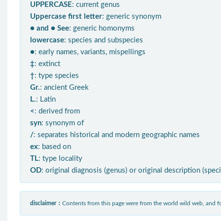
UPPERCASE
: current genus
Uppercase first letter
: generic synonym
● and ● See
: generic homonyms
lowercase
: species and subspecies
●
: early names, variants, mispellings
‡
: extinct
†
: type species
Gr.
: ancient Greek
L.
: Latin
<
: derived from
syn
: synonym of
/
: separates historical and modern geographic names
ex
: based on
TL
: type locality
OD
: original diagnosis (genus) or original description (spec
disclaimer：
Contents from this page were from the world wild web, and