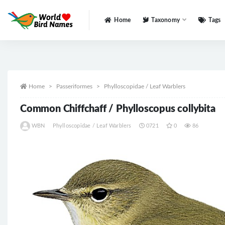
Home
Taxonomy
Tags
All
Home
Passeriformes
Phylloscopidae / Leaf Warblers
Common Chiffchaff / Phylloscopus collybita
WBN
Phylloscopidae / Leaf Warblers
0721
0
86