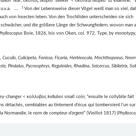
hullon
leaf; σκοπος
skopos
seeker < σκοπεω
skopeō
to examine; "V
1
. u.v.a. ...
Von der Lebensweise dieser Vögel weiß man so viel, daß
h von Insecten leben. Von den Trochiliden unterscheiden sie sich
t schwächer, und die größere Länge der Schwungfedern, wovon man 
Phylloscopus
Boie, 1826, Isis von Oken, col. 972. Type, by monotypy,
 Cuculis, Culicipeta, Fanissa, Ficaria, Herbivocula, Mochthopoeus, Neorn
, Pindalus, Pycnosphrys, Reguloides, Rhadina, Seicercus, Sibilatrix, Soli
y-changer < κολλυβος
kollubos
small coin; “ensuite le collybite fait
s détachés, semblables au tintement d’écus qui tomberoient l’un sur
e la Normandie, le nom de
compteur d’argent
” (Vieillot 1817) (
Phyllosc