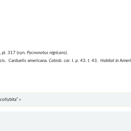
 pl. 317 (syn.
Pycnonotus nigricans
).
uscis. Carduelis americana.
Catesb. car
. I.
p
. 43.
t
. 43.
Habitat in
Ameri
ollybita” »