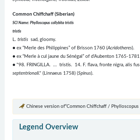
Common Chiffchaff (Siberian)
SCI Name: Phylloscopus collybita tristis
tristis
L.
tristis
sad, gloomy.
● ex “Merle des Philippines” of Brisson 1760 (
Acridotheres
).
● ex “Merle à cul jaune du Sénégal” of d’Aubenton 1765-1781,
● "98. FRINGILLA. ... tristis. 14. F. flava, fronte nigra, alis f
septentrionali
." (Linnaeus 1758) (
Spinus
).
Chinese version of“Common Chiffchaff / Phylloscopus c
Legend Overview