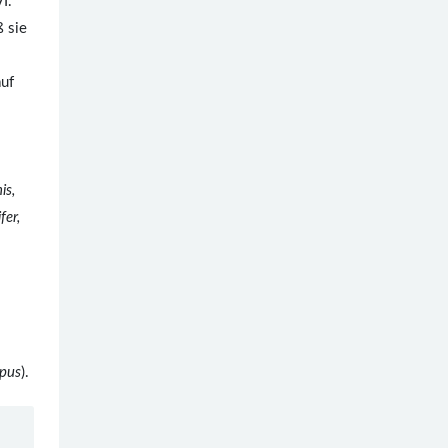
I.
 sie
auf
is,
fer,
opus
).