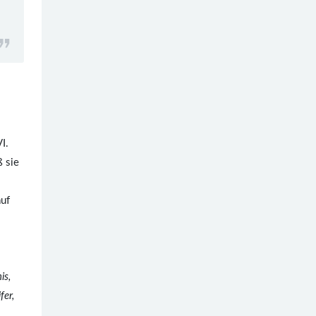
I.
 sie
auf
is,
fer,