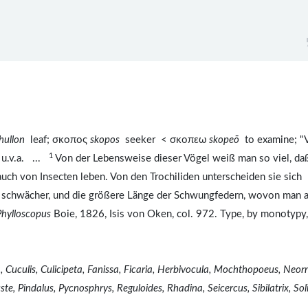
hullon
leaf; σκοπος
skopos
seeker < σκοπεω
skopeō
to examine; "V
1
. u.v.a. ...
Von der Lebensweise dieser Vögel weiß man so viel, daß
h von Insecten leben. Von den Trochiliden unterscheiden sie sich
t schwächer, und die größere Länge der Schwungfedern, wovon man 
Phylloscopus
Boie, 1826, Isis von Oken, col. 972. Type, by monotypy,
 Cuculis, Culicipeta, Fanissa, Ficaria, Herbivocula, Mochthopoeus, Neorn
, Pindalus, Pycnosphrys, Reguloides, Rhadina, Seicercus, Sibilatrix, Soli