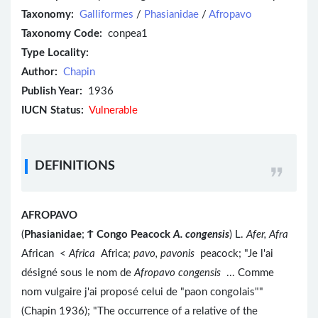
Taxonomy:
Galliformes
/
Phasianidae
/
Afropavo
Taxonomy Code:
conpea1
Type Locality:
Author:
Chapin
Publish Year:
1936
IUCN Status:
Vulnerable
DEFINITIONS
AFROPAVO
(
Phasianidae
;
Ϯ
Congo Peacock
A. congensis
) L.
Afer, Afra
African <
Africa
Africa;
pavo, pavonis
peacock; "Je l'ai
désigné sous le nom de
Afropavo congensis
... Comme
nom vulgaire j'ai proposé celui de "paon congolais""
(Chapin 1936); "The occurrence of a relative of the