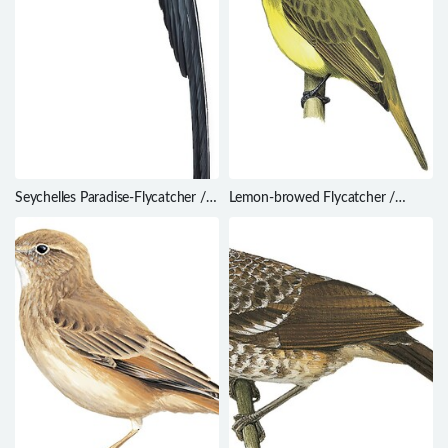
Seychelles Paradise-Flycatcher /
Lemon-browed Flycatcher /
Terpsiphone corvina
Conopias cinchoneti