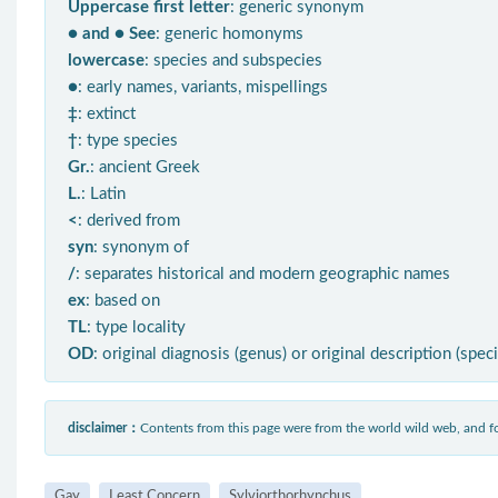
Uppercase first letter
: generic synonym
● and ● See
: generic homonyms
lowercase
: species and subspecies
●
: early names, variants, mispellings
‡
: extinct
†
: type species
Gr.
: ancient Greek
L.
: Latin
<
: derived from
syn
: synonym of
/
: separates historical and modern geographic names
ex
: based on
TL
: type locality
OD
: original diagnosis (genus) or original description (spec
disclaimer：
Contents from this page were from the world wild web, and
Gay
Least Concern
Sylviorthorhynchus