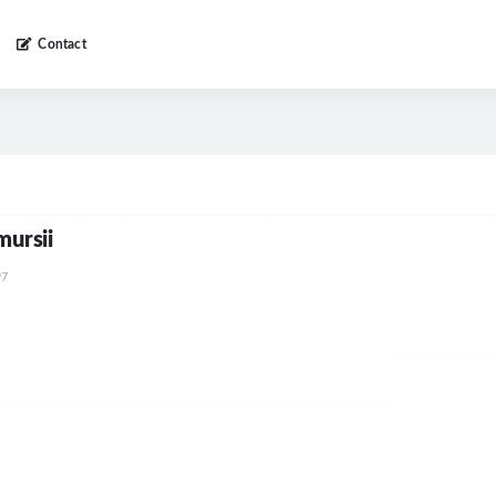
Contact
mursii
7