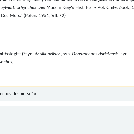
"
Sylviorthorhynchus
Des Murs, in Gay's Hist. Fis. y Pol. Chile, Zool.,
1
Des Murs." (Peters 1951,
VII
, 72).
nithologist (?syn.
Aquila heliaca
, syn.
Dendrocopos darjellensis
, syn.
hynchus
).
nchus desmursii” »