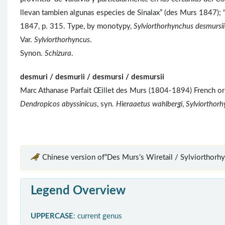
llevan tambien algunas especies de Sinalax” (des Murs 1847); 
1847, p. 315. Type, by monotypy,
Sylviorthorhynchus desmursii
Var.
Sylviorthorhyncus
.
Synon.
Schizura
.
desmuri / desmurii / desmursi / desmursii
Marc Athanase Parfait Œillet des Murs (1804-1894) French or
Dendropicos abyssinicus
, syn.
Hieraaetus wahlbergi
,
Sylviorthor
Chinese version of“Des Murs’s Wiretail / Sylviorthorhy
Legend Overview
UPPERCASE
: current genus