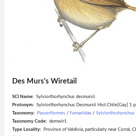
Des Murs's Wiretail
SCI Name:
Sylviorthorhynchus desmursii
Protonym:
Sylviorthorhynchus Desmursii Hist.Chile[Gay] 1 p.
Taxonomy:
Passeriformes
/
Furnariidae
/
Sylviorthorhynchus
Taxonomy Code:
demwir1
Type Locality:
Province of Valdivia, particularly near Corral, Ch