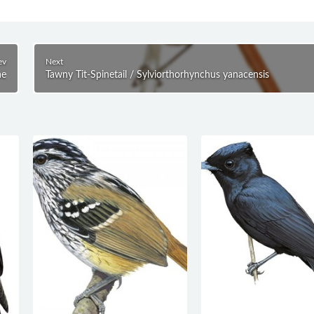
ev
Next
ae
Tawny Tit-Spinetail / Sylviorthorhynchus yanacensis