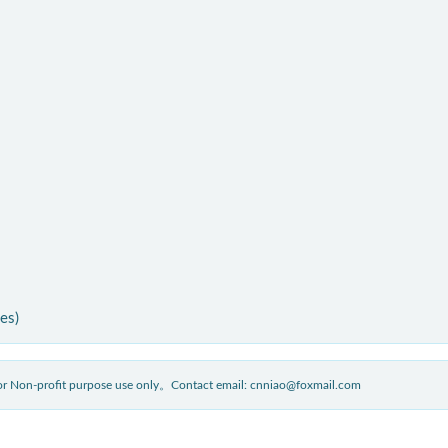
ies)
 for Non-profit purpose use only。Contact email: cnniao@foxmail.com