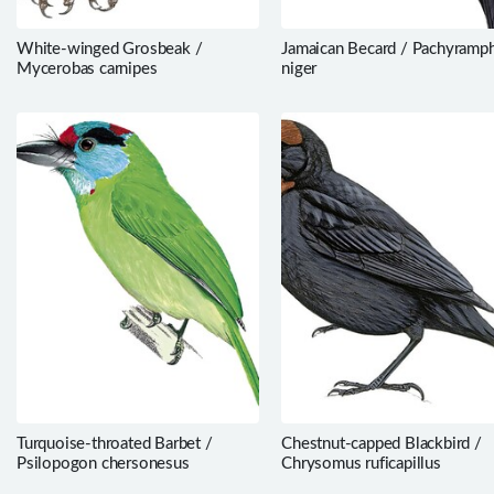
White-winged Grosbeak /
Jamaican Becard / Pachyramp
Mycerobas carnipes
niger
Turquoise-throated Barbet /
Chestnut-capped Blackbird /
Psilopogon chersonesus
Chrysomus ruficapillus