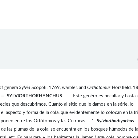
of genera
Sylvia
Scopoli, 1769, warbler, and
Orthotomus
Horsfield, 1
O. — SYLVIORTHORHYNCHUS.
... Este genéro es peculiar y hasta 
pecies que descubrimos. Cuanto al sitio que le damos en la série, lo
el aspecto y forma de la cola, que evidentemente lo colocan en la tr
 lo ponen entre los Ortótomos y las Currucas. 1.
Sylviorthorhynchus
a de las plumas de la cola, se encuentra en los bosques húmedos de l
ral, etc. Es muy rara, y los habitantes la llaman
Larguicola
, nombre q