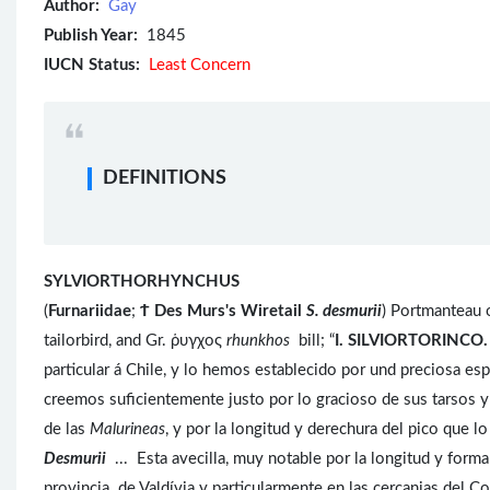
Author:
Gay
Publish Year:
1845
IUCN Status:
Least Concern
DEFINITIONS
SYLVIORTHORHYNCHUS
(
Furnariidae
;
Ϯ
Des Murs's Wiretail
S. desmurii
) Portmanteau 
tailorbird, and Gr. ῥυγχος
rhunkhos
bill; “
I. SILVIORTORINC
particular á Chile, y lo hemos establecido por und preciosa es
creemos suficientemente justo por lo gracioso de sus tarsos y 
de las
Malurineas
, y por la longitud y derechura del pico que
Desmurii
... Esta avecilla, muy notable por la longitud y form
provincia de Valdívia y particularmente en las cercanias del Cor