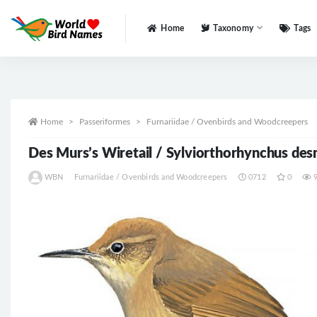
Home
Taxonomy
Tags
All
Home
Passeriformes
Furnariidae / Ovenbirds and Woodcreepers
Des Murs’s Wiretail / Sylviorthorhynchus des
WBN
Furnariidae / Ovenbirds and Woodcreepers
0712
0
9