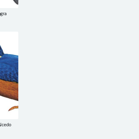
agra
Alcedo