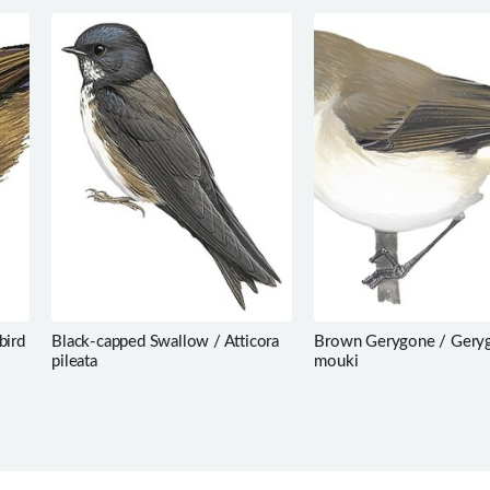
bird
Black-capped Swallow / Atticora
Brown Gerygone / Gery
pileata
mouki