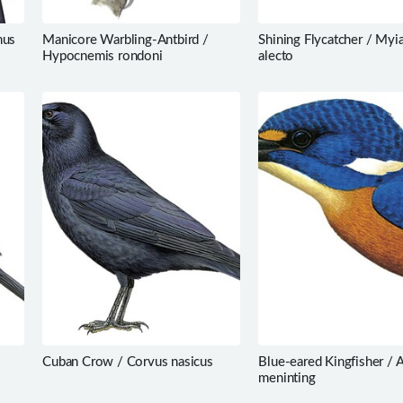
hus
Manicore Warbling-Antbird /
Shining Flycatcher / Myi
Hypocnemis rondoni
alecto
Cuban Crow / Corvus nasicus
Blue-eared Kingfisher / 
meninting