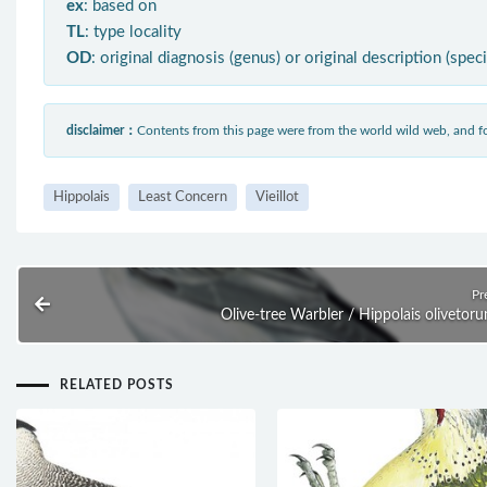
ex
: based on
TL
: type locality
OD
: original diagnosis (genus) or original description (spec
disclaimer：
Contents from this page were from the world wild web, and
Hippolais
Least Concern
Vieillot
Pr
Olive-tree Warbler / Hippolais olivetor
RELATED POSTS