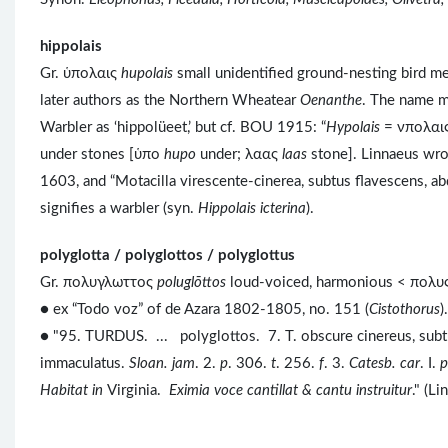
hippolais
Gr. ὑπολαις
hupolais
small unidentified ground-nesting bird me
later authors as the Northern Wheatear
Oenanthe
. The name m
Warbler as ‘hippolüeet,’ but cf. BOU 1915: “
Hypolais
= νπολαις 
under stones [ὑπο
hupo
under; λαας
laas
stone]. Linnaeus wr
1603, and “Motacilla virescente-cinerea, subtus flavescens, a
signifies a warbler (syn.
Hippolais icterina
).
polyglotta / polyglottos / polyglottus
Gr. πολυγλωττος
poluglōttos
loud-voiced, harmonious < πολυ
● ex “Todo voz” of de Azara 1802-1805, no. 151 (
Cistothorus
).
● "95. TURDUS. ... polyglottos. 7. T. obscure cinereus, subt
immaculatus.
Sloan. jam
. 2.
p
. 306.
t
. 256.
f
. 3.
Catesb. car
. I.
p
Habitat in
Virginia.
Eximia voce cantillat & cantu instruitur
." (L