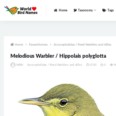
Home
Taxonomy
Tags
All
Home
Passeriformes
Acrocephalidae / Reed Warblers and Allies
Melodious Warbler / Hippolais polyglotta
WBN
Acrocephalidae / Reed Warblers and Allies
0720
0
9