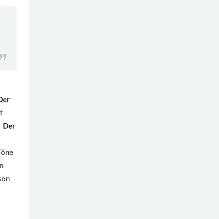
Der
t
.
Der
Töne
in
tson