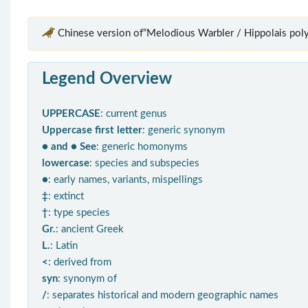
Chinese version of“Melodious Warbler / Hippolais poly
Legend Overview
UPPERCASE
: current genus
Uppercase first letter
: generic synonym
● and ● See
: generic homonyms
lowercase
: species and subspecies
●
: early names, variants, mispellings
‡
: extinct
†
: type species
Gr.
: ancient Greek
L.
: Latin
<
: derived from
syn
: synonym of
/
: separates historical and modern geographic names