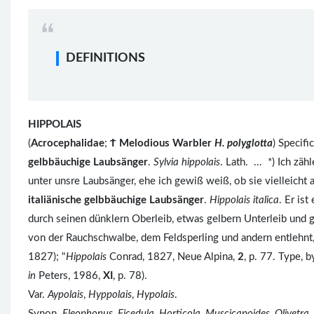
DEFINITIONS
HIPPOLAIS
(
Acrocephalidae
;
Ϯ
Melodious Warbler
H. polyglotta
) Specif
gelbbäuchige Laubsänger
.
Sylvia hippolais
. Lath. ... *) Ich zäh
unter unsre Laubsänger, ehe ich gewiß weiß, ob sie vielleicht 
italiänische gelbbäuchige Laubsänger
.
Hippolais italica
. Er is
durch seinen dünklern Oberleib, etwas gelbern Unterleib und 
von der Rauchschwalbe, dem Feldsperling und andern entlehnt,
1827); "
Hippolais
Conrad, 1827, Neue Alpina,
2
, p. 77. Type,
in
Peters, 1986,
XI
, p. 78).
Var.
Aypolais
,
Hyppolais
,
Hypolais
.
Synon.
Eleophonus, Ficedula, Horticola, Muscicapoides, Olivetra, 