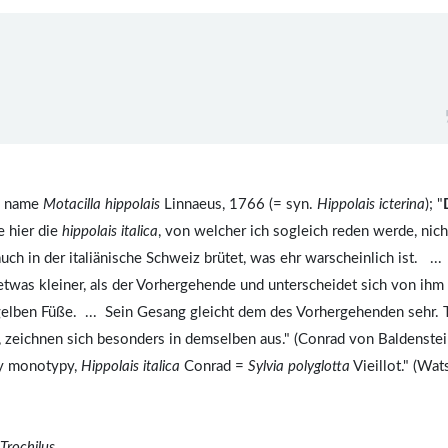
ic name
Motacilla hippolais
Linnaeus, 1766 (= syn.
Hippolais icterina
); "
le hier die
hippolais italica
, von welcher ich sogleich reden werde, nich
auch in der italiänische Schweiz brütet, was ehr warscheinlich ist. ..
t etwas kleiner, als der Vorhergehende und unterscheidet sich von ihm
gelben Füße. ... Sein Gesang gleicht dem des Vorhergehenden sehr. 
 zeichnen sich besonders in demselben aus." (Conrad von Baldenste
 by monotypy,
Hippolais italica
Conrad =
Sylvia polyglotta
Vieillot." (Wa
Trochilus
.