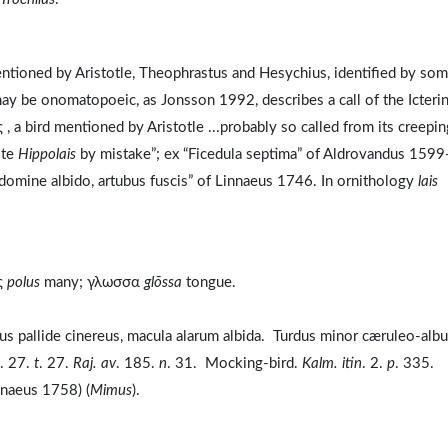
ntioned by Aristotle, Theophrastus and Hesychius, identified by so
ay be onomatopoeic, as Jonsson 1992, describes a call of the Icteri
, a bird mentioned by Aristotle ...probably so called from its creepin
ote
Hippolais
by mistake”; ex “Ficedula septima” of Aldrovandus 1599
bdomine albido, artubus fuscis” of Linnaeus 1746. In ornithology
lais
ς
polus
many; γλωσσα
glōssa
tongue.
us pallide cinereus, macula alarum albida. Turdus minor cæruleo-alb
. 27.
t
. 27.
Raj. av
. 185.
n
. 31. Mocking-bird.
Kalm. itin
. 2.
p
. 335.
innaeus 1758) (
Mimus
).