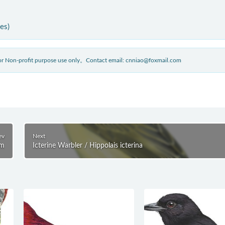
ies)
 for Non-profit purpose use only。Contact email: cnniao@foxmail.com
ev
Next
um
Icterine Warbler / Hippolais icterina