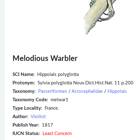
Melodious Warbler
SCI Name:
Hippolais polyglotta
Protonym:
Sylvia polyglotta Nouv.Dict.Hist.Nat. 11 p.200
Taxonomy:
Passeriformes
/
Acrocephalidae
/
Hippolais
Taxonomy Code:
melwar1
Type Locality:
France.
Author:
Vieillot
Publish Year:
1817
IUCN Status:
Least Concern