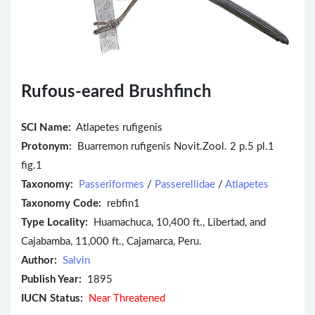
Rufous-eared Brushfinch
SCI Name:
Atlapetes rufigenis
Protonym:
Buarremon rufigenis Novit.Zool. 2 p.5 pl.1
fig.1
Taxonomy:
Passeriformes
/
Passerellidae
/
Atlapetes
Taxonomy Code:
rebfin1
Type Locality:
Huamachuca, 10,400 ft., Libertad, and
Cajabamba, 11,000 ft., Cajamarca, Peru.
Author:
Salvin
Publish Year:
1895
IUCN Status:
Near Threatened