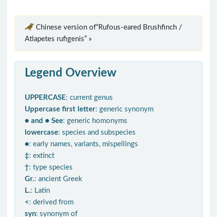
Chinese version of“Rufous-eared Brushfinch /
Atlapetes rufigenis” »
Legend Overview
UPPERCASE
: current genus
Uppercase first letter
: generic synonym
● and ● See
: generic homonyms
lowercase
: species and subspecies
●
: early names, variants, mispellings
‡
: extinct
†
: type species
Gr.
: ancient Greek
L.
: Latin
<
: derived from
syn
: synonym of