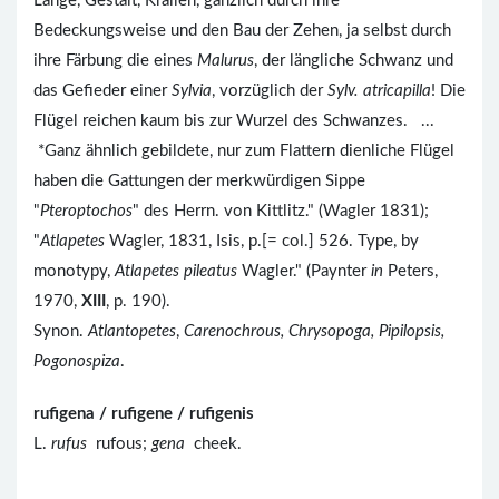
Länge, Gestalt, Krallen, gänzlich durch ihre
Bedeckungsweise und den Bau der Zehen, ja selbst durch
ihre Färbung die eines
Malurus
, der längliche Schwanz und
das Gefieder einer
Sylvia
, vorzüglich der
Sylv. atricapilla
! Die
Flügel reichen kaum bis zur Wurzel des Schwanzes. ...
*Ganz ähnlich gebildete, nur zum Flattern dienliche Flügel
haben die Gattungen der merkwürdigen Sippe
"
Pteroptochos
" des Herrn. von Kittlitz." (Wagler 1831);
"
Atlapetes
Wagler, 1831, Isis, p.[= col.] 526. Type, by
monotypy,
Atlapetes pileatus
Wagler." (Paynter
in
Peters,
1970,
XIII
, p. 190).
Synon.
Atlantopetes
,
Carenochrous, Chrysopoga, Pipilopsis,
Pogonospiza
.
rufigena / rufigene / rufigenis
L.
rufus
rufous;
gena
cheek.