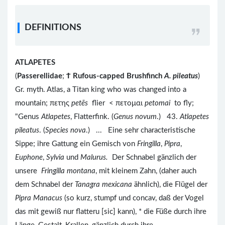
DEFINITIONS
ATLAPETES
(
Passerellidae
;
Ϯ
Rufous-capped Brushfinch
A. pileatus
)
Gr. myth. Atlas, a Titan king who was changed into a
mountain; πετης
petēs
flier < πετομαι
petomai
to fly;
"Genus
Atlapetes
, Flatterfink. (
Genus novum
.) 43.
Atlapetes
pileatus
. (
Species nova
.) ... Eine sehr characteristische
Sippe; ihre Gattung ein Gemisch von
Fringilla
,
Pipra
,
Euphone
,
Sylvia
und
Malurus.
Der Schnabel gänzlich der
unsere
Fringilla montana
, mit kleinem Zahn, (daher auch
dem Schnabel der
Tanagra mexicana
ähnlich), die Flügel der
Pipra Manacus
(so kurz, stumpf und concav, daß der Vogel
das mit gewiß nur flatteru [sic] kann), * die Füße durch ihre