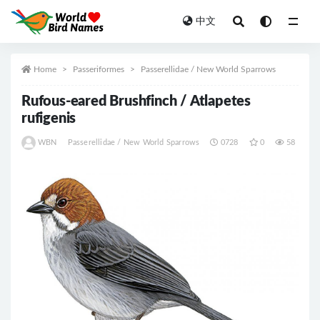
中文
All
Home
Passeriformes
Passerellidae / New World Sparrows
Rufous-eared Brushfinch / Atlapetes
rufigenis
WBN
Passerellidae / New World Sparrows
0728
0
58