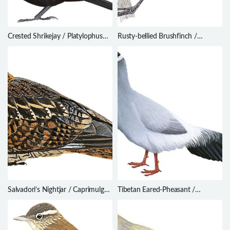
Crested Shrikejay / Platylophus
Rusty-bellied Brushfinch /
galericulatus
Atlapetes nationi
Salvadori’s Nightjar / Caprimulgus
Tibetan Eared-Pheasant /
pulchellus
Crossoptilon harmani