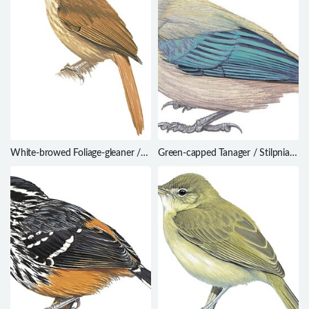
White-browed Foliage-gleaner /
Green-capped Tanager / Stilpnia
Anabacerthia amaurotis
meyerdeschauenseei