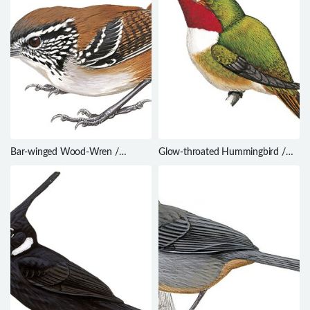
Bar-winged Wood-Wren /
Glow-throated Hummingbird /
Henicorhina leucoptera
Selasphorus ardens