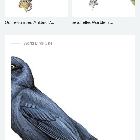
Ochre-rumped Antbird /
Seychelles Warbler /
Drymophila ochropyga
Acrocephalus sechellensis
World Birds One