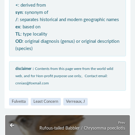
<
: derived from
syn
: synonym of
/
: separates historical and modern geographic names
ex
: based on
TL
: type locality
OD
: original diagnosis (genus) or original description
(species)
disclaimer：
Contents from this page were from the world wild
web, and for Non-profit purpose use only。Contact email:
cnniao@foxmail.com
Fulvetta
Least Concern
Verreaux, J
Prev
Rufous-tailed Babbler / Chrysomma poecilotis