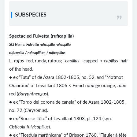
SUBSPECIES
Spectacled Fulvetta (ruficapilla)
SCI Name: Fulvetta ruficapilla ruficapilla
ruficapilla / ruficapillum / ruficapillus
L.
rufus
red, ruddy, rufous; -
capillus
-capped <
capillus
hair
of the head.
● ex “Tutu” of de Azara 1802-1805, no. 52, and “Motmot
Oranroux” of Levaillant 1806 < French
orange
orange;
roux
red (
Baryphthengus
).
● ex “Tordo del corona de canela” of de Azara 1802-1805,
no. 72 (
Chrysomus
).
● ex “Rousse-Tête” of Levaillant 1803, pl. 124 (syn.
Cisticola fulvicapillus
).
● ex “Ficedula martinicana” of Brisson 1760, “Figuier à tête