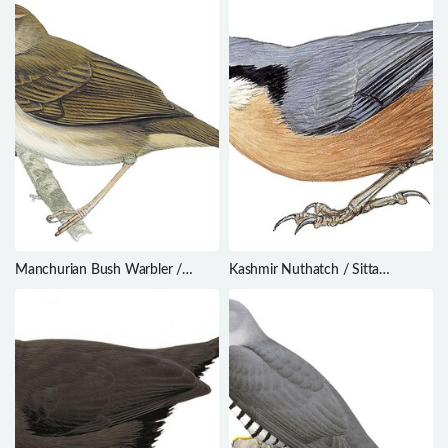
Manchurian Bush Warbler /
Kashmir Nuthatch / Sitta
Horornis canturians
cashmirensis