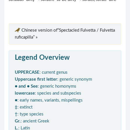
Chinese version of“Spectacled Fulvetta / Fulvetta
ruficapilla” »
Legend Overview
UPPERCASE
: current genus
Uppercase first letter
: generic synonym
● and ● See
: generic homonyms
lowercase
: species and subspecies
●
: early names, variants, mispellings
‡
: extinct
†
: type species
Gr.
: ancient Greek
L.
: Latin