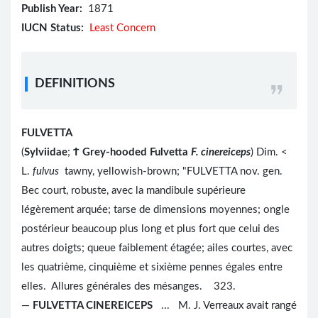
Publish Year:
1871
IUCN Status:
Least Concern
DEFINITIONS
FULVETTA
(
Sylviidae
;
Ϯ
Grey-hooded Fulvetta
F. cinereiceps
) Dim. <
L.
fulvus
tawny, yellowish-brown; "FULVETTA nov. gen.
Bec court, robuste, avec la mandibule supérieure
légèrement arquée; tarse de dimensions moyennes; ongle
postérieur beaucoup plus long et plus fort que celui des
autres doigts; queue faiblement étagée; ailes courtes, avec
les quatrième, cinquième et sixième pennes égales entre
elles. Allures générales des mésanges. 323.
—
FULVETTA CINEREICEPS
... M. J. Verreaux avait rangé