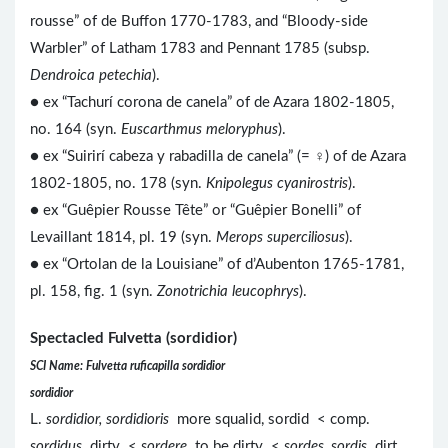
rousse” of de Buffon 1770-1783, and “Bloody-side
Warbler” of Latham 1783 and Pennant 1785 (subsp.
Dendroica petechia
).
● ex “Tachurí corona de canela” of de Azara 1802-1805,
no. 164 (syn.
Euscarthmus meloryphus
).
● ex “Suirirí cabeza y rabadilla de canela” (= ♀) of de Azara
1802-1805, no. 178 (syn.
Knipolegus cyanirostris
).
● ex “Guêpier Rousse Tête” or “Guêpier Bonelli” of
Levaillant 1814, pl. 19 (syn.
Merops superciliosus
).
● ex “Ortolan de la Louisiane” of d’Aubenton 1765-1781,
pl. 158, fig. 1 (syn.
Zonotrichia leucophrys
).
Spectacled Fulvetta (sordidior)
SCI Name: Fulvetta ruficapilla sordidior
sordidior
L.
sordidior, sordidioris
more squalid, sordid < comp.
sordidus
dirty <
sordere
to be dirty <
sordes
,
sordis
dirt.