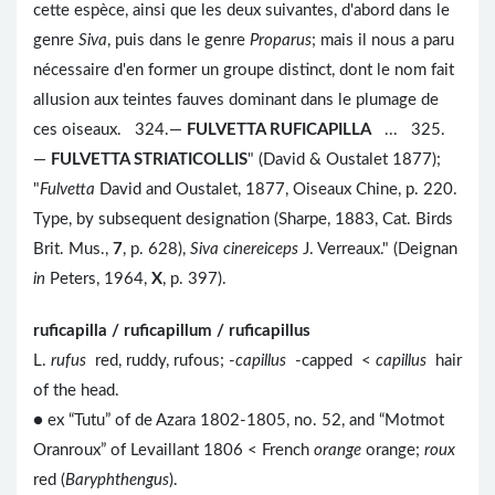
cette espèce, ainsi que les deux suivantes, d'abord dans le
genre
Siva
, puis dans le genre
Proparus
; mais il nous a paru
nécessaire d'en former un groupe distinct, dont le nom fait
allusion aux teintes fauves dominant dans le plumage de
ces oiseaux. 324.—
FULVETTA RUFICAPILLA
... 325.
—
FULVETTA STRIATICOLLIS
" (David & Oustalet 1877);
"
Fulvetta
David and Oustalet, 1877, Oiseaux Chine, p. 220.
Type, by subsequent designation (Sharpe, 1883, Cat. Birds
Brit. Mus.,
7
, p. 628),
Siva cinereiceps
J. Verreaux." (Deignan
in
Peters, 1964,
X
, p. 397).
ruficapilla / ruficapillum / ruficapillus
L.
rufus
red, ruddy, rufous; -
capillus
-capped <
capillus
hair
of the head.
● ex “Tutu” of de Azara 1802-1805, no. 52, and “Motmot
Oranroux” of Levaillant 1806 < French
orange
orange;
roux
red (
Baryphthengus
).