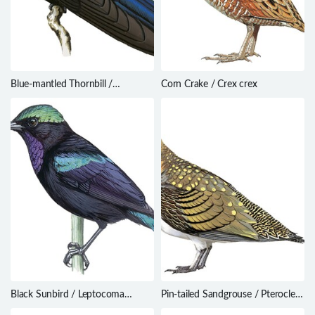
Blue-mantled Thornbill /
Corn Crake / Crex crex
Chalcostigma stanleyi
Black Sunbird / Leptocoma
Pin-tailed Sandgrouse / Pterocles
aspasia
alchata