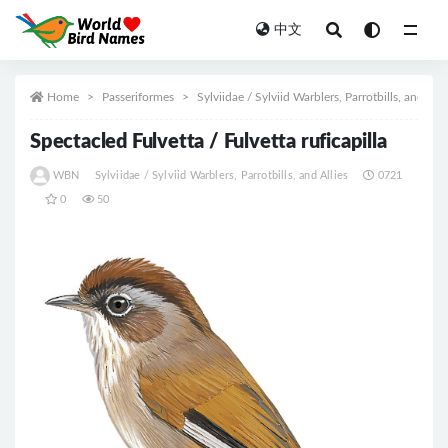
中文
All
Home
Passeriformes
Sylviidae / Sylviid Warblers, Parrotbills, and Alli
Spectacled Fulvetta / Fulvetta ruficapilla
WBN
Sylviidae / Sylviid Warblers, Parrotbills, and Allies
0721
0
50