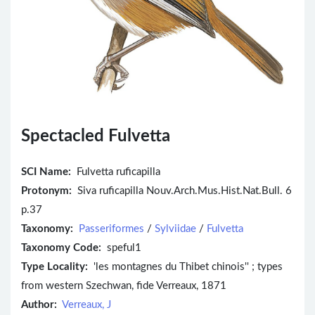
Spectacled Fulvetta
SCI Name:
Fulvetta ruficapilla
Protonym:
Siva ruficapilla Nouv.Arch.Mus.Hist.Nat.Bull. 6
p.37
Taxonomy:
Passeriformes
/
Sylviidae
/
Fulvetta
Taxonomy Code:
speful1
Type Locality:
'les montagnes du Thibet chinois'' ; types
from western Szechwan, fide Verreaux, 1871
Author:
Verreaux, J