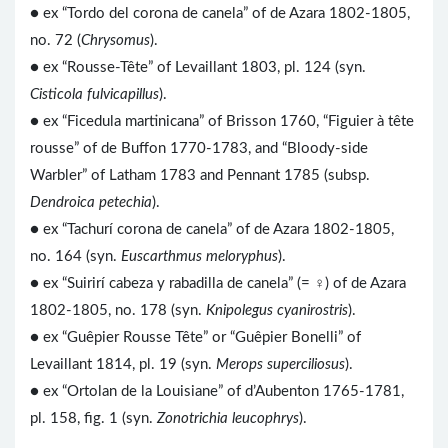
● ex “Tordo del corona de canela” of de Azara 1802-1805,
no. 72 (
Chrysomus
).
● ex “Rousse-Tête” of Levaillant 1803, pl. 124 (syn.
Cisticola fulvicapillus
).
● ex “Ficedula martinicana” of Brisson 1760, “Figuier à tête
rousse” of de Buffon 1770-1783, and “Bloody-side
Warbler” of Latham 1783 and Pennant 1785 (subsp.
Dendroica petechia
).
● ex “Tachurí corona de canela” of de Azara 1802-1805,
no. 164 (syn.
Euscarthmus meloryphus
).
● ex “Suirirí cabeza y rabadilla de canela” (= ♀) of de Azara
1802-1805, no. 178 (syn.
Knipolegus cyanirostris
).
● ex “Guêpier Rousse Tête” or “Guêpier Bonelli” of
Levaillant 1814, pl. 19 (syn.
Merops superciliosus
).
● ex “Ortolan de la Louisiane” of d’Aubenton 1765-1781,
pl. 158, fig. 1 (syn.
Zonotrichia leucophrys
).