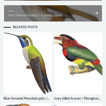
Next
Indochinese Fulvetta / Fulvetta danisi
RELATED POSTS
Blue-throated Mountain-gem /
Ivory-billed Aracari / Pteroglossus
Lampornis clemenciae
azara