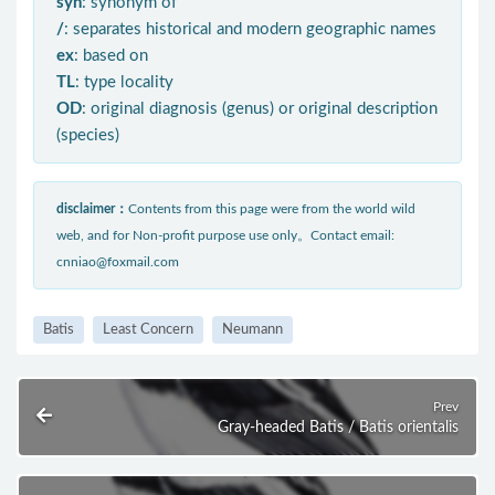
syn
: synonym of
/
: separates historical and modern geographic names
ex
: based on
TL
: type locality
OD
: original diagnosis (genus) or original description
(species)
disclaimer：
Contents from this page were from the world wild
web, and for Non-profit purpose use only。Contact email:
cnniao@foxmail.com
Batis
Least Concern
Neumann
Prev
Gray-headed Batis / Batis orientalis