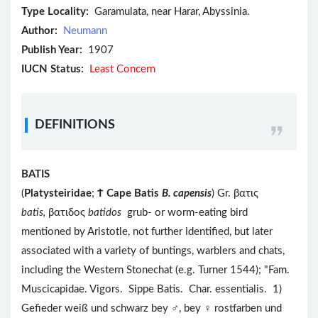
Type Locality:
Garamulata, near Harar, Abyssinia.
Author:
Neumann
Publish Year:
1907
IUCN Status:
Least Concern
DEFINITIONS
BATIS
(
Platysteiridae
;
Ϯ
Cape Batis
B. capensis
) Gr. βατις
batis,
βατιδος
batidos
grub- or worm-eating bird
mentioned by Aristotle, not further identified, but later
associated with a variety of buntings, warblers and chats,
including the Western Stonechat (e.g. Turner 1544); "Fam.
Muscicapidae. Vigors. Sippe Batis. Char. essentialis. 1)
Gefieder weiß und schwarz bey ♂, bey ♀ rostfarben und