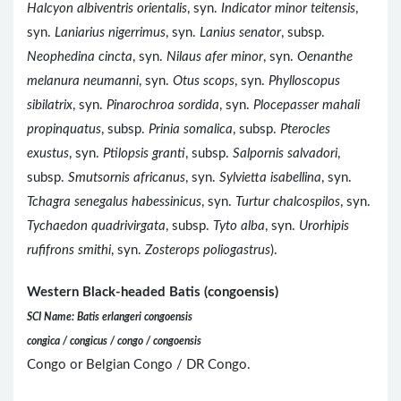
Halcyon albiventris orientalis
, syn.
Indicator minor teitensis
,
syn.
Laniarius nigerrimus
, syn.
Lanius senator
, subsp.
Neophedina cincta
, syn.
Nilaus afer minor
, syn.
Oenanthe
melanura neumanni
, syn.
Otus scops
, syn.
Phylloscopus
sibilatrix
, syn.
Pinarochroa sordida
, syn.
Plocepasser mahali
propinquatus
, subsp.
Prinia somalica
, subsp.
Pterocles
exustus
, syn.
Ptilopsis granti
, subsp.
Salpornis salvadori
,
subsp.
Smutsornis africanus
, syn.
Sylvietta isabellina
, syn.
Tchagra senegalus habessinicus
, syn.
Turtur chalcospilos
, syn.
Tychaedon quadrivirgata
, subsp.
Tyto alba
, syn.
Urorhipis
rufifrons smithi
, syn.
Zosterops poliogastrus
).
Western Black-headed Batis (congoensis)
SCI Name: Batis erlangeri congoensis
congica / congicus / congo / congoensis
Congo or Belgian Congo / DR Congo.