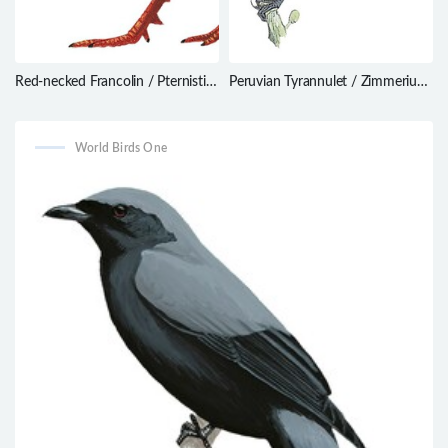
Red-necked Francolin / Pternistis
Peruvian Tyrannulet / Zimmerius
afer
viridiflavus
World Birds One