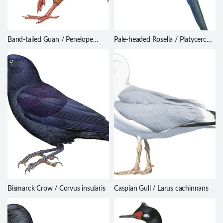
Band-tailed Guan / Penelope
Pale-headed Rosella / Platycercus
argyrotis
adscitus
Bismarck Crow / Corvus insularis
Caspian Gull / Larus cachinnans