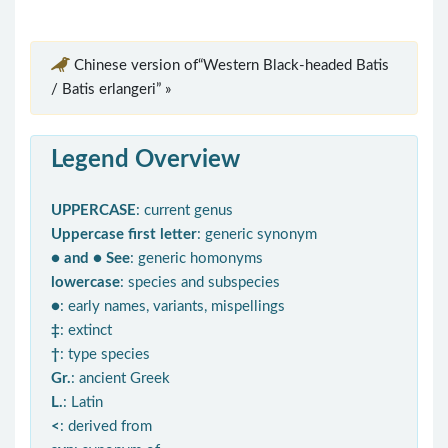
Chinese version of“Western Black-headed Batis
/ Batis erlangeri” »
Legend Overview
UPPERCASE
: current genus
Uppercase first letter
: generic synonym
● and ● See
: generic homonyms
lowercase
: species and subspecies
●
: early names, variants, mispellings
‡
: extinct
†
: type species
Gr.
: ancient Greek
L.
: Latin
<
: derived from