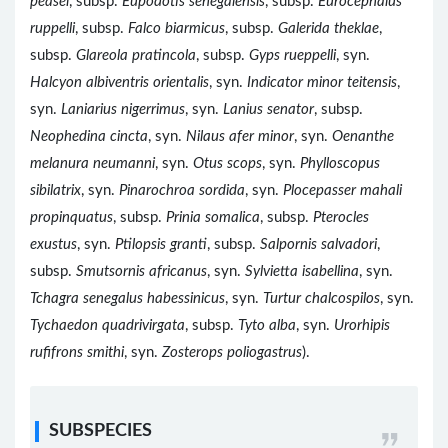
peasei
, subsp.
Eupodotis senegalensis
, subsp.
Eurocephalus
ruppelli
, subsp.
Falco biarmicus
, subsp.
Galerida theklae
,
subsp.
Glareola pratincola
, subsp.
Gyps rueppelli
, syn.
Halcyon albiventris orientalis
, syn.
Indicator minor teitensis
,
syn.
Laniarius nigerrimus
, syn.
Lanius senator
, subsp.
Neophedina cincta
, syn.
Nilaus afer minor
, syn.
Oenanthe
melanura neumanni
, syn.
Otus scops
, syn.
Phylloscopus
sibilatrix
, syn.
Pinarochroa sordida
, syn.
Plocepasser mahali
propinquatus
, subsp.
Prinia somalica
, subsp.
Pterocles
exustus
, syn.
Ptilopsis granti
, subsp.
Salpornis salvadori
,
subsp.
Smutsornis africanus
, syn.
Sylvietta isabellina
, syn.
Tchagra senegalus habessinicus
, syn.
Turtur chalcospilos
, syn.
Tychaedon quadrivirgata
, subsp.
Tyto alba
, syn.
Urorhipis
rufifrons smithi
, syn.
Zosterops poliogastrus
).
SUBSPECIES