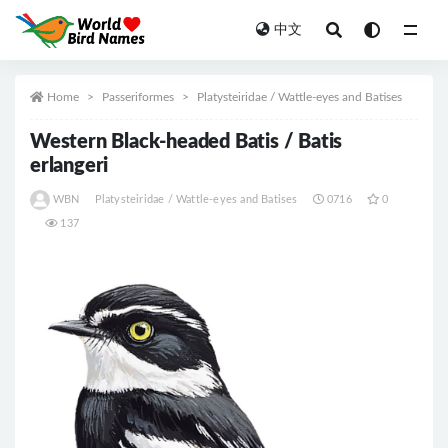
中文
All
Home
Passeriformes
Platysteiridae / Wattle-eyes and Batises
Western Black-headed Batis / Batis
erlangeri
WBN
Platysteiridae / Wattle-eyes and Batises
0716
0
137