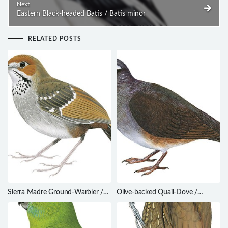
Next
Eastern Black-headed Batis / Batis minor
RELATED POSTS
Sierra Madre Ground-Warbler /
Olive-backed Quail-Dove /
Robsonius thompsoni
Leptotrygon veraguensis