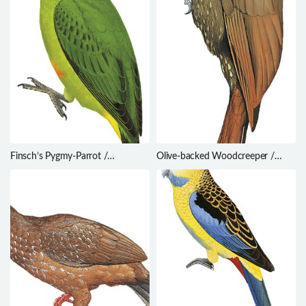
Finsch’s Pygmy-Parrot /
Olive-backed Woodcreeper /
Micropsitta finschii
Xiphorhynchus triangularis