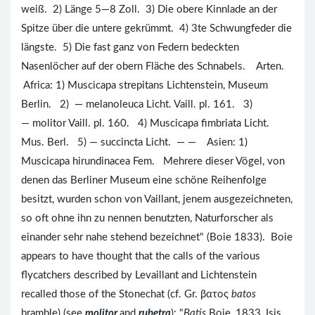
weiß. 2) Länge 5—8 Zoll. 3) Die obere Kinnlade an der
Spitze über die untere gekrümmt. 4) 3te Schwungfeder die
längste. 5) Die fast ganz von Federn bedeckten
Nasenlöcher auf der obern Fläche des Schnabels. Arten.
Africa: 1) Muscicapa strepitans Lichtenstein, Museum
Berlin. 2) — melanoleuca Licht. Vaill. pl. 161. 3)
— molitor Vaill. pl. 160. 4) Muscicapa fimbriata Licht.
Mus. Berl. 5) — succincta Licht. — — Asien: 1)
Muscicapa hirundinacea Fem. Mehrere dieser Vögel, von
denen das Berliner Museum eine schöne Reihenfolge
besitzt, wurden schon von Vaillant, jenem ausgezeichneten,
so oft ohne ihn zu nennen benutzten, Naturforscher als
einander sehr nahe stehend bezeichnet" (Boie 1833). Boie
appears to have thought that the calls of the various
flycatchers described by Levaillant and Lichtenstein
recalled those of the Stonechat (cf. Gr. βατος
batos
bramble) (see
molitor
and
rubetra
); "
Batis
Boie, 1833, Isis