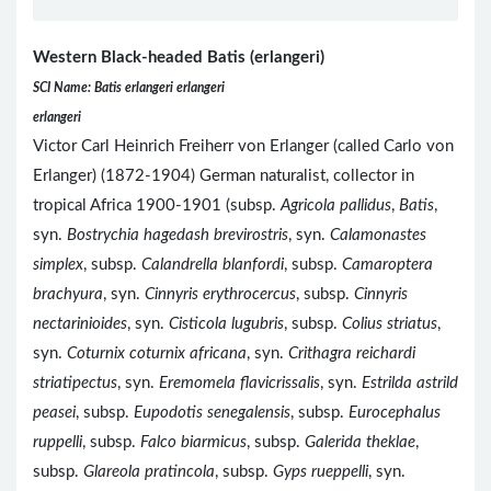
Western Black-headed Batis (erlangeri)
SCI Name: Batis erlangeri erlangeri
erlangeri
Victor Carl Heinrich Freiherr von Erlanger (called Carlo von
Erlanger) (1872-1904) German naturalist, collector in
tropical Africa 1900-1901 (subsp.
Agricola pallidus
,
Batis
,
syn.
Bostrychia hagedash brevirostris
, syn.
Calamonastes
simplex
, subsp.
Calandrella blanfordi
, subsp.
Camaroptera
brachyura
, syn.
Cinnyris erythrocercus
, subsp.
Cinnyris
nectarinioides
, syn.
Cisticola lugubris
, subsp.
Colius striatus
,
syn.
Coturnix coturnix africana
, syn.
Crithagra reichardi
striatipectus
, syn.
Eremomela flavicrissalis
, syn.
Estrilda astrild
peasei
, subsp.
Eupodotis senegalensis
, subsp.
Eurocephalus
ruppelli
, subsp.
Falco biarmicus
, subsp.
Galerida theklae
,
subsp.
Glareola pratincola
, subsp.
Gyps rueppelli
, syn.