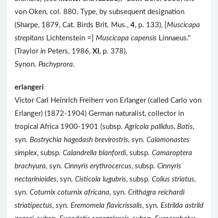
von Oken, col. 880. Type, by subsequent designation
(Sharpe, 1879, Cat. Birds Brit. Mus.,
4
, p. 133), [
Muscicapa
strepitans
Lichtenstein =]
Muscicapa capensis
Linnaeus."
(Traylor
in
Peters, 1986,
XI
, p. 378).
Synon.
Pachyprora
.
erlangeri
Victor Carl Heinrich Freiherr von Erlanger (called Carlo von
Erlanger) (1872-1904) German naturalist, collector in
tropical Africa 1900-1901 (subsp.
Agricola pallidus
,
Batis
,
syn.
Bostrychia hagedash brevirostris
, syn.
Calamonastes
simplex
, subsp.
Calandrella blanfordi
, subsp.
Camaroptera
brachyura
, syn.
Cinnyris erythrocercus
, subsp.
Cinnyris
nectarinioides
, syn.
Cisticola lugubris
, subsp.
Colius striatus
,
syn.
Coturnix coturnix africana
, syn.
Crithagra reichardi
striatipectus
, syn.
Eremomela flavicrissalis
, syn.
Estrilda astrild