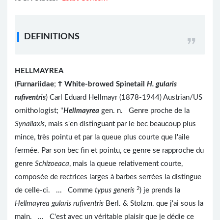
DEFINITIONS
HELLMAYREA
(
Furnariidae
;
Ϯ
White-browed Spinetail
H. gularis
rufiventris
) Carl Eduard Hellmayr (1878-1944) Austrian/US
ornithologist; "
Hellmayrea
gen. n. Genre proche de la
Synallaxis
, mais s'en distinguant par le bec beaucoup plus
mince, très pointu et par la queue plus courte que l'aile
fermée. Par son bec fin et pointu, ce genre se rapproche du
genre
Schizoeaca
, mais la queue relativement courte,
composée de rectrices larges à barbes serrées la distingue
2
de celle-ci. ... Comme
typus generis
) je prends la
Hellmayrea gularis rufiventris
Berl. & Stolzm. que j'ai sous la
main. ... C'est avec un véritable plaisir que je dédie ce