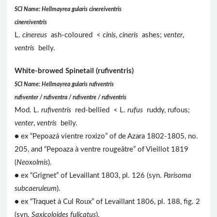
SCI Name: Hellmayrea gularis cinereiventris
cinereiventris
L.
cinereus
ash-coloured <
cinis
,
cineris
ashes;
venter
,
ventris
belly.
White-browed Spinetail (rufiventris)
SCI Name: Hellmayrea gularis rufiventris
rufiventer / rufiventra / rufiventre / rufiventris
Mod. L.
rufiventris
red-bellied < L.
rufus
ruddy, rufous;
venter
,
ventris
belly.
● ex “Pepoazá vientre roxizo” of de Azara 1802-1805, no.
205, and “Pepoaza à ventre rougeâtre” of Vieillot 1819
(
Neoxolmis
).
● ex “Grignet” of Levaillant 1803, pl. 126 (syn.
Parisoma
subcaeruleum
).
● ex “Traquet à Cul Roux” of Levaillant 1806, pl. 188, fig. 2
(syn.
Saxicoloides fulicatus
).