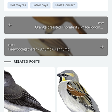
Hellmayrea
Lafresnaye
Least Concern
Prev
Orange-breasted Thornbird / Phacellodomus
ferrugineigula
Next
Firewood-gatherer / Anumbius annumbi
RELATED POSTS