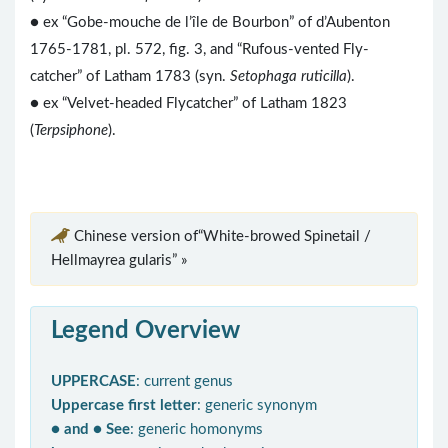
● ex “Gobe-mouche de l’île de Bourbon” of d’Aubenton
1765-1781, pl. 572, fig. 3, and “Rufous-vented Fly-
catcher” of Latham 1783 (syn.
Setophaga ruticilla
).
● ex “Velvet-headed Flycatcher” of Latham 1823
(
Terpsiphone
).
Chinese version of“White-browed Spinetail /
Hellmayrea gularis” »
Legend Overview
UPPERCASE
: current genus
Uppercase first letter
: generic synonym
● and ● See
: generic homonyms