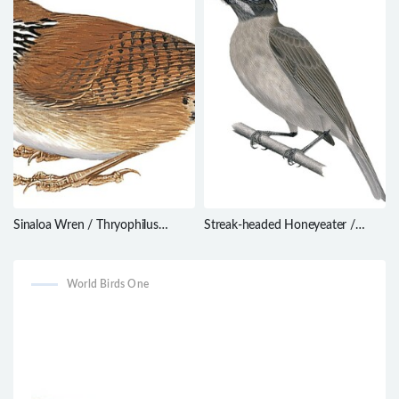
Sinaloa Wren / Thryophilus
Streak-headed Honeyeater /
sinaloa
Pycnopygius stictocephalus
World Birds One