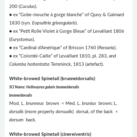
200 (
Cuculus
).
● ex “Gobe-mouche à gorge blanche” of Quoy & Gaimard
1830 (syn.
Eopsaltria griseogularis
).
●
ex “Petit Rolle Violet à Gorge Bleue” of Levaillant 1806
(
Eurystomus
).
● ex “Cardinal d’Amérique” of Brisson 1760 (
Paroaria
).
● ex “Colombi-Caille” of Levaillant 1810, pl. 283, and
Columba hottentotta
Temminck, 1813 (artefact).
White-browed Spinetail (brunneidorsalis)
SCI Name: Hellmayrea gularis brunneidorsalis
brunneidorsalis
Mod. L.
brunneus
brown < Med. L.
brunius
brown; L.
dorsalis
(more properly
dorsualis
) dorsal, of the back <
dorsum
back.
White-browed Spinetail (cinereiventris)