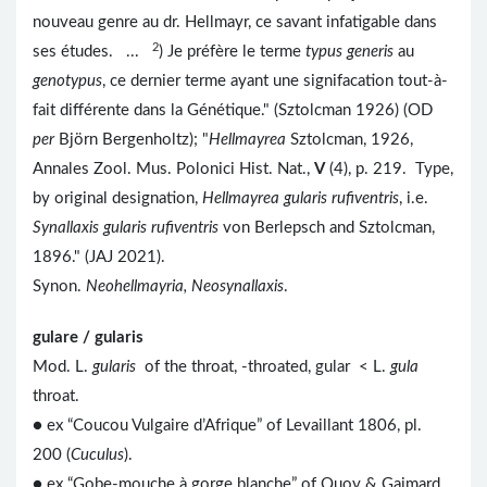
nouveau genre au dr. Hellmayr, ce savant infatigable dans
2
ses études. ...
) Je préfère le terme
typus generis
au
genotypus
, ce dernier terme ayant une signifacation tout-à-
fait différente dans la Génétique." (Sztolcman 1926) (OD
per
Björn Bergenholtz); "
Hellmayrea
Sztolcman, 1926,
Annales Zool. Mus. Polonici Hist. Nat.,
V
(4), p. 219. Type,
by original designation,
Hellmayrea gularis rufiventris
, i.e.
Synallaxis gularis rufiventris
von Berlepsch and Sztolcman,
1896." (JAJ 2021).
Synon.
Neohellmayria, Neosynallaxis
.
gulare / gularis
Mod. L.
gularis
of the throat, -throated, gular < L.
gula
throat.
● ex “Coucou Vulgaire d’Afrique” of Levaillant 1806, pl.
200 (
Cuculus
).
● ex “Gobe-mouche à gorge blanche” of Quoy & Gaimard