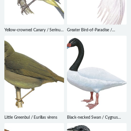
Yellow-crowned Canary / Serinus
Greater Bird-of-Paradise /
flavivertex
Paradisaea apoda
Little Greenbul / Eurillas virens
Black-necked Swan / Cygnus
melancoryphus