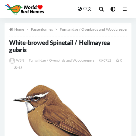
中文
All
Home
Passeriformes
Furnariidae / Ovenbirds and Woodcreepers
White-browed Spinetail / Hellmayrea
gularis
WBN
Furnariidae / Ovenbirds and Woodcreepers
0712
0
43