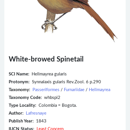
White-browed Spinetail
SCI Name:
Hellmayrea gularis
Protonym:
Synnalaxis gularis Rev.Zool. 6 p.290
Taxonomy:
Passeriformes
/
Furnariidae
/
Hellmayrea
Taxonomy Code:
whbspi2
Type Locality:
Colombia = Bogota.
Author:
Lafresnaye
Publish Year:
1843
IUCN Status:
Least Concern