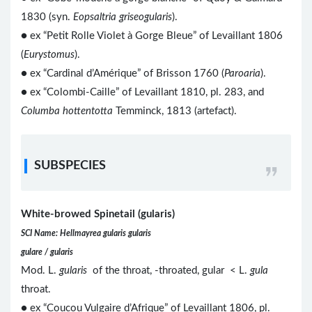
1830 (syn.
Eopsaltria griseogularis
).
●
ex “Petit Rolle Violet à Gorge Bleue” of Levaillant 1806
(
Eurystomus
).
● ex “Cardinal d’Amérique” of Brisson 1760 (
Paroaria
).
● ex “Colombi-Caille” of Levaillant 1810, pl. 283, and
Columba hottentotta
Temminck, 1813 (artefact).
SUBSPECIES
White-browed Spinetail (gularis)
SCI Name: Hellmayrea gularis gularis
gulare / gularis
Mod. L.
gularis
of the throat, -throated, gular < L.
gula
throat.
● ex “Coucou Vulgaire d’Afrique” of Levaillant 1806, pl.