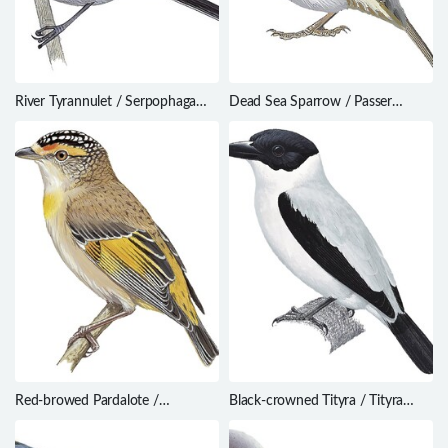
River Tyrannulet / Serpophaga
Dead Sea Sparrow / Passer
hypoleuca
moabiticus
Red-browed Pardalote /
Black-crowned Tityra / Tityra
Pardalotus rubricatus
inquisitor