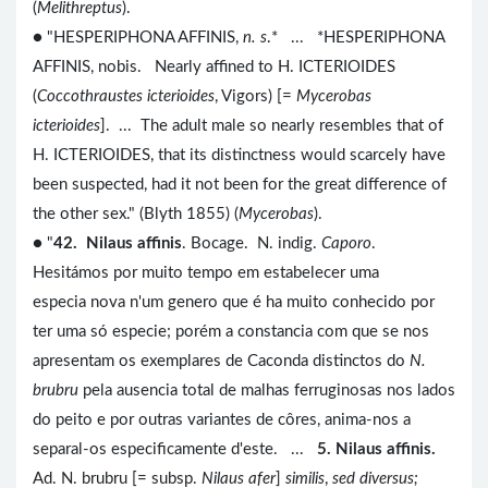
(
Melithreptus
).
● "HESPERIPHONA AFFINIS,
n. s
.* ... *HESPERIPHONA
AFFINIS, nobis. Nearly affined to H. ICTERIOIDES
(
Coccothraustes icterioides
, Vigors) [=
Mycerobas
icterioides
]. ... The adult male so nearly resembles that of
H. ICTERIOIDES, that its distinctness would scarcely have
been suspected, had it not been for the great difference of
the other sex." (Blyth 1855) (
Mycerobas
).
● "
42. Nilaus affinis
. Bocage. N. indig.
Caporo
.
Hesitámos por muito tempo em estabelecer uma
especia nova n'um genero que é ha muito conhecido por
ter uma só especie; porém a constancia com que se nos
apresentam os exemplares de Caconda distinctos do
N.
brubru
pela ausencia total de malhas ferruginosas nos lados
do peito e por outras variantes de côres, anima-nos a
separal-os especificamente d'este. ...
5. Nilaus affinis.
Ad. N. brubru [= subsp.
Nilaus afer
]
similis
,
sed diversus;