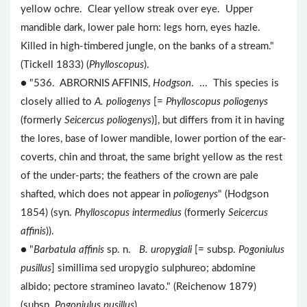
yellow ochre. Clear yellow streak over eye. Upper
mandible dark, lower pale horn: legs horn, eyes hazle.
Killed in high-timbered jungle, on the banks of a stream."
(Tickell 1833) (
Phylloscopus
).
● "536. ABRORNIS AFFINIS,
Hodgson
. ... This species is
closely allied to
A. poliogenys
[=
Phylloscopus poliogenys
(formerly
Seicercus poliogenys
)], but differs from it in having
the lores, base of lower mandible, lower portion of the ear-
coverts, chin and throat, the same bright yellow as the rest
of the under-parts; the feathers of the crown are pale
shafted, which does not appear in
poliogenys
" (Hodgson
1854) (syn.
Phylloscopus intermedius
(formerly
Seicercus
affinis
)).
● "
Barbatula affinis
sp. n.
B. uropygiali
[= subsp.
Pogoniulus
pusillus
] simillima sed uropygio sulphureo; abdomine
albido; pectore stramineo lavato." (Reichenow 1879)
(subsp.
Pogoniulus pusillus
).