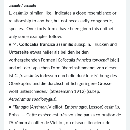
assimile / assimilis
L.
assimilis
similar, like. Indicates a close resemblance or
relationship to another, but not necessarily congeneric,
species. Over forty forms have been given this epithet;
only some examples follow.
● "4.
Collocalia francica assimilis
subsp. n. Rücken und
Unterseite etwas heller als bei den beiden
vorhergehenden Formen [
Collocalia francica towsendi
[sic]]
und mit der typischen Form übereinstimmend; von dieser
ist
C. fr. assimilis
indessen durch die dunklere Färbung des
Oberkopfes und die durchschnittlich geringere Grösse
wohl unterschieden." (Stresemann 1912) (subsp.
Aerodramus spodiopygius
).
● "
Tanagra
(
Arrémon
, Vieillot;
Embernagra
, Lesson)
assimilis
,
Boiss. — Cette espèce est très-voisine par sa coloration de
l'Arrémon à collier de Vieillot, ou oiseau silencieux de