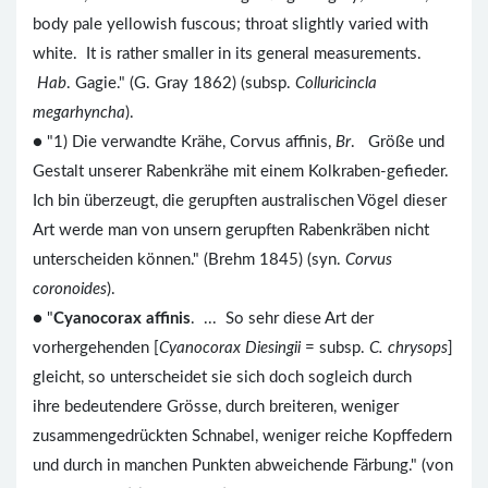
body pale yellowish fuscous; throat slightly varied with
white. It is rather smaller in its general measurements.
Hab
. Gagie." (G. Gray 1862) (subsp.
Colluricincla
megarhyncha
).
● "1) Die verwandte Krähe, Corvus affinis,
Br
. Größe und
Gestalt unserer Rabenkrähe mit einem Kolkraben-gefieder.
Ich bin überzeugt, die gerupften australischen Vögel dieser
Art werde man von unsern gerupften Rabenkräben nicht
unterscheiden können." (Brehm 1845) (syn.
Corvus
coronoides
).
● "
Cyanocorax affinis
. ... So sehr diese Art der
vorhergehenden [
Cyanocorax Diesingii
= subsp.
C. chrysops
]
gleicht, so unterscheidet sie sich doch sogleich durch
ihre bedeutendere Grösse, durch breiteren, weniger
zusammengedrückten Schnabel, weniger reiche Kopffedern
und durch in manchen Punkten abweichende Färbung." (von