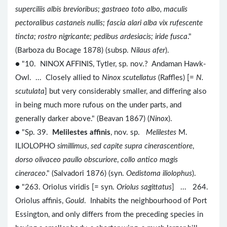
superciliis albis brevioribus; gastraeo toto albo, maculis
pectoralibus castaneis nullis; fascia alari alba vix rufescente
tincta; rostro nigricante; pedibus ardesiacis; iride fusca
."
(Barboza du Bocage 1878) (subsp.
Nilaus afer
).
● "10. NINOX AFFINIS, Tytler, sp. nov.? Andaman Hawk-
Owl. ... Closely allied to
Ninox scutellatus
(Raffles) [=
N.
scutulata
] but very considerably smaller, and differing also
in being much more rufous on the under parts, and
generally darker above." (Beavan 1867) (
Ninox
).
● "Sp. 39.
Melilestes affinis
, nov. sp.
Melilestes
M.
ILIOLOPHO
simillimus
,
sed capite supra cinerascentiore
,
dorso olivaceo paullo obscuriore
,
collo antico magis
cineraceo
." (Salvadori 1876) (syn.
Oedistoma iliolophus
).
● "263. Oriolus viridis [= syn.
Oriolus sagittatus
] ... 264.
Oriolus affinis,
Gould
. Inhabits the neighbourhood of Port
Essington, and only differs from the preceding species in