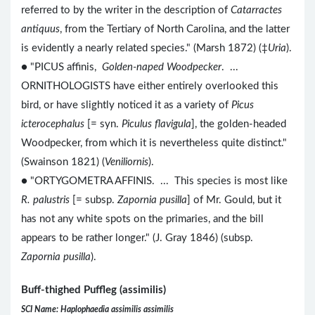
referred to by the writer in the description of
Catarractes
antiquus
, from the Tertiary of North Carolina, and the latter
is evidently a nearly related species." (Marsh 1872) (‡
Uria
).
● "PICUS affinis,
Golden-naped Woodpecker
. ...
ORNITHOLOGISTS have either entirely overlooked this
bird, or have slightly noticed it as a variety of
Picus
icterocephalus
[= syn.
Piculus flavigula
], the golden-headed
Woodpecker, from which it is nevertheless quite distinct."
(Swainson 1821) (
Veniliornis
).
● "ORTYGOMETRA AFFINIS. ... This species is most like
R. palustris
[= subsp.
Zapornia pusilla
] of Mr. Gould, but it
has not any white spots on the primaries, and the bill
appears to be rather longer." (J. Gray 1846) (subsp.
Zapornia pusilla
).
Buff-thighed Puffleg (assimilis)
SCI Name: Haplophaedia assimilis assimilis