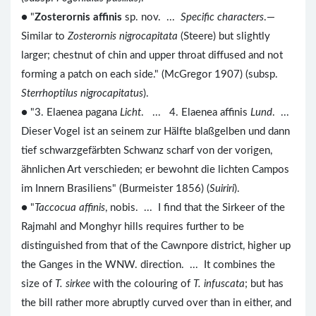
● "
Zosterornis affinis
sp. nov. ...
Specific characters
.—
Similar to
Zosterornis nigrocapitata
(Steere) but slightly
larger; chestnut of chin and upper throat diffused and not
forming a patch on each side." (McGregor 1907) (subsp.
Sterrhoptilus nigrocapitatus
).
● "3. Elaenea pagana
Licht
. ... 4. Elaenea affinis
Lund
. ...
Dieser Vogel ist an seinem zur Hälfte blaßgelben und dann
tief schwarzgefärbten Schwanz scharf von der vorigen,
ähnlichen Art verschieden; er bewohnt die lichten Campos
im Innern Brasiliens" (Burmeister 1856) (
Suiriri
).
● "
Taccocua affinis
, nobis. ... I find that the Sirkeer of the
Rajmahl and Monghyr hills requires further to be
distinguished from that of the Cawnpore district, higher up
the Ganges in the WNW. direction. ... It combines the
size of
T. sirkee
with the colouring of
T. infuscata
; but has
the bill rather more abruptly curved over than in either, and