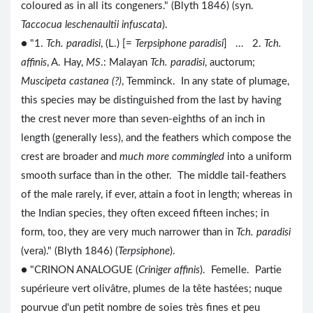
coloured as in all its congeners." (Blyth 1846) (syn.
Taccocua leschenaultii infuscata
).
● "1.
Tch. paradisi
, (L.) [=
Terpsiphone paradisi
] ... 2.
Tch.
affinis
, A. Hay,
MS
.: Malayan
Tch. paradisi
, auctorum;
Muscipeta castanea (?)
, Temminck. In any state of plumage,
this species may be distinguished from the last by having
the crest never more than seven-eighths of an inch in
length (generally less), and the feathers which compose the
crest are broader and
much more commingled
into a uniform
smooth surface than in the other. The middle tail-feathers
of the male rarely, if ever, attain a foot in length; whereas in
the Indian species, they often exceed fifteen inches; in
form, too, they are very much narrower than in
Tch. paradisi
(vera)." (Blyth 1846) (
Terpsiphone
).
● "CRINON ANALOGUE (
Criniger affinis
). Femelle. Partie
supérieure vert olivâtre, plumes de la tête hastées; nuque
pourvue d'un petit nombre de soies très fines et peu