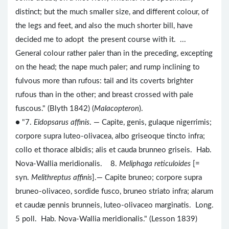
distinct; but the much smaller size, and different colour, of
the legs and feet, and also the much shorter bill, have
decided me to adopt the present course with it. ...
General colour rather paler than in the preceding, excepting
on the head; the nape much paler; and rump inclining to
fulvous more than rufous: tail and its coverts brighter
rufous than in the other; and breast crossed with pale
fuscous." (Blyth 1842) (
Malacopteron
).
● "7.
Eidopsarus affinis
. — Capite, genis, gulaque nigerrimis;
corpore supra luteo-olivacea, albo griseoque tincto infra;
collo et thorace albidis; alis et cauda brunneo griseis. Hab.
Nova-Wallia meridionalis. 8.
Meliphaga reticuloides
[=
syn.
Melithreptus affinis
].— Capite bruneo; corpore supra
bruneo-olivaceo, sordide fusco, bruneo striato infra; alarum
et caudæ pennis brunneis, luteo-olivaceo marginatis. Long.
5 poll. Hab. Nova-Wallia meridionalis." (Lesson 1839)