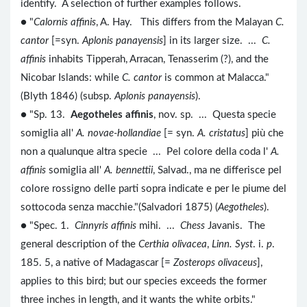
identify. A selection of further examples follows.
● "
Calornis affinis
, A. Hay. This differs from the Malayan
C.
cantor
[=syn.
Aplonis panayensis
] in its larger size. ...
C.
affinis
inhabits Tipperah, Arracan, Tenasserim (?), and the
Nicobar Islands: while
C. cantor
is common at Malacca."
(Blyth 1846) (subsp.
Aplonis panayensis
).
● "Sp. 13.
Aegotheles affinis
, nov. sp. ... Questa specie
somiglia all'
A. novae-hollandiae
[= syn.
A. cristatus
] più che
non a qualunque altra specie ... Pel colore della coda l'
A.
affinis
somiglia all'
A. bennettii
, Salvad., ma ne differisce pel
colore rossigno delle parti sopra indicate e per le piume del
sottocoda senza macchie."(Salvadori 1875) (
Aegotheles
).
● "Spec. 1.
Cinnyris affinis
mihi. ...
Chess
Javanis. The
general description of the
Certhia olivacea
,
Linn. Syst
. i.
p
.
185. 5, a native of Madagascar [=
Zosterops olivaceus
],
applies to this bird; but our species exceeds the former
three inches in length, and it wants the white orbits."