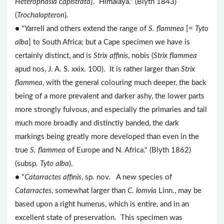
Heterophasia capistrata
]. Himalaya." (Blyth 1843)
(
Trochalopteron
)
.
● "Yarrell and others extend the range of
S. flammea
[=
Tyto
alba
] to South Africa; but a Cape specimen we have is
certainly distinct, and is
Strix affinis
, nobis (
Strix flammea
apud nos, J. A. S. xxix. 100). It is rather larger than
Strix
flammea
, with the general colouring much deeper, the back
being of a more prevalent and darker ashy, the lower parts
more strongly fulvous, and especially the primaries and tail
much more broadly and distinctly banded, the dark
markings being greatly more developed than even in the
true
S. flammea
of Europe and N. Africa." (Blyth 1862)
(subsp.
Tyto alba
).
● "
Catarractes affinis
, sp. nov. A new species of
Catarractes
, somewhat larger than
C. lomvia
Linn., may be
based upon a right humerus, which is entire, and in an
excellent state of preservation. This specimen was