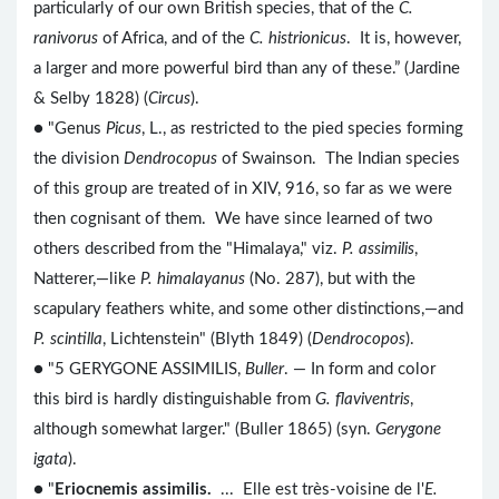
particularly of our own British species, that of the
C.
ranivorus
of Africa, and of the
C. histrionicus
. It is, however,
a larger and more powerful bird than any of these.” (Jardine
& Selby 1828) (
Circus
).
● "Genus
Picus
, L., as restricted to the pied species forming
the division
Dendrocopus
of Swainson. The Indian species
of this group are treated of in XIV, 916, so far as we were
then cognisant of them. We have since learned of two
others described from the "Himalaya," viz.
P. assimilis
,
Natterer,—like
P. himalayanus
(No. 287), but with the
scapulary feathers white, and some other distinctions,—and
P. scintilla
, Lichtenstein" (Blyth 1849) (
Dendrocopos
).
● "5 GERYGONE ASSIMILIS,
Buller
. — In form and color
this bird is hardly distinguishable from
G. flaviventris
,
although somewhat larger." (Buller 1865) (syn.
Gerygone
igata
).
● "
Eriocnemis assimilis.
... Elle est très-voisine de l'
E.