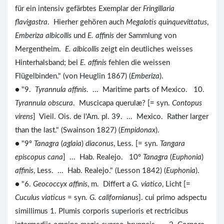
für ein intensiv gefärbtes Exemplar der
Fringillaria
flavigastra
. Hierher gehören auch
Megalotis quinquevittatus
,
Emberiza albicollis
und
E. affinis
der Sammlung von
Mergentheim.
E. albicollis
zeigt ein deutliches weisses
Hinterhalsband; bei
E. affinis
fehlen die weissen
Flügelbinden." (von Heuglin 1867) (
Emberiza
).
● "9.
Tyrannula affinis
. ... Maritime parts of Mexico. 10.
Tyrannula obscura
. Muscicapa querulæ? [= syn.
Contopus
virens
] Vieil. Ois. de l'Am. pl. 39. ... Mexico. Rather larger
than the last." (Swainson 1827) (
Empidonax
).
● "9º
Tanagra
(
aglaia
)
diaconus
, Less. [= syn.
Tangara
episcopus cana
] ... Hab. Realejo. 10º
Tanagra
(
Euphonia
)
affinis
, Less. ... Hab. Realejo." (Lesson 1842) (
Euphonia
).
● "6.
Geococcyx affinis
, m. Differt a
G. viatico
, Licht [=
Cuculus viaticus
= syn.
G. californianus
]. cui primo adspectu
simillimus 1. Plumis corporis superioris et rectricibus