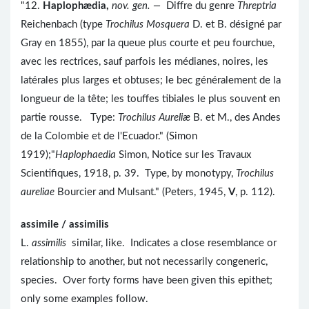
"12.
Haplophædia,
nov. gen. —
Diffre du genre
Threptria
Reichenbach (type
Trochilus Mosquera
D. et B. désigné par
Gray en 1855), par la queue plus courte et peu fourchue,
avec les rectrices, sauf parfois les médianes, noires, les
latérales plus larges et obtuses; le bec généralement de la
longueur de la tête; les touffes tibiales le plus souvent en
partie rousse. Type:
Trochilus Aureliæ
B. et M., des Andes
de la Colombie et de l'Ecuador." (Simon
1919);"
Haplophaedia
Simon, Notice sur les Travaux
Scientifiques, 1918, p. 39. Type, by monotypy,
Trochilus
aureliae
Bourcier and Mulsant." (Peters, 1945,
V
, p. 112).
assimile / assimilis
L.
assimilis
similar, like. Indicates a close resemblance or
relationship to another, but not necessarily congeneric,
species. Over forty forms have been given this epithet;
only some examples follow.