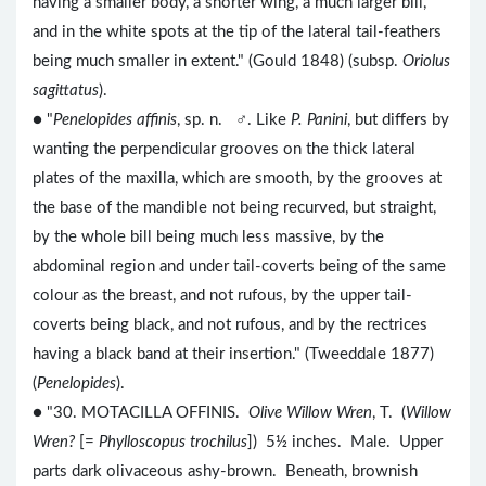
having a smaller body, a shorter wing, a much larger bill,
and in the white spots at the tip of the lateral tail-feathers
being much smaller in extent." (Gould 1848) (subsp.
Oriolus
sagittatus
).
● "
Penelopides affinis
, sp. n. ♂. Like
P. Panini
, but differs by
wanting the perpendicular grooves on the thick lateral
plates of the maxilla, which are smooth, by the grooves at
the base of the mandible not being recurved, but straight,
by the whole bill being much less massive, by the
abdominal region and under tail-coverts being of the same
colour as the breast, and not rufous, by the upper tail-
coverts being black, and not rufous, and by the rectrices
having a black band at their insertion." (Tweeddale 1877)
(
Penelopides
).
● "30. MOTACILLA OFFINIS.
Olive Willow Wren
, T. (
Willow
Wren?
[=
Phylloscopus trochilus
]) 5½ inches. Male. Upper
parts dark olivaceous ashy-brown. Beneath, brownish