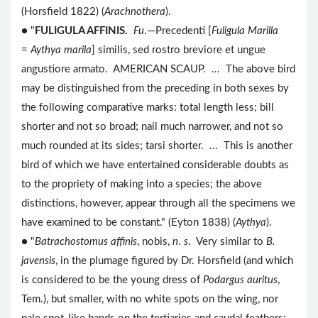
(Horsfield 1822) (
Arachnothera
).
● "
FULIGULA AFFINIS.
Fu
.—Precedenti [
Fuligula Marilla
=
Aythya marila
] similis, sed rostro breviore et ungue
angustiore armato. AMERICAN SCAUP. ... The above bird
may be distinguished from the preceding in both sexes by
the following comparative marks: total length less; bill
shorter and not so broad; nail much narrower, and not so
much rounded at its sides; tarsi shorter. ... This is another
bird of which we have entertained considerable doubts as
to the propriety of making into a species; the above
distinctions, however, appear through all the specimens we
have examined to be constant." (Eyton 1838) (
Aythya
).
● "
Batrachostomus affinis
, nobis,
n
.
s
. Very similar to
B.
javensis
, in the plumage figured by Dr. Horsfield (and which
is considered to be the young dress of
Podargus auritus
,
Tem.), but smaller, with no white spots on the wing, nor