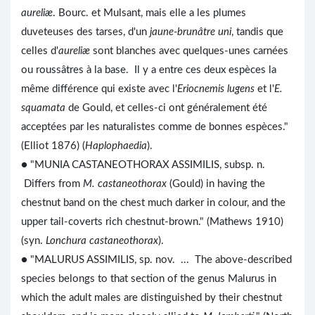
aureliæ
. Bourc. et Mulsant, mais elle a les plumes
duveteuses des tarses, d'un
jaune-brunâtre uni
, tandis que
celles d'
aureliæ
sont blanches avec quelques-unes carnées
ou roussâtres à la base. Il y a entre ces deux espèces la
même différence qui existe avec l'
Eriocnemis lugens
et l'
E.
squamata
de Gould, et celles-ci ont généralement été
acceptées par les naturalistes comme de bonnes espèces."
(Elliot 1876) (
Haplophaedia
).
● "MUNIA CASTANEOTHORAX ASSIMILIS, subsp. n.
Differs from
M. castaneothorax
(Gould) in having the
chestnut band on the chest much darker in colour, and the
upper tail-coverts rich chestnut-brown." (Mathews 1910)
(syn.
Lonchura castaneothorax
).
● "MALURUS ASSIMILIS, sp. nov. ... The above-described
species belongs to that section of the genus Malurus in
which the adult males are distinguished by their chestnut