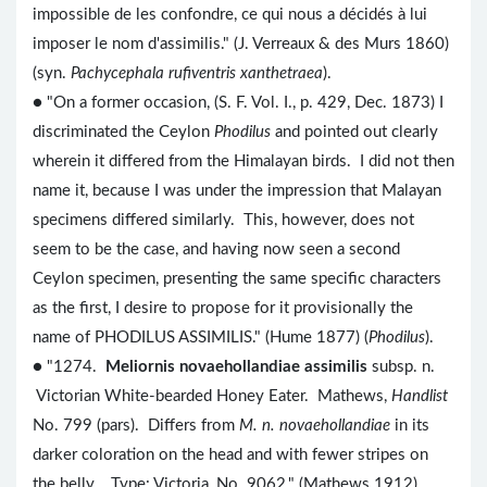
impossible de les confondre, ce qui nous a décidés à lui
imposer le nom d'assimilis." (J. Verreaux & des Murs 1860)
(syn.
Pachycephala rufiventris xanthetraea
).
● "On a former occasion, (S. F. Vol. I., p. 429, Dec. 1873) I
discriminated the Ceylon
Phodilus
and pointed out clearly
wherein it differed from the Himalayan birds. I did not then
name it, because I was under the impression that Malayan
specimens differed similarly. This, however, does not
seem to be the case, and having now seen a second
Ceylon specimen, presenting the same specific characters
as the first, I desire to propose for it provisionally the
name of PHODILUS ASSIMILIS." (Hume 1877) (
Phodilus
).
● "1274.
Meliornis novaehollandiae assimilis
subsp. n.
Victorian White-bearded Honey Eater. Mathews,
Handlist
No. 799 (pars). Differs from
M. n. novaehollandiae
in its
darker coloration on the head and with fewer stripes on
the belly.. Type: Victoria, No. 9062." (Mathews 1912)