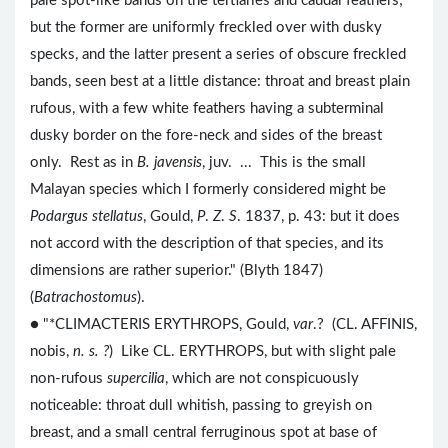
pale spot-like bands on the tertiaries and caudal feathers;
but the former are uniformly freckled over with dusky
specks, and the latter present a series of obscure freckled
bands, seen best at a little distance: throat and breast plain
rufous, with a few white feathers having a subterminal
dusky border on the fore-neck and sides of the breast
only. Rest as in
B. javensis
, juv. ... This is the small
Malayan species which I formerly considered might be
Podargus stellatus
, Gould,
P
.
Z
.
S
. 1837, p. 43: but it does
not accord with the description of that species, and its
dimensions are rather superior." (Blyth 1847)
(
Batrachostomus
).
● "*CLIMACTERIS ERYTHROPS, Gould,
var
.? (CL. AFFINIS,
nobis,
n. s. ?
) Like CL. ERYTHROPS, but with slight pale
non-rufous
supercilia
, which are not conspicuously
noticeable: throat dull whitish, passing to greyish on
breast, and a small central ferruginous spot at base of