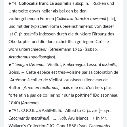
● "4.
Collocalia francica assimilis
subsp. n. Rücken und
Unterseite etwas heller als bei den beiden
vorhergehenden Formen [
Collocalia francica towsendi
[sic]]
und mit der typischen Form übereinstimmend; von dieser
ist
C. fr. assimilis
indessen durch die dunklere Färbung des
Oberkopfes und die durchschnittlich geringere Grösse
wohl unterschieden." (Stresemann 1912) (subsp.
Aerodramus spodiopygius
).
● "
Tanagra
(
Arrémon
, Vieillot;
Embernagra
, Lesson)
assimilis
,
Boiss. — Cette espèce est très-voisine par sa coloration de
l'Arrémon à collier de Vieillot, ou oiseau silencieux de
Buffon [
Arremon taciturnus
], mais elle est d'un tiers plus
forte et n'a pas de collier noir sur la poitrine." (Boissonneau
1840) (
Arremon
).
● "91. CUCULUS ASSIMILIS. Allied to
C. flavus
[= syn.
Cacomantis merulinus
]. ...
Hab
. Aru Islands. ♀ in Mr.
Wallace's Collection." (G. Gray 1858) (syn.
Cacomantis