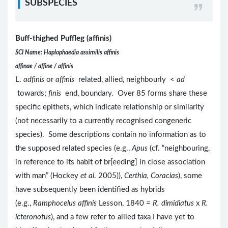
SUBSPECIES
Buff-thighed Puffleg (affinis)
SCI Name: Haplophaedia assimilis affinis
affinae / affine / affinis
L.
adfinis
or
affinis
related, allied, neighbourly <
ad
towards;
finis
end, boundary. Over 85 forms share these
specific epithets, which indicate relationship or similarity
(not necessarily to a currently recognised congeneric
species). Some descriptions contain no information as to
the supposed related species (e.g.,
Apus
(cf. “neighbouring,
in reference to its habit of br[eeding] in close association
with man” (Hockey
et al
. 2005)),
Certhia, Coracias
), some
have subsequently been identified as hybrids
(e.g.,
Ramphocelus affinis
Lesson, 1840
= R. dimidiatus
x
R.
icteronotus
), and a few refer to allied taxa I have yet to