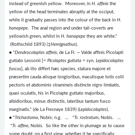
instead of greenish yellow. Moreover, in
H. affinis
the
yellow of the head terminates abruptly at the occiput,
while it gradually passes into the colour of the back in
H.
hanapepe
. The anal region and under tail-coverts are
yellowish green, whilst in
H. hanapepe
they are white."
(Rothschild 1893) (‡
Hemignathus
).
● "
Dendrocolaptes affinis
, de La Fr. — Valde affinis Picolapti
guttato Lessonii [=
Picolaptes guttata
= syn.
Lepidocolaptes
fuscus
], ab illo differt hæc species, statura majore et
præsertim cauda alisque longioribus, maculisque totis colli
pectoris et abdominis stramineis distincte nigro limbatis,
quasi oculatis, his in Picolapte guttato majoribus,
albidioribus, minus distinctis, lateribus tantum fusco
marginatis." (de La Fresnaye 1839) (
Lepidocolaptes
).
● "
Trichastoma
, Nobis; n.g. ... *
Tr. rostratum
, Nobis. ...
*
Tr. affine
, Nobis. So like the other in plumage as to cause
some doubt, on a first view, whether it be specifically