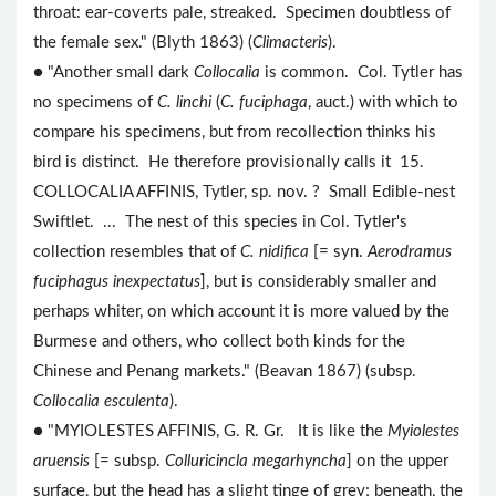
throat: ear-coverts pale, streaked. Specimen doubtless of
the female sex." (Blyth 1863) (
Climacteris
).
● "Another small dark
Collocalia
is common. Col. Tytler has
no specimens of
C. linchi
(
C. fuciphaga
, auct.) with which to
compare his specimens, but from recollection thinks his
bird is distinct. He therefore provisionally calls it 15.
COLLOCALIA AFFINIS, Tytler, sp. nov. ? Small Edible-nest
Swiftlet. ... The nest of this species in Col. Tytler's
collection resembles that of
C. nidifica
[= syn.
Aerodramus
fuciphagus inexpectatus
], but is considerably smaller and
perhaps whiter, on which account it is more valued by the
Burmese and others, who collect both kinds for the
Chinese and Penang markets." (Beavan 1867) (subsp.
Collocalia esculenta
).
● "MYIOLESTES AFFINIS, G. R. Gr. It is like the
Myiolestes
aruensis
[= subsp.
Colluricincla megarhyncha
] on the upper
surface, but the head has a slight tinge of grey; beneath, the