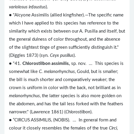
variolosus infaustus
).
● "Alcyone Assimilis (allied kingfisher).—The specific name
which I have applied to this species has reference to the
similarity which exists between our A. Pusilla and itself, but
the general dulness of color throughout, and the absence
of the slightest tinge of green sufficiently distinguish it."
(Diggles 1873) (syn.
Ceyx pusillus
).
● "41.
Chlorostilbon assimilis,
sp. nov. ... This species is
somewhat like
C. melanorhynchus
, Gould, but is smaller;
the bill is much shorter and comparatively weaker; the
crown is uniform in color with the back, not brilliant as in
melanorhynchus
, the latter species is also more golden on
the abdomen, and has the tail less forked with the feathers
narrower." (Lawrence 1861) (
Chlorostilbon
).
● “CIRCUS ASSIMILIS, (NOBIS). ... In general form and
colour it closely resembles the females of the true
Circi,