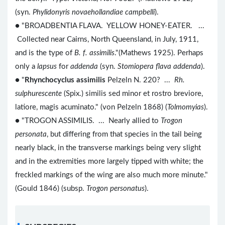
(syn.
Phylidonyris novaehollandiae campbelli
).
● "BROADBENTIA FLAVA. YELLOW HONEY-EATER. ...
Collected near Cairns, North Queensland, in July, 1911,
and is the type of
B. f. assimilis
."(Mathews 1925). Perhaps
only a
lapsus
for
addenda
(syn.
Stomiopera flava addenda
).
● "
Rhynchocyclus assimilis
Pelzeln N. 220? ...
Rh.
sulphurescente
(Spix.) similis sed minor et rostro breviore,
latiore, magis acuminato." (von Pelzeln 1868) (
Tolmomyias
).
● "TROGON ASSIMILIS. ... Nearly allied to
Trogon
personata
, but differing from that species in the tail being
nearly black, in the transverse markings being very slight
and in the extremities more largely tipped with white; the
freckled markings of the wing are also much more minute."
(Gould 1846) (subsp.
Trogon personatus
).