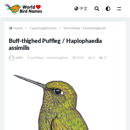
中文
All
Home
Caprimulgiformes
Trochilidae / Hummingbirds
Buff-thighed Puffleg / Haplophaedia
assimilis
WBN
Trochilidae / Hummingbirds
0701
0
71