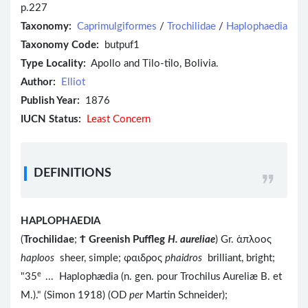
p.227
Taxonomy:
Caprimulgiformes
/
Trochilidae
/
Haplophaedia
Taxonomy Code:
butpuf1
Type Locality:
Apollo and Tilo-tilo, Bolivia.
Author:
Elliot
Publish Year:
1876
IUCN Status:
Least Concern
DEFINITIONS
HAPLOPHAEDIA
(
Trochilidae
;
Ϯ
Greenish Puffleg
H. aureliae
) Gr. ἁπλοος
haploos
sheer, simple; φαιδρος
phaidros
brilliant, bright;
e
"35
... Haplophædia (n. gen. pour Trochilus Aureliæ B. et
M.)." (Simon 1918) (OD
per
Martin Schneider);