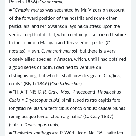
Pelzeln 1856) (
Cyanocorax
).
● "
Cymbirhynchus
was separated by Mr. Vigors on account
of the forward position of the nostrils and some other
particulars; and Mr. Swainson lays much stress upon the
vertical depth of its bill, which certainly is a marked feature
in the common Malayan and Tenasserim species (
C.
nasutus
) [= syn.
C. macrorhynchos
]; but there is a very
closely allied species in Arracan, which, until I had obtained
a good series of both, I declined to venture on
distinguishing, but which I shall now designate
C. affinis
,
nobis." (Blyth 1846) (
Cymbirhynchus
).
● "H. AFFINIS
G. R. Gray. Mas
. Præcedenti [
Hapalophus
Cubla
=
Dryoscopus cubla
] similis, sed rostro capitis fere
longitudine; alarum tectricibus concoloribus; caudæ plumis
remigibusque leviter albomarginatis." (G. Gray 1837)
(subsp.
Dryoscopus cubla
).
● "
Emberiza xanthogastra
P. Würt., Icon. No. 36. halte ich