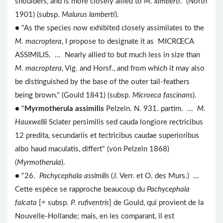
shoulders, and is more closely allied to
M. lamberti
." (North
1901) (subsp.
Malurus lamberti
).
● "As the species now exhibited closely assimilates to the
M. macroptera
, I propose to designate it as MICRŒCA
ASSIMILIS. ... Nearly allied to but much less in size than
M. macroptera
, Vig. and Horsf., and from which it may also
be distinguished by the base of the outer tail-feathers
being brown." (Gould 1841) (subsp.
Microeca fascinans
).
● "
Myrmotherula assimilis
Pelzeln. N. 931. partim. ...
M.
Hauxwellii
Sclater persimilis sed cauda longiore rectricibus
12 predita, secundariis et tectricibus caudae superioribus
albo haud maculatis, differt" (von Pelzeln 1868)
(
Myrmotherula
).
● "26.
Pachycephala assimilis
(J. Verr. et O. des Murs.) ...
Cette espèce se rapproche beaucoup du
Pachycephala
falcata
[= subsp.
P. rufiventris
] de Gould, qui provient de la
Nouvelle-Hollande; mais, en les comparant, il est