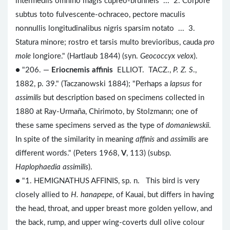
intermediis omnino magis cupreo-brunneis ... 2. Corpore
subtus toto fulvescente-ochraceo, pectore maculis
nonnullis longitudinalibus nigris sparsim notato ... 3.
Statura minore; rostro et tarsis multo brevioribus, cauda
pro
mole
longiore." (Hartlaub 1844) (syn.
Geococcyx velox
).
● "206. —
Eriocnemis affinis
ELLIOT. TACZ.,
P. Z. S
.,
1882, p. 39." (Taczanowski 1884); "Perhaps a
lapsus
for
assimilis
but description based on specimens collected in
1880 at Ray-Urmaña, Chirimoto, by Stolzmann; one of
these same specimens served as the type of
domaniewskii
.
In spite of the similarity in meaning
affinis
and
assimilis
are
different words." (Peters 1968,
V
, 113) (subsp.
Haplophaedia assimilis
).
● "1. HEMIGNATHUS AFFINIS, sp. n. This bird is very
closely allied to
H. hanapepe
, of Kauai, but differs in having
the head, throat, and upper breast more golden yellow, and
the back, rump, and upper wing-coverts dull olive colour