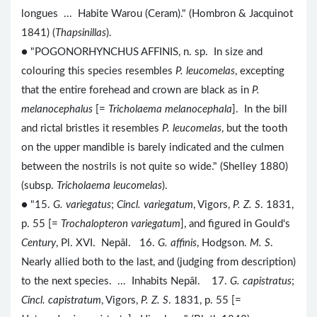
longues ... Habite Warou (Ceram)." (Hombron & Jacquinot
1841) (
Thapsinillas
).
● "POGONORHYNCHUS AFFINIS, n. sp. In size and
colouring this species resembles
P. leucomelas
, excepting
that the entire forehead and crown are black as in
P.
melanocephalus
[=
Tricholaema melanocephala
]. In the bill
and rictal bristles it resembles
P. leucomelas
, but the tooth
on the upper mandible is barely indicated and the culmen
between the nostrils is not quite so wide." (Shelley 1880)
(subsp.
Tricholaema leucomelas
).
● "15.
G. variegatus
;
Cincl. variegatum
, Vigors,
P. Z. S
. 1831,
p. 55 [=
Trochalopteron variegatum
], and figured in Gould's
Century
, Pl. XVI. Nepâl. 16.
G. affinis
, Hodgson.
M. S
.
Nearly allied both to the last, and (judging from description)
to the next species. ... Inhabits Nepâl. 17.
G. capistratus
;
Cincl. capistratum
, Vigors,
P. Z. S
. 1831, p. 55 [=