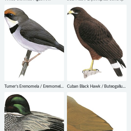
Patagioenas leucocephala
Turner’s Eremomela / Eremomela
Cuban Black Hawk / Buteogallus
turneri
gundlachii