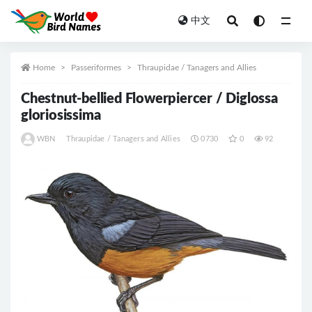
中文
All
Home
Passeriformes
Thraupidae / Tanagers and Allies
Chestnut-bellied Flowerpiercer / Diglossa
gloriosissima
WBN
Thraupidae / Tanagers and Allies
0730
0
92