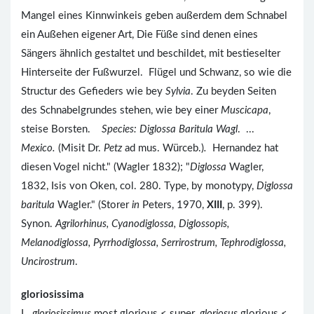
Mangel eines Kinnwinkeis geben außerdem dem Schnabel
ein Außehen eigener Art, Die Füße sind denen eines
Sängers ähnlich gestaltet und beschildet, mit bestieselter
Hinterseite der Fußwurzel.
Flügel und Schwanz, so wie die
Structur des Gefieders wie bey
Sylvia
. Zu beyden Seiten
des Schnabelgrundes stehen, wie bey einer
Muscicapa
,
steise Borsten.
Species: Diglossa Baritula Wagl
. ...
Mexico.
(Misit Dr.
Petz
ad mus. Würceb.)
.
Hernandez hat
diesen Vogel nicht." (Wagler 1832); "
Diglossa
Wagler,
1832, Isis von Oken, col. 280. Type, by monotypy,
Diglossa
baritula
Wagler." (Storer
in
Peters, 1970,
XIII
, p. 399).
Synon.
Agrilorhinus, Cyanodiglossa, Diglossopis,
Melanodiglossa, Pyrrhodiglossa, Serrirostrum, Tephrodiglossa,
Uncirostrum
.
gloriosissima
L.
gloriosissimus
most glorious < super.
gloriosus
glorious <