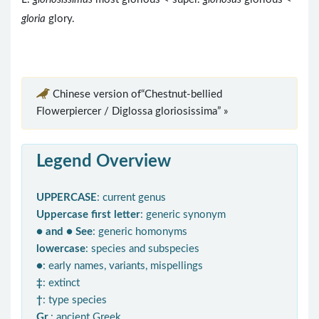
gloria
glory.
Chinese version of“Chestnut-bellied
Flowerpiercer / Diglossa gloriosissima” »
Legend Overview
UPPERCASE
: current genus
Uppercase first letter
: generic synonym
● and ● See
: generic homonyms
lowercase
: species and subspecies
●
: early names, variants, mispellings
‡
: extinct
†
: type species
Gr.
: ancient Greek