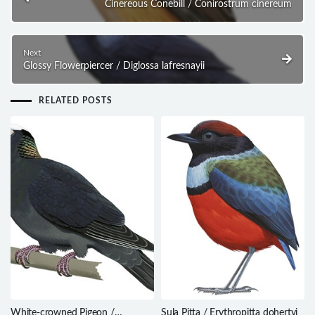
Cinereous Conebill / Conirostrum cinereum
Next
Glossy Flowerpiercer / Diglossa lafresnayii
RELATED POSTS
White-crowned Pigeon /
Sula Pitta / Erythropitta dohertyi