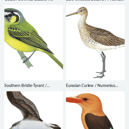
Sterrhoptilus dennistouni
nudicollis
Southern Bristle-Tyrant /
Eurasian Curlew / Numenius
Phylloscartes eximius
arquata