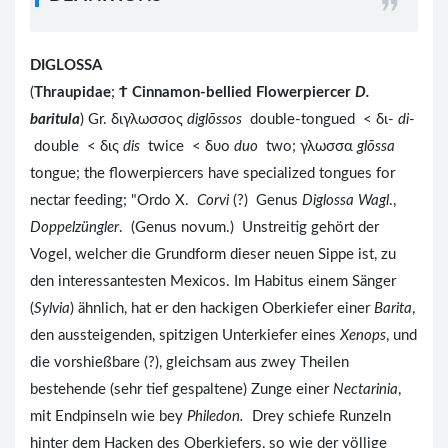
DIGLOSSA
(
Thraupidae
;
Ϯ
Cinnamon-bellied Flowerpiercer
D.
baritula
) Gr. διγλωσσος
diglōssos
double-tongued < δι-
di
-
double < δις
dis
twice < δυο
duo
two; γλωσσα
glōssa
tongue; the flowerpiercers have specialized tongues for
nectar feeding; "Ordo X.
Corvi
(?) Genus
Diglossa Wagl
.,
Doppelzüngler
. (Genus novum.) Unstreitig gehört der
Vogel, welcher die Grundform dieser neuen Sippe ist, zu
den interessantesten Mexicos. Im Habitus einem Sänger
(
Sylvia
) ähnlich, hat er den hackigen Oberkiefer einer
Barita
,
den aussteigenden, spitzigen Unterkiefer eines
Xenops
, und
die vorshießbare (?), gleichsam aus zwey Theilen
bestehende (sehr tief gespaltene) Zunge einer
Nectarinia
,
mit Endpinseln wie bey
Philedon.
Drey schiefe Runzeln
hinter dem Hacken des Oberkiefers, so wie der völlige