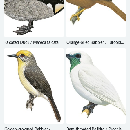
Falcated Duck / Mareca falcata
Orange-billed Babbler / Turdoides
rufescens
Golden-crowned Babbler /
Bare-throated Bellbird / Procnias