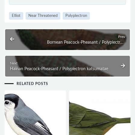
Elliot
Near Threatened
Polyplectron
Prev
Bornean Peacock-Pheasant / Polyplectron
schleiermacheri
Next
Hainan Peacock-Pheasant / Polyplectron katsumatae
RELATED POSTS