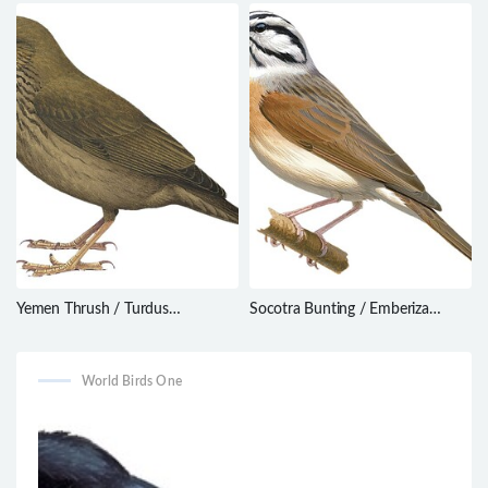
brasiliensis
Philesturnus carunculatus
Yemen Thrush / Turdus
Socotra Bunting / Emberiza
menachensis
socotrana
World Birds One