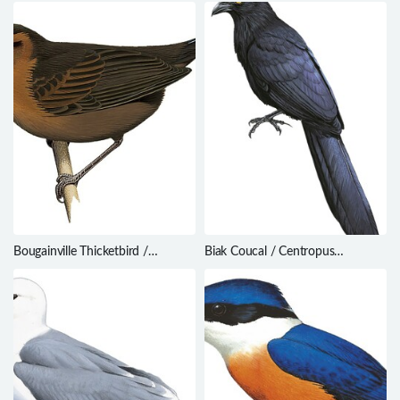
gurneyi
magnirostris
Bougainville Thicketbird /
Biak Coucal / Centropus
Cincloramphus llaneae
chalybeus