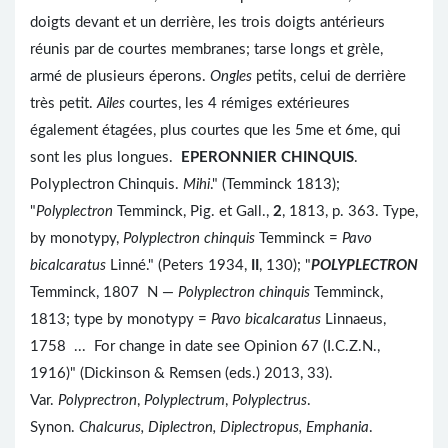
doigts devant et un derrière, les trois doigts antérieurs
réunis par de courtes membranes; tarse longs et grèle,
armé de plusieurs éperons.
Ongles
petits, celui de derrière
très petit.
Ailes
courtes, les 4 rémiges extérieures
également étagées, plus courtes que les 5me et 6me, qui
sont les plus longues.
EPERONNIER CHINQUIS
.
Polyplectron Chinquis.
Mihi
." (Temminck 1813);
"
Polyplectron
Temminck, Pig. et Gall.,
2
, 1813, p. 363. Type,
by monotypy,
Polyplectron chinquis
Temminck =
Pavo
bicalcaratus
Linné." (Peters 1934,
II
, 130); "
POLYPLECTRON
Temminck, 1807 N —
Polyplectron chinquis
Temminck,
1813; type by monotypy =
Pavo bicalcaratus
Linnaeus,
1758 ... For change in date see Opinion 67 (I.C.Z.N.,
1916)" (Dickinson & Remsen (eds.) 2013, 33).
Var.
Polyprectron
,
Polyplectrum
,
Polyplectrus
.
Synon.
Chalcurus, Diplectron, Diplectropus, Emphania
.