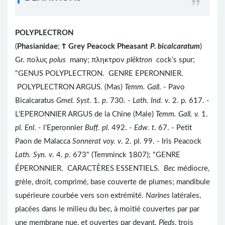
POLYPLECTRON
(
Phasianidae
;
Ϯ
Grey Peacock Pheasant
P. bicalcaratum
)
Gr. πολυς
polus
many; πληκτρον
plēktron
cock’s spur;
"GENUS POLYPLECTRON. GENRE EPERONNIER.
POLYPLECTRON ARGUS. (Mas)
Temm. Gall
. - Pavo
Bicalcaratus
Gmel. Syst
. 1.
p
. 730. -
Lath. Ind. v
. 2. p. 617. -
L'EPERONNIER ARGUS de la Chine (Male)
Temm. Gall. v.
1.
pl. Enl
. - l'Eperonnier
Buff. pl
. 492. -
Edw. t
. 67. - Petit
Paon de Malacca
Sonnerat voy. v
. 2. pl. 99. - Iris Peacock
Lath. Syn. v
. 4.
p
. 673" (Temminck 1807); "GENRE
ÉPERONNIER. CARACTÈRES ESSENTIELS.
Bec
médiocre,
grèle, droit, comprimé, base couverte de plumes; mandibule
supérieure courbée vers son extrémité.
Narines
latérales,
placées dans le milieu du bec, à moitié couvertes par par
une membrane nue, et ouvertes par devant.
Pieds
, trois