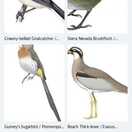
Creamy-bellied Gnatcatcher /
Sierra Nevada Brushfinch /
Polioptila lactea
Arremon basilicus
Gurney’s Sugarbird / Promerops
Beach Thick-knee / Esacus