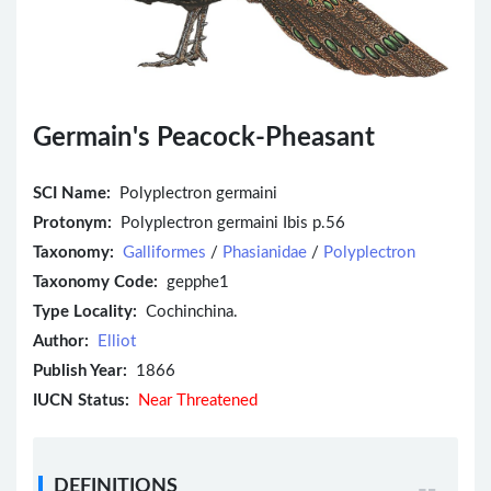
Germain's Peacock-Pheasant
SCI Name:
Polyplectron germaini
Protonym:
Polyplectron germaini Ibis p.56
Taxonomy:
Galliformes
/
Phasianidae
/
Polyplectron
Taxonomy Code:
gepphe1
Type Locality:
Cochinchina.
Author:
Elliot
Publish Year:
1866
IUCN Status:
Near Threatened
DEFINITIONS