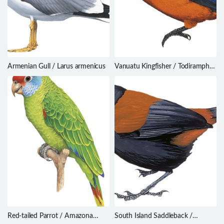
Armenian Gull / Larus armenicus
Vanuatu Kingfisher / Todiramphus
farquhari
Red-tailed Parrot / Amazona
South Island Saddleback /