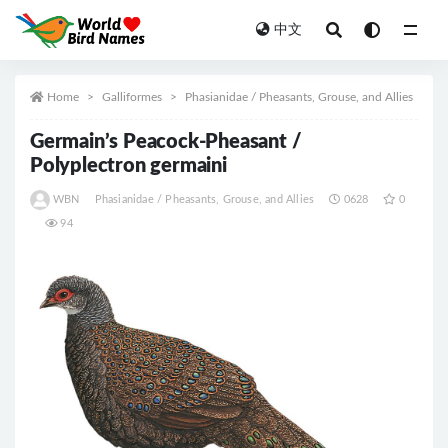
中文
All
Home
Galliformes
Phasianidae / Pheasants, Grouse, and Allies
Germain’s Peacock-Pheasant /
Polyplectron germaini
WBN
Phasianidae / Pheasants, Grouse, and Allies
0628
0
94