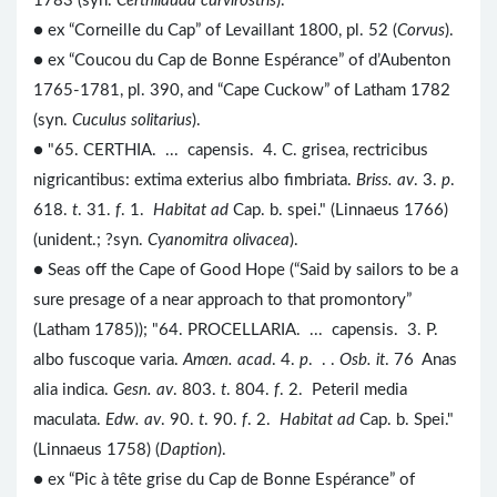
1783 (syn.
Certhilauda curvirostris
).
● ex “Corneille du Cap” of Levaillant 1800, pl. 52 (
Corvus
).
● ex “Coucou du Cap de Bonne Espérance” of d’Aubenton
1765-1781, pl. 390, and “Cape Cuckow” of Latham 1782
(syn.
Cuculus solitarius
).
● "65. CERTHIA. ... capensis. 4. C. grisea, rectricibus
nigricantibus: extima exterius albo fimbriata.
Briss. av
. 3.
p
.
618.
t
. 31.
f
. 1.
Habitat ad
Cap. b. spei." (Linnaeus 1766)
(unident.; ?syn.
Cyanomitra olivacea
).
● Seas off the Cape of Good Hope (“Said by sailors to be a
sure presage of a near approach to that promontory”
(Latham 1785)); "64. PROCELLARIA. ... capensis. 3. P.
albo fuscoque varia.
Amœn. acad
. 4.
p
. . .
Osb. it
. 76 Anas
alia indica.
Gesn. av
. 803.
t
. 804.
f
. 2. Peteril media
maculata.
Edw. av
. 90.
t
. 90.
f
. 2.
Habitat ad
Cap. b. Spei."
(Linnaeus 1758) (
Daption
).
● ex “Pic à tête grise du Cap de Bonne Espérance” of