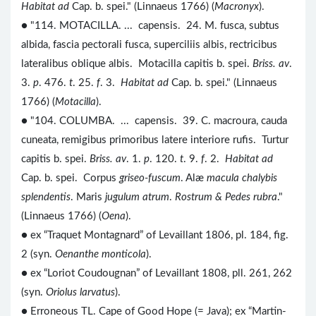
Habitat ad
Cap. b. spei." (Linnaeus 1766) (
Macronyx
).
● "114. MOTACILLA. ... capensis. 24. M. fusca, subtus
albida, fascia pectorali fusca, superciliis albis, rectricibus
lateralibus oblique albis. Motacilla capitis b. spei.
Briss. av
.
3.
p
. 476.
t
. 25.
f
. 3.
Habitat ad
Cap. b. spei." (Linnaeus
1766) (
Motacilla
).
● "104. COLUMBA. ... capensis. 39. C. macroura, cauda
cuneata, remigibus primoribus latere interiore rufis. Turtur
capitis b. spei.
Briss. av
. 1.
p
. 120.
t
. 9.
f
. 2.
Habitat ad
Cap. b. spei. Corpus
griseo-fuscum
. Alæ
macula chalybis
splendentis
. Maris
jugulum atrum
.
Rostrum & Pedes rubra
."
(Linnaeus 1766) (
Oena
).
● ex “Traquet Montagnard” of Levaillant 1806, pl. 184, fig.
2 (syn.
Oenanthe monticola
).
● ex “Loriot Coudougnan” of Levaillant 1808, pll. 261, 262
(syn.
Oriolus larvatus
).
● Erroneous TL. Cape of Good Hope (= Java); ex “Martin-