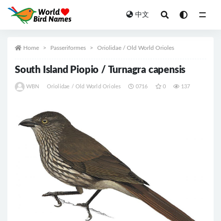
中文
All
Home
Passeriformes
Oriolidae / Old World Orioles
South Island Piopio / Turnagra capensis
WBN
Oriolidae / Old World Orioles
0716
0
137