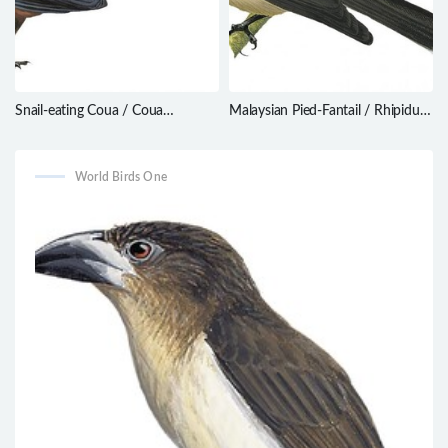
Snail-eating Coua / Coua
Malaysian Pied-Fantail / Rhipidura
delalandei
javanica
World Birds One