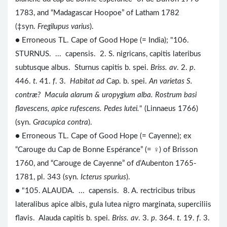
1783, and “Madagascar Hoopoe” of Latham 1782
(‡syn.
Fregilupus varius
).
● Erroneous TL. Cape of Good Hope (= India); "106.
STURNUS. ... capensis. 2. S. nigricans, capitis lateribus
subtusque albus. Sturnus capitis b. spei.
Briss. av
. 2.
p
.
446.
t
. 41.
f
. 3.
Habitat ad
Cap. b. spei.
An varietas S.
contræ? Macula alarum & uropygium alba. Rostrum basi
flavescens, apice rufescens. Pedes lutei.
" (Linnaeus 1766)
(syn.
Gracupica contra
).
● Erroneous TL. Cape of Good Hope (= Cayenne); ex
“Carouge du Cap de Bonne Espérance” (= ♀) of Brisson
1760, and “Carouge de Cayenne” of d’Aubenton 1765-
1781, pl. 343 (syn.
Icterus spurius
).
● "105. ALAUDA. ... capensis. 8. A. rectricibus tribus
lateralibus apice albis, gula lutea nigro marginata, superciliis
flavis. Alauda capitis b. spei.
Briss. av
. 3.
p
. 364.
t
. 19.
f
. 3.