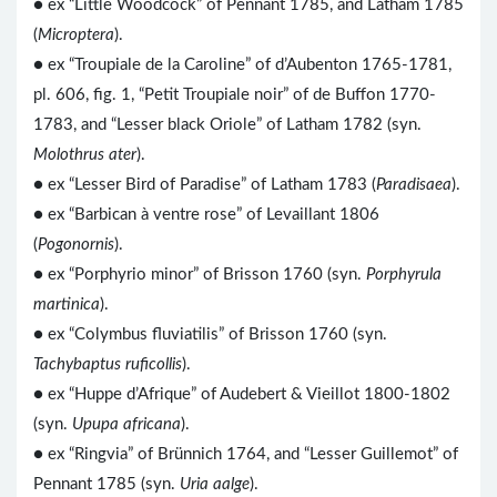
● ex “Little Woodcock” of Pennant 1785, and Latham 1785
(
Microptera
).
● ex “Troupiale de la Caroline” of d’Aubenton 1765-1781,
pl. 606, fig. 1, “Petit Troupiale noir” of de Buffon 1770-
1783, and “Lesser black Oriole” of Latham 1782 (syn.
Molothrus ater
).
● ex “Lesser Bird of Paradise” of Latham 1783 (
Paradisaea
).
● ex “Barbican à ventre rose” of Levaillant 1806
(
Pogonornis
).
● ex “Porphyrio minor” of Brisson 1760 (syn.
Porphyrula
martinica
).
● ex “Colymbus fluviatilis” of Brisson 1760 (syn.
Tachybaptus ruficollis
).
● ex “Huppe d’Afrique” of Audebert & Vieillot 1800-1802
(syn.
Upupa africana
).
● ex “Ringvia” of Brünnich 1764, and “Lesser Guillemot” of
Pennant 1785 (syn.
Uria aalge
).