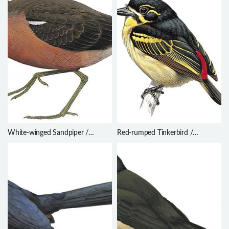
White-winged Sandpiper /
Red-rumped Tinkerbird /
Prosobonia leucoptera
Pogoniulus atroflavus