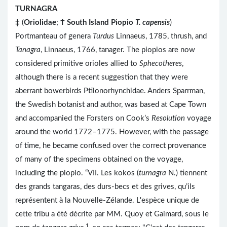
TURNAGRA
‡
(
Oriolidae
;
Ϯ
South Island Piopio
T. capensis
)
Portmanteau of genera
Turdus
Linnaeus, 1785, thrush, and
Tanagra
, Linnaeus, 1766, tanager. The piopios are now
considered primitive orioles allied to
Sphecotheres
,
although there is a recent suggestion that they were
aberrant bowerbirds Ptilonorhynchidae. Anders Sparrman,
the Swedish botanist and author, was based at Cape Town
and accompanied the Forsters on Cook’s
Resolution
voyage
around the world 1772–1775. However, with the passage
of time, he became confused over the correct provenance
of many of the specimens obtained on the voyage,
including the piopio. “VII. Les kokos (
turnagra
N.) tiennent
des grands tangaras, des durs-becs et des grives, qu’ils
représentent à la Nouvelle-Zélande. L'espèce unique de
cette tribu a été décrite par MM. Quoy et Gaimard, sous le
1