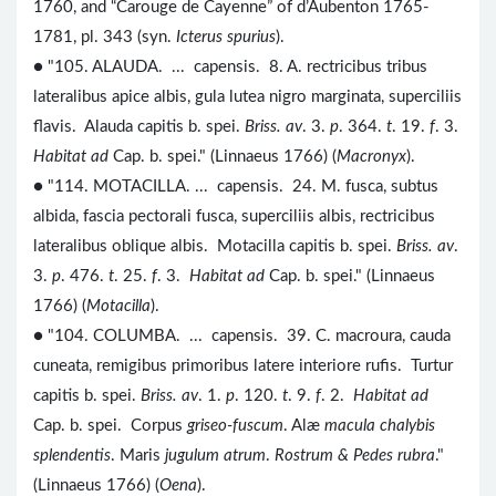
1760, and “Carouge de Cayenne” of d’Aubenton 1765-
1781, pl. 343 (syn.
Icterus spurius
).
● "105. ALAUDA. ... capensis. 8. A. rectricibus tribus
lateralibus apice albis, gula lutea nigro marginata, superciliis
flavis. Alauda capitis b. spei.
Briss. av
. 3.
p
. 364.
t
. 19.
f
. 3.
Habitat ad
Cap. b. spei." (Linnaeus 1766) (
Macronyx
).
● "114. MOTACILLA. ... capensis. 24. M. fusca, subtus
albida, fascia pectorali fusca, superciliis albis, rectricibus
lateralibus oblique albis. Motacilla capitis b. spei.
Briss. av
.
3.
p
. 476.
t
. 25.
f
. 3.
Habitat ad
Cap. b. spei." (Linnaeus
1766) (
Motacilla
).
● "104. COLUMBA. ... capensis. 39. C. macroura, cauda
cuneata, remigibus primoribus latere interiore rufis. Turtur
capitis b. spei.
Briss. av
. 1.
p
. 120.
t
. 9.
f
. 2.
Habitat ad
Cap. b. spei. Corpus
griseo-fuscum
. Alæ
macula chalybis
splendentis
. Maris
jugulum atrum
.
Rostrum & Pedes rubra
."
(Linnaeus 1766) (
Oena
).