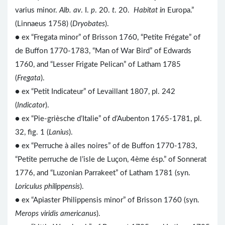
varius minor.
Alb. av
. I.
p
. 20.
t
. 20.
Habitat in
Europa.”
(Linnaeus 1758) (
Dryobates
).
● ex “Fregata minor” of Brisson 1760, “Petite Frégate” of
de Buffon 1770-1783, “Man of War Bird” of Edwards
1760, and “Lesser Frigate Pelican” of Latham 1785
(
Fregata
).
● ex “Petit Indicateur” of Levaillant 1807, pl. 242
(
Indicator
).
● ex “Pie-grièsche d’Italie” of d’Aubenton 1765-1781, pl.
32, fig. 1 (
Lanius
).
● ex “Perruche à ailes noires” of de Buffon 1770-1783,
“Petite perruche de l’isle de Luçon, 4ème ésp.” of Sonnerat
1776, and “Luzonian Parrakeet” of Latham 1781 (syn.
Loriculus philippensis
).
● ex “Apiaster Philippensis minor” of Brisson 1760 (syn.
Merops viridis americanus
).