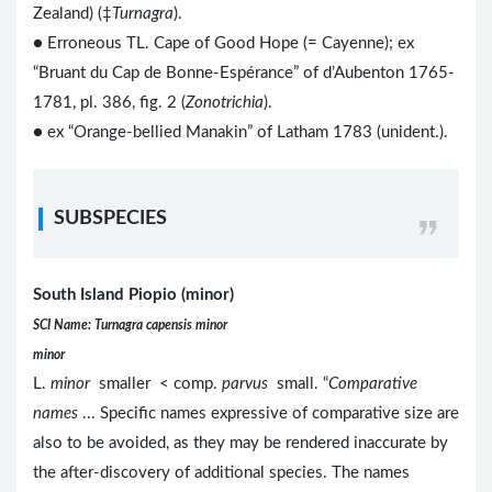
Zealand) (‡
Turnagra
).
● Erroneous TL. Cape of Good Hope (= Cayenne); ex
“Bruant du Cap de Bonne-Espérance” of d’Aubenton 1765-
1781, pl. 386, fig. 2 (
Zonotrichia
).
● ex “Orange-bellied Manakin” of Latham 1783 (unident.).
SUBSPECIES
South Island Piopio (minor)
SCI Name: Turnagra capensis minor
minor
L.
minor
smaller < comp.
parvus
small. “
Comparative
names
... Specific names expressive of comparative size are
also to be avoided, as they may be rendered inaccurate by
the after-discovery of additional species. The names