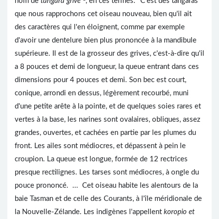
nom de
tangara grive
, en ces termes: "C'est des tangaras
que nous rapprochons cet oiseau nouveau, bien qu'il ait
des caractères qui l'en éloignent, comme par exemple
d'avoir une dentelure bien plus prononcée à la mandibule
supérieure. Il est de la grosseur des grives, c'est-à-dire qu'il
a 8 pouces et demi de longueur, la queue entrant dans ces
dimensions pour 4 pouces et demi. Son bec est court,
conique, arrondi en dessus, légèrement recourbé, muni
d'une petite arête à la pointe, et de quelques soies rares et
vertes à la base, les narines sont ovalaires, obliques, assez
grandes, ouvertes, et cachées en partie par les plumes du
front. Les ailes sont médiocres, et dépassent à pein le
croupion. La queue est longue, formée de 12 rectrices
presque rectilignes. Les tarses sont médiocres, à ongle du
pouce prononcé. ... Cet oiseau habite les alentours de la
baie Tasman et de celle des Courants, à l'île méridionale de
la Nouvelle-Zélande. Les indigènes l'appellent
koropio et