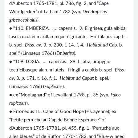
d’Aubenton 1765-1781, pl. 786, fig. 2, and “Cape
Woodpecker” of Latham 1782 (syn.
Dendropicos
griseocephalus
).
● "110. EMBERIZA. ... capensis. 9. E. grisea, gula albida,
fascia oculari maxillarumque nigricante. Hortulanus capitis
b. spei.
Briss. av
. 3.
p
. 230.
t
. 14.
f
. 4.
Habitat ad
Cap. b.
spei." (Linnaeus 1766) (
Emberiza
).
● "109. LOXIA. ... capensis. 39. L. atra, uropygio
tectricibusque alarum luteis. Fringilla capitis b. spei.
Briss.
av
. 3.
p
. 171.
t
. 16.
f
. 1.
Habitat ad
Caput b. spei."
(Linnaeus 1766) (
Euplectes
).
● ex “Montagnard” of Levaillant 1798, pl. 35 (syn.
Falco
rupicolus
).
● Erroneous TL. Cape of Good Hope (= Cayenne); ex
“Petite perruche au Cap de Bonne Espérance” of
d’Aubenton 1765-17781, pl. 455, fig. 1, “Perruche aux
ailes bleues” of de Buffon 1770-1783, and “Blue-winged