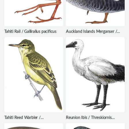
Tahiti Rail / Gallirallus pacificus
Auckland Islands Merganser /
Mergus australis
Tahiti Reed Warbler /
Reunion Ibis / Threskiornis
Acrocephalus caffer
solitarius