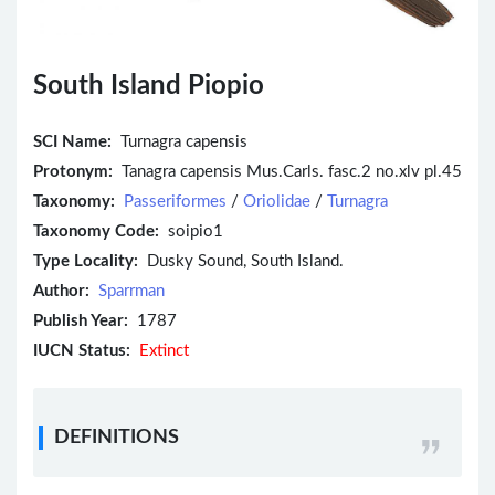
South Island Piopio
SCI Name:
Turnagra capensis
Protonym:
Tanagra capensis Mus.Carls. fasc.2 no.xlv pl.45
Taxonomy:
Passeriformes
/
Oriolidae
/
Turnagra
Taxonomy Code:
soipio1
Type Locality:
Dusky Sound, South Island.
Author:
Sparrman
Publish Year:
1787
IUCN Status:
Extinct
DEFINITIONS