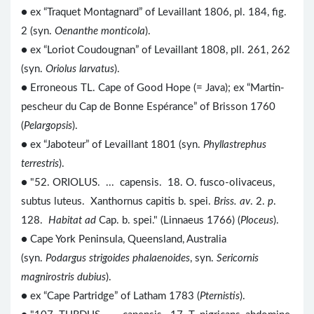
● ex “Traquet Montagnard” of Levaillant 1806, pl. 184, fig.
2 (syn.
Oenanthe monticola
).
● ex “Loriot Coudougnan” of Levaillant 1808, pll. 261, 262
(syn.
Oriolus larvatus
).
● Erroneous TL. Cape of Good Hope (= Java); ex “Martin-
pescheur du Cap de Bonne Espérance” of Brisson 1760
(
Pelargopsis
).
● ex “Jaboteur” of Levaillant 1801 (syn.
Phyllastrephus
terrestris
).
● "52. ORIOLUS. ... capensis. 18. O. fusco-olivaceus,
subtus luteus. Xanthornus capitis b. spei.
Briss. av
. 2.
p
.
128.
Habitat ad
Cap. b. spei." (Linnaeus 1766) (
Ploceus
).
● Cape York Peninsula, Queensland, Australia
(syn.
Podargus strigoides phalaenoides
, syn.
Sericornis
magnirostris dubius
).
● ex “Cape Partridge” of Latham 1783 (
Pternistis
).