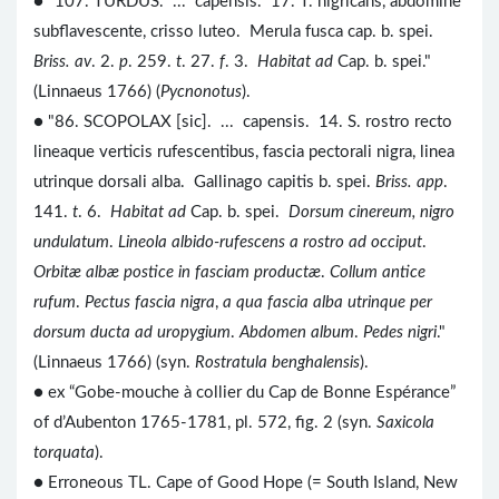
● "107. TURDUS. ... capensis. 17. T. nigricans, abdomine
subflavescente, crisso luteo. Merula fusca cap. b. spei.
Briss. av
. 2.
p
. 259.
t
. 27.
f
. 3.
Habitat ad
Cap. b. spei."
(Linnaeus 1766) (
Pycnonotus
).
● "86. SCOPOLAX [sic]. ... capensis. 14. S. rostro recto
lineaque verticis rufescentibus, fascia pectorali nigra, linea
utrinque dorsali alba. Gallinago capitis b. spei.
Briss. app
.
141.
t
. 6.
Habitat ad
Cap. b. spei.
Dorsum cinereum, nigro
undulatum
.
Lineola albido-rufescens a rostro ad occiput
.
Orbitæ albæ postice in fasciam productæ
.
Collum antice
rufum
.
Pectus fascia nigra
,
a qua fascia alba utrinque per
dorsum ducta ad uropygium
.
Abdomen album
.
Pedes nigri
."
(Linnaeus 1766) (syn.
Rostratula benghalensis
).
● ex “Gobe-mouche à collier du Cap de Bonne Espérance”
of d’Aubenton 1765-1781, pl. 572, fig. 2 (syn.
Saxicola
torquata
).
● Erroneous TL. Cape of Good Hope (= South Island, New