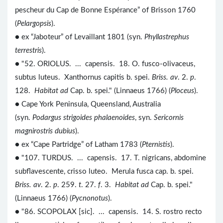
pescheur du Cap de Bonne Espérance” of Brisson 1760
(
Pelargopsis
).
● ex “Jaboteur” of Levaillant 1801 (syn.
Phyllastrephus
terrestris
).
● "52. ORIOLUS. ... capensis. 18. O. fusco-olivaceus,
subtus luteus. Xanthornus capitis b. spei.
Briss. av
. 2.
p
.
128.
Habitat ad
Cap. b. spei." (Linnaeus 1766) (
Ploceus
).
● Cape York Peninsula, Queensland, Australia
(syn.
Podargus strigoides phalaenoides
, syn.
Sericornis
magnirostris dubius
).
● ex “Cape Partridge” of Latham 1783 (
Pternistis
).
● "107. TURDUS. ... capensis. 17. T. nigricans, abdomine
subflavescente, crisso luteo. Merula fusca cap. b. spei.
Briss. av
. 2.
p
. 259.
t
. 27.
f
. 3.
Habitat ad
Cap. b. spei."
(Linnaeus 1766) (
Pycnonotus
).
● "86. SCOPOLAX [sic]. ... capensis. 14. S. rostro recto