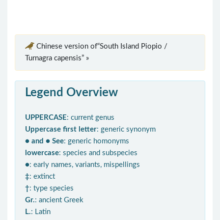
Chinese version of“South Island Piopio /
Turnagra capensis” »
Legend Overview
UPPERCASE
: current genus
Uppercase first letter
: generic synonym
● and ● See
: generic homonyms
lowercase
: species and subspecies
●
: early names, variants, mispellings
‡
: extinct
†
: type species
Gr.
: ancient Greek
L.
: Latin