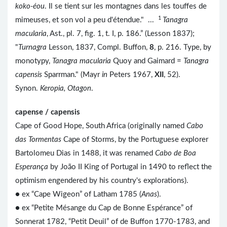
koko-éou
. Il se tient sur les montagnes dans les touffes de
1
mimeuses, et son vol a peu d'étendue." ...
Tanagra
macularia
, Ast., pl. 7, fig. 1, t. I, p. 186.” (Lesson 1837);
"
Turnagra
Lesson, 1837, Compl. Buffon,
8
, p. 216. Type, by
monotypy,
Tanagra macularia
Quoy and Gaimard =
Tanagra
capensis
Sparrman." (Mayr
in
Peters 1967,
XII
, 52).
Synon.
Keropia, Otagon
.
capense / capensis
Cape of Good Hope, South Africa (originally named
Cabo
das Tormentas
Cape of Storms, by the Portuguese explorer
Bartolomeu Dias in 1488, it was renamed
Cabo de Boa
Esperança
by João II King of Portugal in 1490 to reflect the
optimism engendered by his country's explorations).
● ex “Cape Wigeon” of Latham 1785 (
Anas
).
● ex “Petite Mésange du Cap de Bonne Espérance” of
Sonnerat 1782, “Petit Deuil” of de Buffon 1770-1783, and