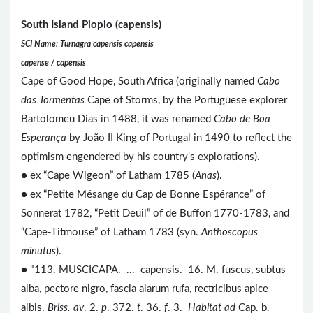
South Island Piopio (capensis)
SCI Name: Turnagra capensis capensis
capense / capensis
Cape of Good Hope, South Africa (originally named
Cabo
das Tormentas
Cape of Storms, by the Portuguese explorer
Bartolomeu Dias in 1488, it was renamed
Cabo de Boa
Esperança
by João II King of Portugal in 1490 to reflect the
optimism engendered by his country's explorations).
● ex “Cape Wigeon” of Latham 1785 (
Anas
).
● ex “Petite Mésange du Cap de Bonne Espérance” of
Sonnerat 1782, “Petit Deuil” of de Buffon 1770-1783, and
“Cape-Titmouse” of Latham 1783 (syn.
Anthoscopus
minutus
).
● "113. MUSCICAPA. ... capensis. 16. M. fuscus, subtus
alba, pectore nigro, fascia alarum rufa, rectricibus apice
albis.
Briss. av
. 2.
p
. 372.
t
. 36.
f
. 3.
Habitat ad
Cap. b.