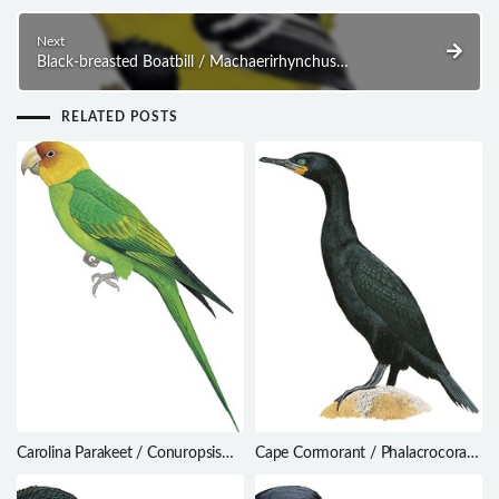
Next
Black-breasted Boatbill / Machaerirhynchus
nigripectus
RELATED POSTS
Carolina Parakeet / Conuropsis
Cape Cormorant / Phalacrocorax
carolinensis
capensis