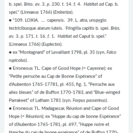
b. spei.
Briss. av
. 3.
p
. 230.
t
. 14.
f
. 4.
Habitat ad
Cap. b.
spei." (Linnaeus 1766) (
Emberiza
).
● "109. LOXIA. ... capensis. 39. L. atra, uropygio
tectricibusque alarum luteis. Fringilla capitis b. spei.
Briss.
av
. 3.
p
. 171.
t
. 16.
f
. 1.
Habitat ad
Caput b. spei."
(Linnaeus 1766) (
Euplectes
).
● ex “Montagnard” of Levaillant 1798, pl. 35 (syn.
Falco
rupicolus
).
● Erroneous TL. Cape of Good Hope (= Cayenne); ex
“Petite perruche au Cap de Bonne Espérance” of
d’Aubenton 1765-17781, pl. 455, fig. 1, “Perruche aux
ailes bleues” of de Buffon 1770-1783, and “Blue-winged
Parrakeet” of Latham 1781 (syn.
Forpus passerinus
).
● Erroneous TL. Madagascar, Réunion and Cape of Good
Hope (= Réunion); ex “Huppe du cap de bonne Espérance”
of d’Aubenton 1765-1781, pl. 697, “Huppe noire et
blanche du cap de bonne espérance” of de Buffon 1770-