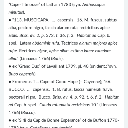
“Cape-Titmouse” of Latham 1783 (syn.
Anthoscopus
minutus
).
● "113. MUSCICAPA. ... capensis. 16. M. fuscus, subtus
alba, pectore nigro, fascia alarum rufa, rectricibus apice
albis.
Briss. av
. 2.
p
. 372.
t
. 36.
f
. 3.
Habitat ad
Cap. b.
spei. Latera
abdominis rufa
. Tectrices
alarum majores apice
rufæ
. Rectrices
nigræ
,
apice albæ
:
extima latere exteriore
alba
." (Linnaeus 1766) (
Batis
).
● ex “Grand Duc” of Levaillant 1799, pl. 40 (unident.;?syn.
Bubo capensis
).
● Erroneous TL. Cape of Good Hope (= Cayenne); "56.
BUCCO. ... capensis. 1. B. rufus, fascia humerali fulva,
pectorali nigra. Bucco.
Briss
.
av
. 4.
p
. 92.
t
. 6.
f
. 2.
Habitat
ad
Cap. b. spei.
Cauda rotundata rectricibus
10." (Linnaeus
1766) (
Bucco
).
● ex “Sirli du Cap de Bonne Espérance” of de Buffon 1770-