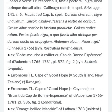
lineaque verticis rufescentibus, fascia pectorali nigra, linea
utrinque dorsali alba. Gallinago capitis b. spei.
Briss. app
.
141.
t
. 6.
Habitat ad
Cap. b. spei.
Dorsum cinereum, nigro
undulatum
.
Lineola albido-rufescens a rostro ad occiput
.
Orbitæ albæ postice in fasciam productæ
.
Collum antice
rufum
.
Pectus fascia nigra
,
a qua fascia alba utrinque per
dorsum ducta ad uropygium
.
Abdomen album
.
Pedes nigri
."
(Linnaeus 1766) (syn.
Rostratula benghalensis
).
● ex “Gobe-mouche à collier du Cap de Bonne Espérance”
of d’Aubenton 1765-1781, pl. 572, fig. 2 (syn.
Saxicola
torquata
).
● Erroneous TL. Cape of Good Hope (= South Island, New
Zealand) (‡
Turnagra
).
● Erroneous TL. Cape of Good Hope (= Cayenne); ex
“Bruant du Cap de Bonne-Espérance” of d’Aubenton 1765-
1781, pl. 386, fig. 2 (
Zonotrichia
).
● ex “Orange-bellied Manakin” of Latham 1783 (unident.).