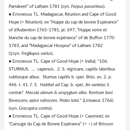
Parrakeet” of Latham 1781 (syn.
Forpus passerinus
).
● Erroneous TL. Madagascar, Réunion and Cape of Good
Hope (= Réunion); ex “Huppe du cap de bonne Espérance”
of d’Aubenton 1765-1781, pl. 697, “Huppe noire et
blanche du cap de bonne espérance” of de Buffon 1770-
1783, and “Madagascar Hoopoe” of Latham 1782
(‡syn.
Fregilupus varius
).
● Erroneous TL. Cape of Good Hope (= India); "106.
STURNUS. ... capensis. 2. S. nigricans, capitis lateribus
subtusque albus. Sturnus capitis b. spei.
Briss. av
. 2.
p
.
446.
t
. 41.
f
. 3.
Habitat ad
Cap. b. spei.
An varietas S.
contræ? Macula alarum & uropygium alba. Rostrum basi
flavescens, apice rufescens. Pedes lutei.
" (Linnaeus 1766)
(syn.
Gracupica contra
).
● Erroneous TL. Cape of Good Hope (= Cayenne); ex
“Carouge du Cap de Bonne Espérance” (= ♀) of Brisson