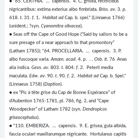
● "65. CERTHIA. ... capensis. 4. C. grisea, rectricibus
nigricantibus: extima exterius albo fimbriata.
Briss. av
. 3.
p
.
618.
t
. 31.
f
. 1.
Habitat ad
Cap. b. spei." (Linnaeus 1766)
(unident.; ?syn.
Cyanomitra olivacea
).
● Seas off the Cape of Good Hope (“Said by sailors to be a
sure presage of a near approach to that promontory”
(Latham 1785)); "64. PROCELLARIA. ... capensis. 3. P.
albo fuscoque varia.
Amœn. acad
. 4.
p
. . .
Osb. it
. 76 Anas
alia indica.
Gesn. av
. 803.
t
. 804.
f
. 2. Peteril media
maculata.
Edw. av
. 90.
t
. 90.
f
. 2.
Habitat ad
Cap. b. Spei."
(Linnaeus 1758) (
Daption
).
● ex “Pic à tête grise du Cap de Bonne Espérance” of
d’Aubenton 1765-1781, pl. 786, fig. 2, and “Cape
Woodpecker” of Latham 1782 (syn.
Dendropicos
griseocephalus
).
● "110. EMBERIZA. ... capensis. 9. E. grisea, gula albida,
fascia oculari maxillarumque nigricante. Hortulanus capitis