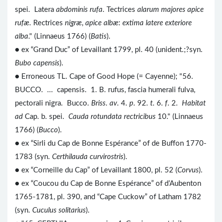
spei. Latera
abdominis rufa
. Tectrices
alarum majores apice
rufæ
. Rectrices
nigræ
,
apice albæ
:
extima latere exteriore
alba
." (Linnaeus 1766) (
Batis
).
● ex “Grand Duc” of Levaillant 1799, pl. 40 (unident.;?syn.
Bubo capensis
).
● Erroneous TL. Cape of Good Hope (= Cayenne); "56.
BUCCO. ... capensis. 1. B. rufus, fascia humerali fulva,
pectorali nigra. Bucco.
Briss
.
av
. 4.
p
. 92.
t
. 6.
f
. 2.
Habitat
ad
Cap. b. spei.
Cauda rotundata rectricibus
10." (Linnaeus
1766) (
Bucco
).
● ex “Sirli du Cap de Bonne Espérance” of de Buffon 1770-
1783 (syn.
Certhilauda curvirostris
).
● ex “Corneille du Cap” of Levaillant 1800, pl. 52 (
Corvus
).
● ex “Coucou du Cap de Bonne Espérance” of d’Aubenton
1765-1781, pl. 390, and “Cape Cuckow” of Latham 1782
(syn.
Cuculus solitarius
).