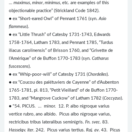
...
maximus
,
minor
,
minimus
, etc. are examples of this
objectionable practice” (Strickland Code 1842).
● ex “Short-eared Owl” of Pennant 1761 (syn.
Asio
flammeus
).
● ex “Little Thrush” of Catesby 1731-1743, Edwards
1758-1764, Latham 1783, and Pennant 1785, “Turdus
iliacus carolinensis” of Brisson 1760, and “Grivette de
l’Amérique” of de Buffon 1770-1783 (syn.
Catharus
fuscescens
).
● ex “Whip-poor-will” of Catesby 1731 (
Chordeiles
).
● ex “Coucou des palétuviers de Cayenne” of d’Aubenton
1765-1781, pl. 813, “Petit Vieillard” of de Buffon 1770-
1783, and “Mangrove Cuckow” of Latham 1782 (
Coccyzus
).
● "54. PICUS. ... minor. 12. P. albo nigroque varius
vertice rubro, ano albido. Picus albo nigroque varius,
rectricibus tribus lateralibus seminigris.
Fn. svec
. 83.
Hasselqv. iter
. 242. Picus varius tertius.
Raj. av
. 43. Picus